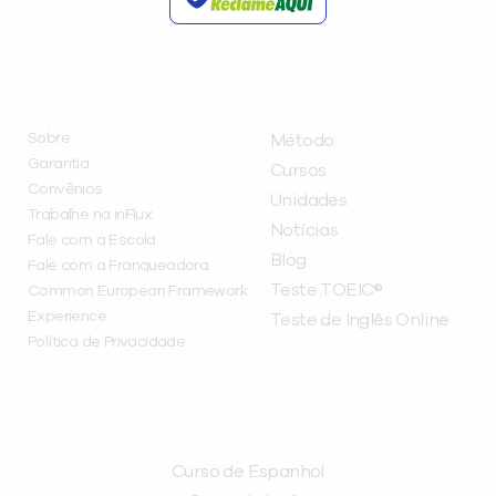
INSTITUCIONAL
A INFLUX
Sobre
Método
Garantia
Cursos
Convênios
Unidades
Trabalhe na inFlux
Notícias
Fale com a Escola
Blog
Fale com a Franqueadora
Teste TOEIC®
Common European Framework
Experience
Teste de Inglês Online
Política de Privacidade
CURSOS
Curso de Espanhol