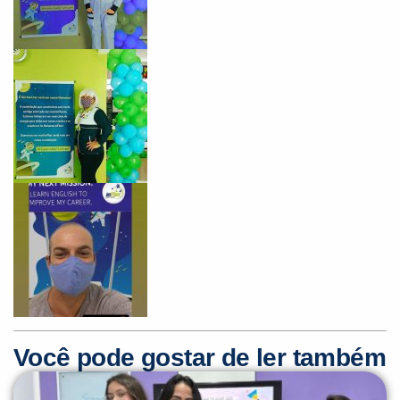
Você é aluno inFlux?
Sim
Não
VOLTAR
Você pode gostar de ler também