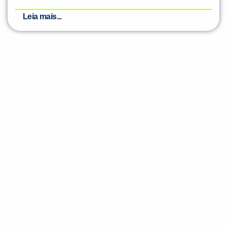
Leia mais...
Evolua seu aprendizado com
conteúdos gratuitos!
Cadastre-se e receba conteúdos que
aceleram seu aprendizado de inglês e
espanhol, com dicas práticas e materiais
gratuitos para evoluir no idioma todos os
dias.