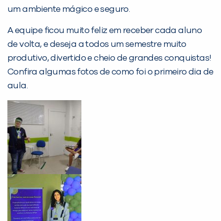
Desculpe!
um ambiente mágico e seguro.
Não encontramos nenhuma unidade
inFlux nesta cidade ou bairro que
A equipe ficou muito feliz em receber cada aluno
você digitou.
de volta, e deseja a todos um semestre muito
produtivo, divertido e cheio de grandes conquistas!
Confira algumas fotos de como foi o primeiro dia de
aula.
Preencha com seus dados abaixo e
já vamos te colocar em contato
com a
: