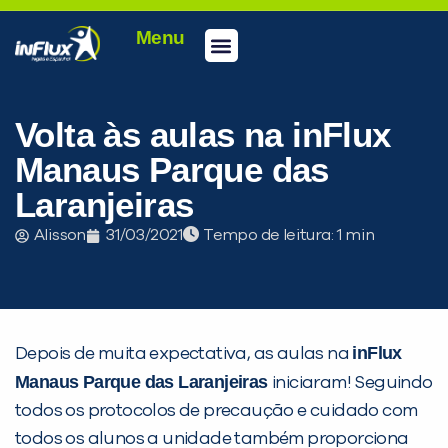
Menu
Conheça a inFlux
Testes e Certificações
Fale Conosco
Portal do aluno
inFlux Climber
Seja um franqueado
Volta às aulas na inFlux
Manaus Parque das
Laranjeiras
Alisson
31/03/2021
Tempo de leitura:
inFlux
Depois de muita expectativa, as aulas na
PEÇA UMA DEMONSTRAÇÃO DE MÉTODO
Manaus Parque das Laranjeiras
iniciaram! Seguindo
todos os protocolos de precaução e cuidado com
todos os alunos a unidade também proporciona