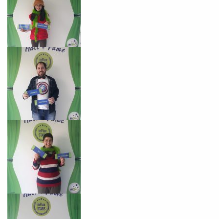
Você é aluno inFlux?
Sim
Não
VOLTAR