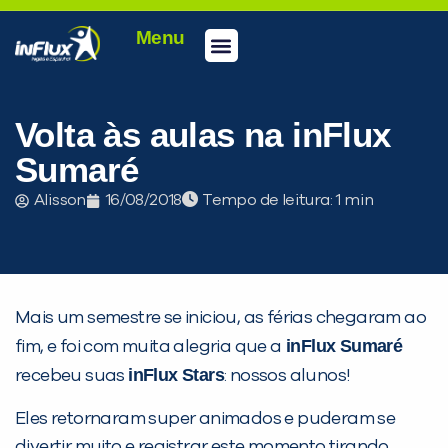
Menu
Conheça a inFlux
Testes e Certificações
Fale Conosco
Portal do aluno
inFlux Climber
Seja um franqueado
Volta às aulas na inFlux
Sumaré
Alisson
16/08/2018
Tempo de leitura:
Mais um semestre se iniciou, as férias chegaram ao
inFlux Sumaré
fim, e foi com muita alegria que a
inFlux Stars
recebeu suas
: nossos alunos!
Eles retornaram super animados e puderam se
divertir muito e registrar este momento tirando