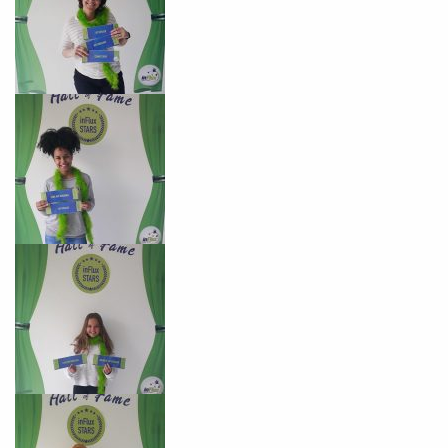
Desculpe!
Não encontramos nenhuma unidade
inFlux nesta cidade ou bairro que
você digitou.
Preencha com seus dados abaixo e
já vamos te colocar em contato
com a
: