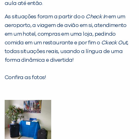
aula até então.
As situações foram a partir do o
Check In
em um
aeroporto, a viagem de avião em si, atendimento
em um hotel, compras em uma loja, pedindo
comida em um restaurante e por fim o
Ckeck Out
,
todas situações reais, usando a língua de uma
forma dinâmica e divertida!
PEÇA UMA DEMONSTRAÇÃO DE MÉTODO
Confira as fotos!
Desculpe!
Não encontramos nenhuma unidade
inFlux nesta cidade ou bairro que
você digitou.