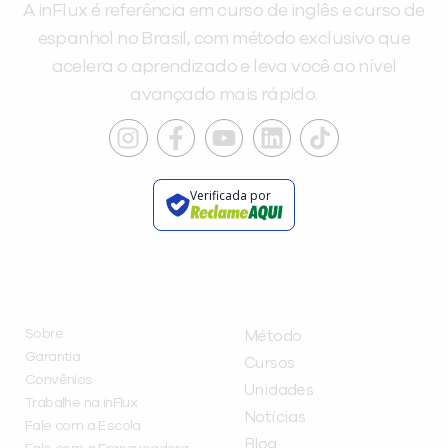
A inFlux é referência em curso de inglês e curso de
espanhol no Brasil, com método exclusivo que
acelera o aprendizado e leva você ao nível
avançado mais rápido.
Verificada por
INSTITUCIONAL
A INFLUX
Sobre
Método
Garantia
Cursos
Convênios
Unidades
Trabalhe na inFlux
Notícias
Fale com a Escola
Blog