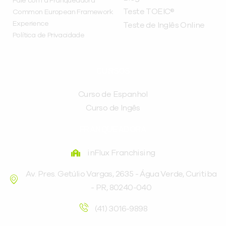
Fale com a Franqueadora
Teste TOEIC®
Common European Framework
Experience
Teste de Inglês Online
Política de Privacidade
CURSOS
Curso de Espanhol
Curso de Ingês
FRANQUEADORA
inFlux Franchising
Av. Pres. Getúlio Vargas, 2635 - Água Verde, Curitiba
- PR, 80240-040
(41) 3016-9898