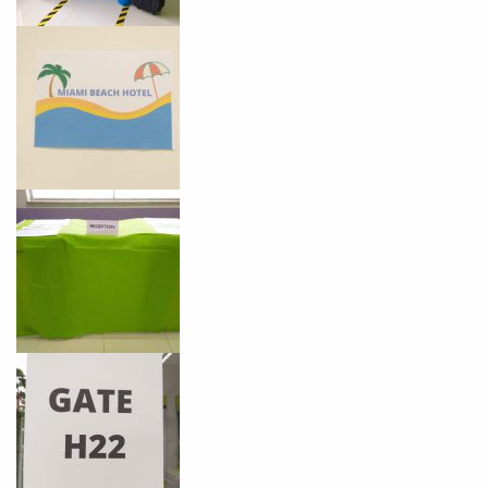
Preencha com seus dados abaixo e
já vamos te colocar em contato
com a
: