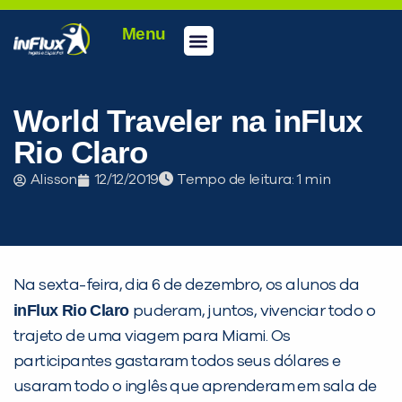
Menu
Conheça a inFlux
Testes e Certificações
Fale Conosco
Portal do aluno
inFlux Climber
Seja um franqueado
World Traveler na inFlux
Rio Claro
Alisson
12/12/2019
Tempo de leitura:
Na sexta-feira, dia 6 de dezembro, os alunos da
inFlux Rio Claro
puderam, juntos, vivenciar todo o
trajeto de uma viagem para Miami. Os
participantes gastaram todos seus dólares e
usaram todo o inglês que aprenderam em sala de