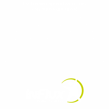
Evolua seu aprendizado com
conteúdos gratuitos!
Cadastre-se e receba conteúdos que
aceleram seu aprendizado de inglês e
espanhol, com dicas práticas e materiais
gratuitos para evoluir no idioma todos os
dias.