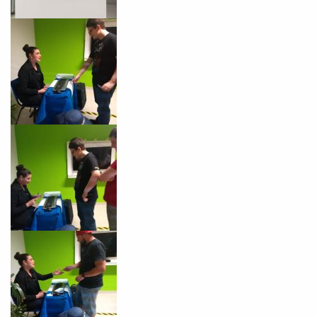
Você é aluno inFlux?
Sim
Não
VOLTAR