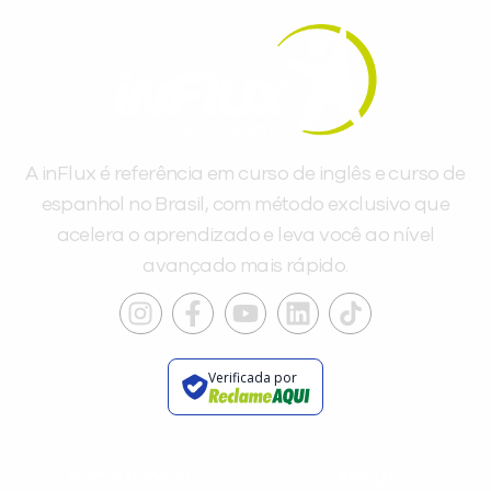
Você é aluno inFlux?
Sim
Não
A inFlux é referência em curso de inglês e curso de
espanhol no Brasil, com método exclusivo que
acelera o aprendizado e leva você ao nível
avançado mais rápido.
VOLTAR
Verificada por
INSTITUCIONAL
A INFLUX