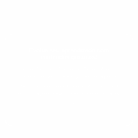
Evolua seu aprendizado com
conteúdos gratuitos!
Cadastre-se e receba conteúdos que
Preencha com seus dados abaixo e
aceleram seu aprendizado de inglês e
já vamos te colocar em contato
espanhol, com dicas práticas e materiais
com a
:
gratuitos para evoluir no idioma todos os
dias.