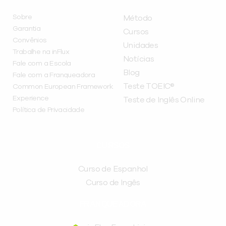
Sobre
Método
Garantia
Cursos
Convênios
Unidades
Trabalhe na inFlux
Notícias
Fale com a Escola
Blog
Fale com a Franqueadora
Teste TOEIC®
Common European Framework
Experience
Teste de Inglês Online
Política de Privacidade
CURSOS
Curso de Espanhol
Curso de Ingês
FRANQUEADORA