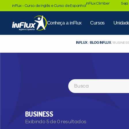
inFlux Climber
Seja
inFlux - Curso de Inglês e Curso de Espanhol
Conheça a inFlux
Cursos
Unidad
INFLUX
BLOG INFLUX
/
/
BUSINES
Buscar
BUSINESS
Exibindo 5 de 0 resultados