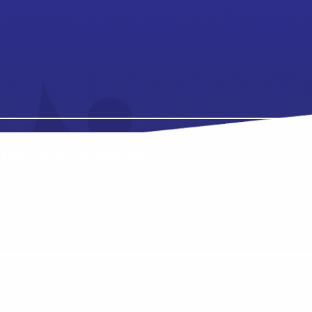
nteúdos gratuitos!
ram seu aprendizado de inglês e espanhol, com dicas p