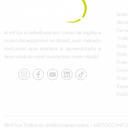
INST
Sobr
Gara
Conv
A inFlux é referência em curso de inglês e
Trab
curso de espanhol no Brasil, com método
Fale
exclusivo que acelera o aprendizado e
Fale
leva você ao nível avançado mais rápido.
Fra
Com
Fra
Expe
Polí
©inFlux Todos os direitos reservados – METODO INFL