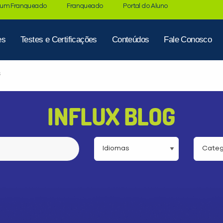
 um Franqueado
Franqueado
Portal do Aluno
es
Testes e Certificações
Conteúdos
Fale Conosco
S
INFLUX BLOG