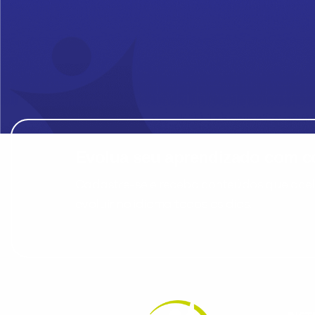
Evolua seu aprendizado com co
Cadastre-se e receba conteúdos que acele
evoluir no idioma todos os dias.