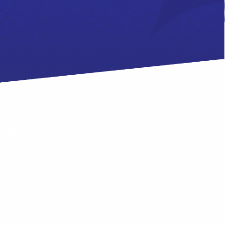
Desculpe!
Não encontramos nenhuma unidade
inFlux nesta cidade ou bairro que
você digitou.
ráticas e materiais gratuitos para
Preencha com seus dados abaixo e
já vamos te colocar em contato