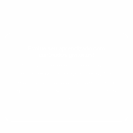
Evolua seu aprendizado com
conteúdos gratuitos!
Cadastre-se e receba conteúdos que
Preencha com seus dados abaixo e
aceleram seu aprendizado de inglês e
já vamos te colocar em contato
espanhol, com dicas práticas e materiais
com a
:
gratuitos para evoluir no idioma todos os
dias.