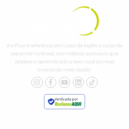
Você é aluno inFlux?
Sim
Não
A inFlux é referência em curso de inglês e curso de
espanhol no Brasil, com método exclusivo que
acelera o aprendizado e leva você ao nível
avançado mais rápido.
VOLTAR
Verificada por
INSTITUCIONAL
A INFLUX