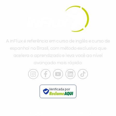
Você é aluno inFlux?
Sim
Não
A inFlux é referência em curso de inglês e curso de
espanhol no Brasil, com método exclusivo que
acelera o aprendizado e leva você ao nível
avançado mais rápido.
VOLTAR
Verificada por
INSTITUCIONAL
A INFLUX