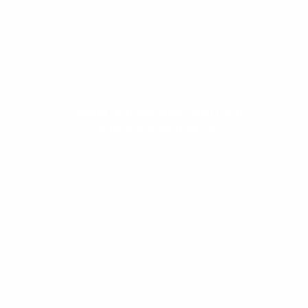
Evolua seu aprendizado com
conteúdos gratuitos!
Cadastre-se e receba conteúdos que
Preencha com seus dados abaixo e
aceleram seu aprendizado de inglês e
já vamos te colocar em contato
espanhol, com dicas práticas e materiais
com a
:
gratuitos para evoluir no idioma todos os
dias.