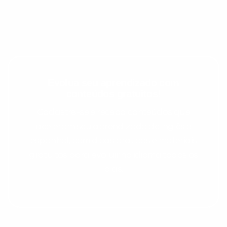
Evolua seu aprendizado com
conteúdos gratuitos!
Cadastre-se e receba conteúdos que
Preencha com seus dados abaixo e
aceleram seu aprendizado de inglês e
já vamos te colocar em contato
espanhol, com dicas práticas e materiais
com a
:
gratuitos para evoluir no idioma todos os
dias.