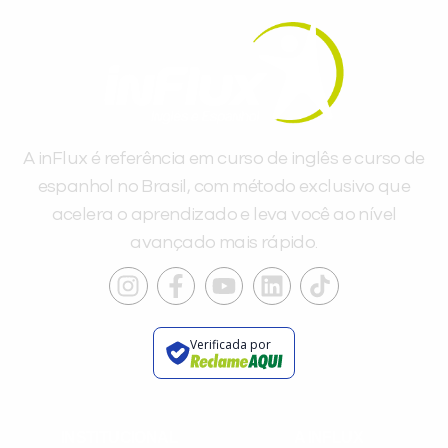
Você é aluno inFlux?
Sim
Não
A inFlux é referência em curso de inglês e curso de
espanhol no Brasil, com método exclusivo que
acelera o aprendizado e leva você ao nível
avançado mais rápido.
VOLTAR
Verificada por
INSTITUCIONAL
A INFLUX