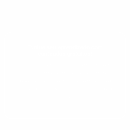
Evolua seu aprendizado com
conteúdos gratuitos!
Cadastre-se e receba conteúdos que
Preencha com seus dados abaixo e
aceleram seu aprendizado de inglês e
já vamos te colocar em contato
espanhol, com dicas práticas e materiais
com a
:
gratuitos para evoluir no idioma todos os
dias.