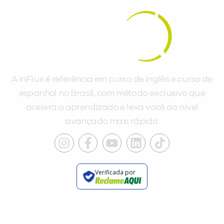
Você é aluno inFlux?
Sim
Não
A inFlux é referência em curso de inglês e curso de
espanhol no Brasil, com método exclusivo que
acelera o aprendizado e leva você ao nível
avançado mais rápido.
VOLTAR
Verificada por
INSTITUCIONAL
A INFLUX