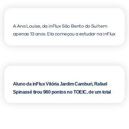
A Ana Louise, da inFlux São Bento do Sul tem
apenas 13 anos. Ela começou a estudar na inFlux
no Junior 1 e agora já está no Book 3. Ela
sempre sonhou em viajar para o exterior e o
inglês era um problema. Veja o vídeo na íntegra
e descubra como ela realizou o objetivo de se
comunicar com o idioma!
Aluno da inFlux Vitória Jardim Camburi, Rafael
Spinassé tirou 980 pontos no TOEIC, de um total
de 990, e se tornou o melhor aluno da rede inFlux
nesse semestre! Com isso, ele ganhou o
intercâmbio de férias em Fort Lauderdale, nos
Estados Unidos. Esse vídeo foi gravado antes dele