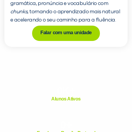
gramática, pronúncia e vocabulário com
chunks
, tornando o aprendizado mais natural
Desculpe!
e acelerando o seu caminho para a fluência.
Não encontramos nenhu
inFlux nesta cidade ou 
Falar com uma unidade
você digitou.
0
K+
Alunos Ativos
Preencha com seus dado
já vamos te colocar e
0
+
com a
: