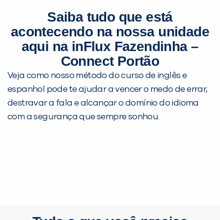
receber essa ótima notícia. Clique e assista o
Saiba tudo que está
depoimento do Rafael e de seus pais.
acontecendo na nossa unidade
aqui na inFlux Fazendinha –
Connect Portão
Veja como nosso método do curso de inglês e
espanhol pode te ajudar a vencer o medo de errar,
destravar a fala e alcançar o domínio do idioma
com a segurança que sempre sonhou.