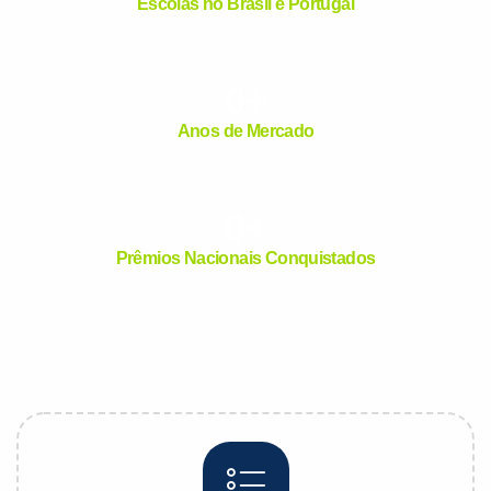
Escolas no Brasil e Portugal
0
+
Anos de Mercado
0
+
Você é aluno inFlux?
Prêmios Nacionais Conquistados
Sim
Não
VOLTAR