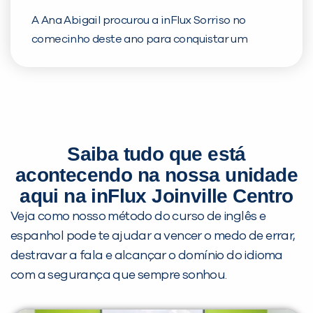
Isabeli também diz que estuda inglês porque
A Ana Abigail procurou a inFlux Sorriso no
quer viajar e deseja ser professora de inglês no
comecinho deste ano para conquistar um
futuro! “Eu gosto muito dos meus professores e
sonho: a fluência do inglês. Afinal, mesmo com
da inFlux”, completa.
apenas 13 anos, ela já tem planos para o futuro,
e sabe que o domínio do idioma pode fazer
toda a diferença. De acordo com a aluna, a sua
experiência com a gente tem sido incrível e
Saiba tudo que está
que, graças ao nosso método exclusivo, ela tem
acontecendo na nossa unidade
aprendido muito e hoje já assiste filmes sem
legenda. 🥰 E se você também quer dominar o
aqui na inFlux Joinville Centro
inglês em menos tempo, venha para a inFlux e
Veja como nosso método do curso de inglês e
mude a sua história com a gente!
espanhol pode te ajudar a vencer o medo de errar,
destravar a fala e alcançar o domínio do idioma
com a segurança que sempre sonhou.