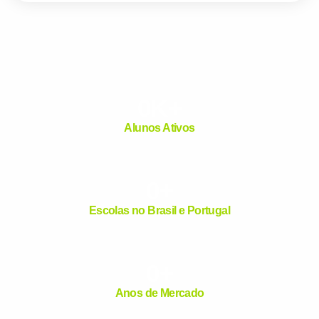
já vamos te colocar em 
com a
:
0
K+
Alunos Ativos
0
+
Você é aluno inFlux?
Escolas no Brasil e Portugal
Sim
Não
0
+
Anos de Mercado