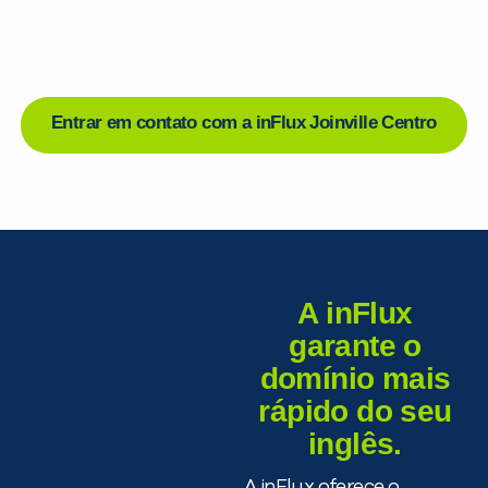
Entrar em contato com a inFlux Joinville Centro
A inFlux
garante o
domínio mais
rápido do seu
inglês.
A inFlux oferece o