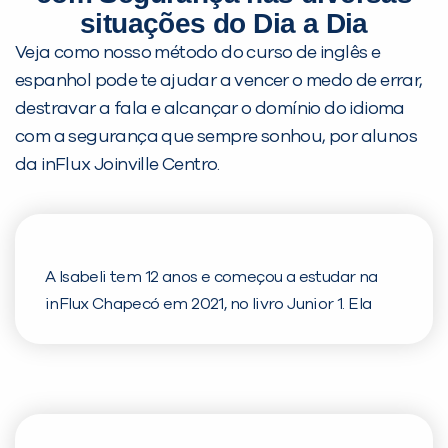
situações do Dia a Dia
Veja como nosso método do curso de inglês e
espanhol pode te ajudar a vencer o medo de errar,
destravar a fala e alcançar o domínio do idioma
com a segurança que sempre sonhou, por alunos
da inFlux Joinville Centro.
A Isabeli tem 12 anos e começou a estudar na
inFlux Chapecó em 2021, no livro Junior 1. Ela
conta que participa de diversas atividades e
brincadeiras nas aulas e se diverte muito! “No
meu tempo livre, eu gosto de estudar inglês e
ouvir música. E eu já consigo entender algumas
partes de músicas!”, conta, entusiasmada.