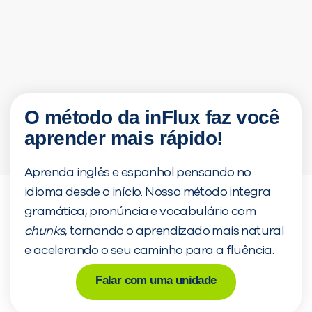
PEÇA UMA DEMONSTRAÇÃO D
Desculpe!
Não encontramos nenhum
O método da inFlux faz você
inFlux nesta cidade ou ba
aprender mais rápido!
você digitou.
Aprenda inglês e espanhol pensando no
idioma desde o início. Nosso método integra
gramática, pronúncia e vocabulário com
chunks
, tornando o aprendizado mais natural
e acelerando o seu caminho para a fluência.
Falar com uma unidade
Preencha com seus dados