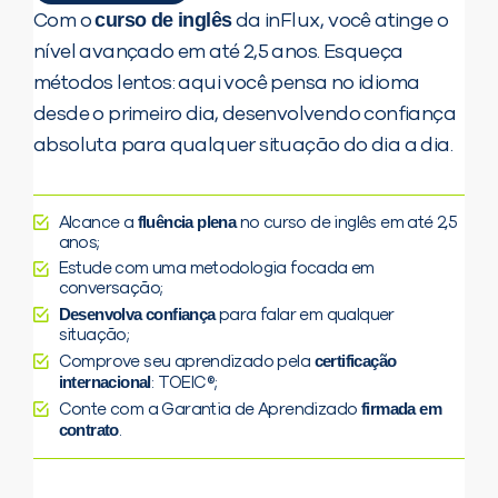
curso de inglês
Com o
da inFlux, você atinge o
nível avançado em até 2,5 anos. Esqueça
métodos lentos: aqui você pensa no idioma
desde o primeiro dia, desenvolvendo confiança
absoluta para qualquer situação do dia a dia.
fluência plena
Alcance a
no curso de inglês em até 2,5
anos;
Estude com uma metodologia focada em
conversação;
Desenvolva confiança
para falar em qualquer
situação;
certificação
Comprove seu aprendizado pela
internacional
: TOEIC®;
firmada em
Conte com a Garantia de Aprendizado
contrato
.