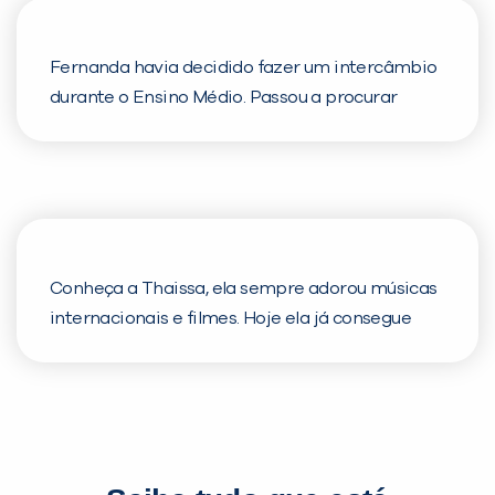
Fernanda havia decidido fazer um intercâmbio
durante o Ensino Médio. Passou a procurar
cursos de inglês que lhe dessem segurança para
poder estudar na Austrália. Encontrou métodos
que demorariam muito para que ela tivesse o
nível de inglês necessário para seus ousados
objetivos. Quando chegou na inFlux, ela e seus
pais acharam exatamente o que estavam
Conheça a Thaissa, ela sempre adorou músicas
procurando. E um ano e meio depois, ela estava
internacionais e filmes. Hoje ela já consegue
pronta para o embarque. É direto da Austrália
ouvir e entender seus artistas prediletos. Ela se
que ela nos conta como está sendo sua
sente tão em casa e parte da família inFlux que
experiência. Uma história bonita, de sucesso e
também já iniciou o curso de espanhol. “Me
muito inspiradora.
sinto tão em casa aqui na inFlux que decidi
começar a fazer o curso de Espanhol. Vai ser