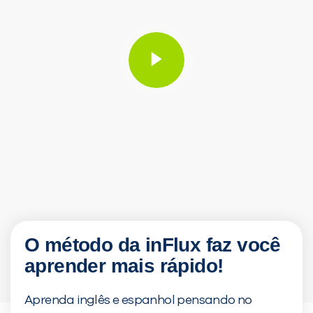
PEÇA UMA DEMONSTRAÇÃO D
Desculpe!
Não encontramos nenhum
inFlux nesta cidade ou ba
você digitou.
O método da inFlux faz você
aprender mais rápido!
Aprenda inglês e espanhol pensando no
Preencha com seus dados