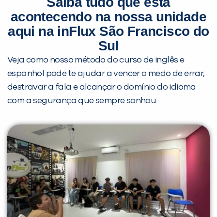
Saiba tudo que está
meu segundo idioma estrangeiro para me
acontecendo na nossa unidade
ajudar a ter melhores oportunidades no meu
futuro” ela contou, falando nos dois idiomas
aqui na inFlux São Francisco do
muito bem.
Sul
Veja como nosso método do curso de inglês e
espanhol pode te ajudar a vencer o medo de errar,
destravar a fala e alcançar o domínio do idioma
com a segurança que sempre sonhou.