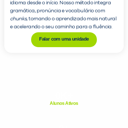
idioma desde o início. Nosso método integra
já vamos te colocar em 
gramática, pronúncia e vocabulário com
com a
:
chunks
, tornando o aprendizado mais natural
e acelerando o seu caminho para a fluência.
Falar com uma unidade
Você é aluno inFlux?
Sim
Não
0
K+
Alunos Ativos