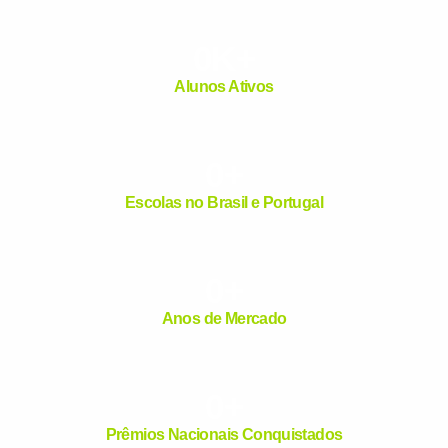
já vamos te colocar em 
0
K+
com a
:
Alunos Ativos
0
+
Escolas no Brasil e Portugal
0
+
Você é aluno inFlux?
Sim
Não
Anos de Mercado
0
+
Prêmios Nacionais Conquistados