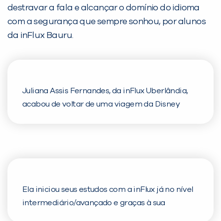
destravar a fala e alcançar o domínio do idioma
com a segurança que sempre sonhou, por alunos
da inFlux Bauru.
Juliana Assis Fernandes, da inFlux Uberlândia,
acabou de voltar de uma viagem da Disney
onde pode colocar à prova seu inglês! Ela conta
no vídeo o que mais gostou dessa experiência e
o que não gostou de lá, como a comida! Take a
look!
Ela iniciou seus estudos com a inFlux já no nível
intermediário/avançado e graças à sua
dedicação e à metodologia exclusiva e eficiente