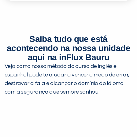
da inFlux, no final do curso atingiu um resultado
incrível no TOEIC: 960 pontos, que deram a ela
um iPad novinho.
Saiba tudo que está
acontecendo na nossa unidade
aqui na inFlux Bauru
Veja como nosso método do curso de inglês e
espanhol pode te ajudar a vencer o medo de errar,
destravar a fala e alcançar o domínio do idioma
com a segurança que sempre sonhou.