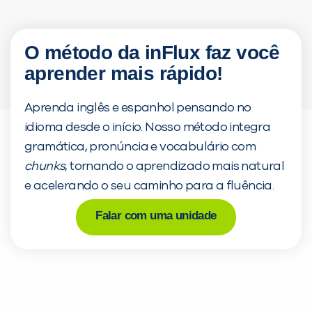
PEÇA UMA DEMONSTRAÇÃO D
O método da inFlux faz você
aprender mais rápido!
Desculpe!
Não encontramos nenhum
Aprenda inglês e espanhol pensando no
inFlux nesta cidade ou ba
idioma desde o início. Nosso método integra
você digitou.
gramática, pronúncia e vocabulário com
chunks
, tornando o aprendizado mais natural
e acelerando o seu caminho para a fluência.
Falar com uma unidade
Preencha com seus dados