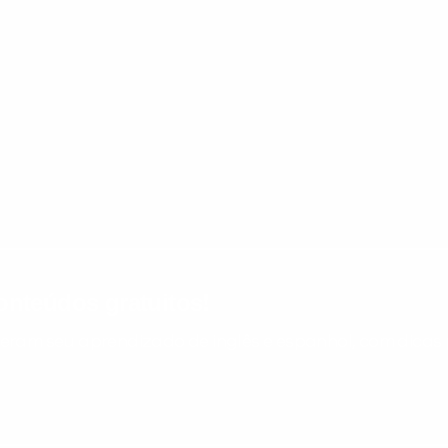
nteúdos gratuitos!
ram seu aprendizado de inglês e espanhol, com dicas p