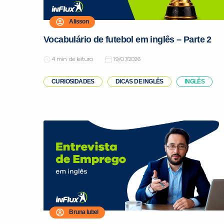
Alisson
Vocabulário de futebol em inglês – Parte 2
de leitura
19/07/2026
CURIOSIDADES
DICAS DE INGLÊS
INGLÊS
Bruna Iubel