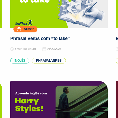
Alisson
Phrasal Verbs com “to take”
E
de leitura
24/07/2026
INGLÊS
PHRASAL VERBS