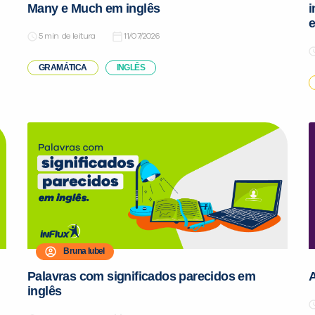
Many e Much em inglês
i
e
de leitura
11/07/2026
GRAMÁTICA
INGLÊS
Bruna Iubel
Palavras com significados parecidos em
inglês