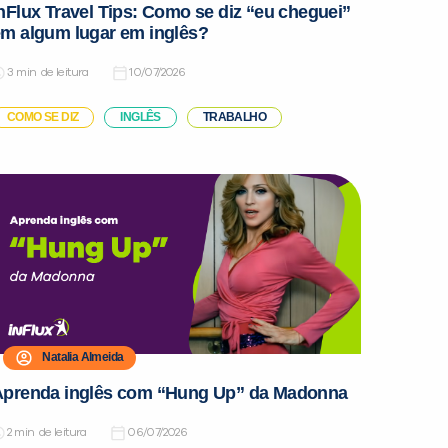
nFlux Travel Tips: Como se diz “eu cheguei”
m algum lugar em inglês?
de leitura
10/07/2026
COMO SE DIZ
INGLÊS
TRABALHO
Natalia Almeida
Aprenda inglês com “Hung Up” da Madonna
de leitura
06/07/2026