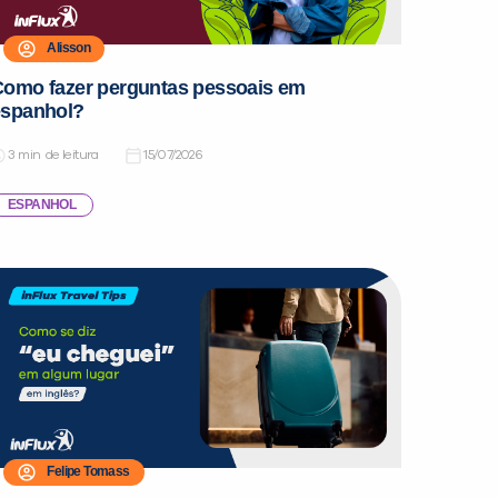
Alisson
omo fazer perguntas pessoais em
espanhol?
de leitura
15/07/2026
ESPANHOL
Felipe Tomass