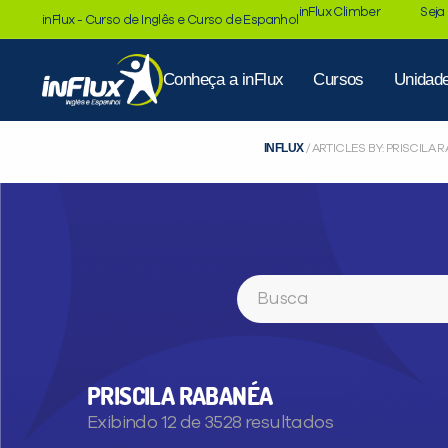
inFlux Climber
Seja
inFlux - Curso de Inglês e Curso de Espanhol
Conheça a inFlux
Cursos
Unidad
INFLUX
/
ARTICLES BY: PRISCILA 
Buscar
PRISCILA RABANÉA
Exibindo 12 de 3528 resultados