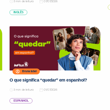
de leitura
07/07/2026
INGLÊS
Bruna Iubel
O que significa “quedar” em espanhol?
de leitura
01/07/2026
ESPANHOL