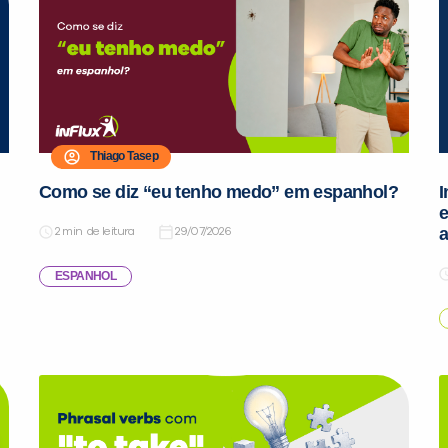
Thiago Tasep
Como se diz “eu tenho medo” em espanhol?
I
e
de leitura
29/07/2026
ESPANHOL