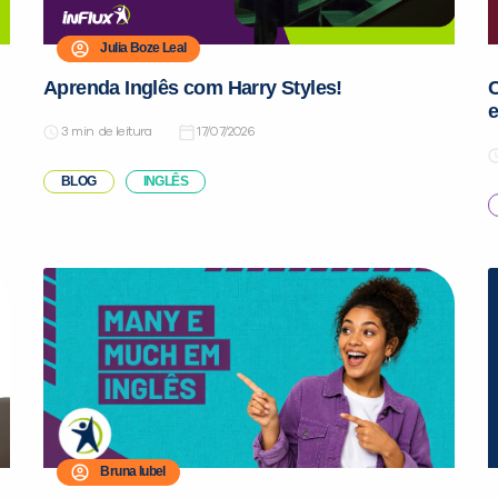
Julia Boze Leal
Aprenda Inglês com Harry Styles!
C
de leitura
17/07/2026
BLOG
INGLÊS
Bruna Iubel