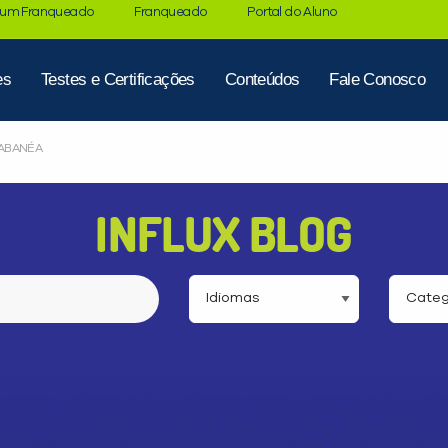
 um Franqueado
Franqueado
Portal do Aluno
es
Testes e Certificações
Conteúdos
Fale Conosco
RABANÉA
INFLUX BLOG