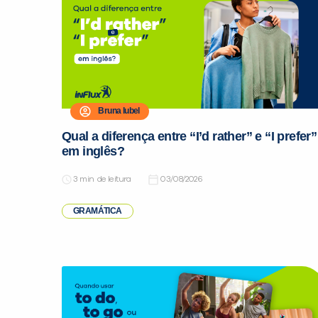
Bruna Iubel
Qual a diferença entre “I’d rather” e “I prefer”
em inglês?
de leitura
03/08/2026
GRAMÁTICA