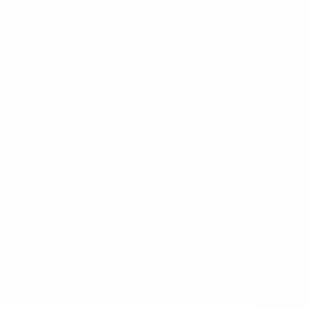
PEÇA UMA DEMONSTRAÇÃO DE MÉTODO
Desculpe!
Não encontramos nenhuma unidade
inFlux nesta cidade ou bairro que
você digitou.
ráticas e materiais gratuitos para