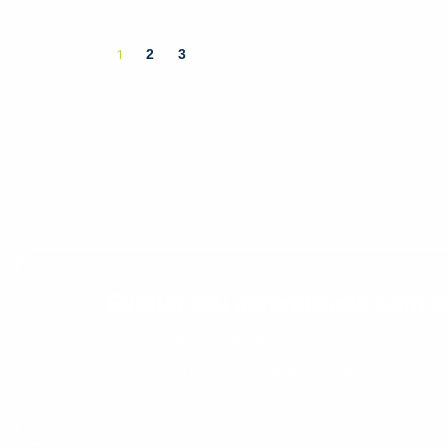
2
3
1
Evolua seu aprendizado com co
Cadastre-se e receba conteúdos que acele
evoluir no idioma todos os dias.