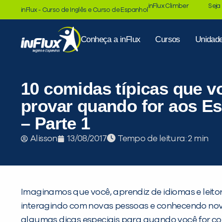
inFlux Climber
Seja
inFlux - Curso de Inglês e Curso de Espanhol
Conheça a inFlux
Cursos
Unidad
10 comidas típicas que v
provar quando for aos E
– Parte 1
Tempo de leitura:
Alisson
13/08/2017
Imaginamos que você, aprendiz de idiomas e leitor
interagindo com novas pessoas e conhecendo novo
algumas dicas especiais para quando você for con