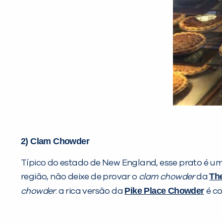
2) Clam Chowder
Típico do estado de New England, esse prato é uma 
The
região, não deixe de provar o
clam chowder
da
Pike Place Chowder
chowder
: a rica versão da
é c