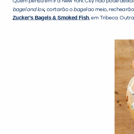
Quem pensa em ir a New York City não pode deixa
,
bagel and lox
cortarão o
bagel
ao meio, rechearã
Zucker’s Bagels & Smoked Fish
, em Tribeca. Outr