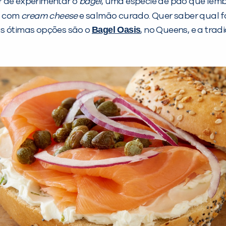
r de experimentar o
bagel
, uma espécie de pão que le
o com
cream cheese
e salmão curado. Quer saber qual f
Bagel Oasis
as ótimas opções são o
, no Queens, e a trad