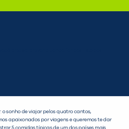
 o sonho de viajar pelos quatro cantos,
mos apaixonados por viagens e queremos te dar
strar 5 comidas típicas de um dos países mais