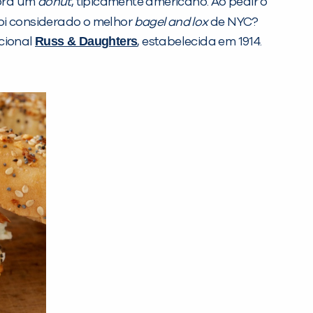
mbra um
donut
, tipicamente americano. Ao pedir o
oi considerado o melhor
bagel and lox
de NYC?
Russ & Daughters
icional
, estabelecida em 1914.