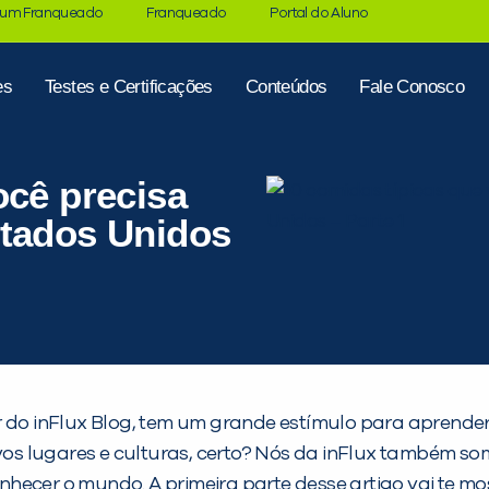
 um Franqueado
Franqueado
Portal do Aluno
es
Testes e Certificações
Conteúdos
Fale Conosco
ocê precisa
stados Unidos
 do inFlux Blog, tem um grande estímulo para aprender:
s lugares e culturas, certo? Nós da inFlux também so
hecer o mundo. A primeira parte desse artigo vai te mo