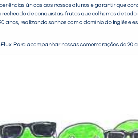
eriências únicas aos nossos alunos e garantir que conq
i recheado de conquistas, frutos que colhemos de tod
 anos, realizando sonhos com o domínio do inglês e es
a inFlux. Para acompanhar nossas comemorações de 20 