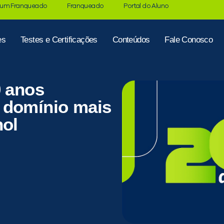
 um Franqueado
Franqueado
Portal do Aluno
es
Testes e Certificações
Conteúdos
Fale Conosco
0 anos
 domínio mais
hol