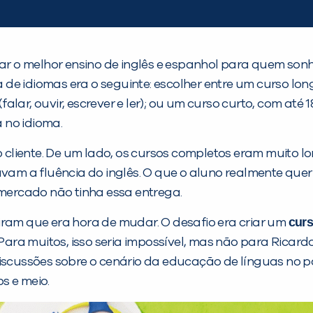
egar o melhor ensino de inglês e espanhol para quem so
de idiomas era o seguinte: escolher entre um curso lo
alar, ouvir, escrever e ler); ou um curso curto, com a
 no idioma.
liente. De um lado, os cursos completos eram muito lo
avam a fluência do inglês. O que o aluno realmente que
 mercado não tinha essa entrega.
curs
iram que era hora de mudar. O desafio era criar um
ra muitos, isso seria impossível, mas não para Ricard
discussões sobre o cenário da educação de línguas no p
s e meio.