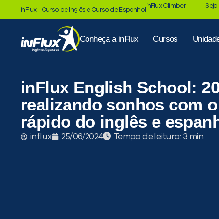
inFlux Climber
Seja
inFlux - Curso de Inglês e Curso de Espanhol
Conheça a inFlux
Cursos
Unidad
inFlux English School: 2
realizando sonhos com o
rápido do inglês e espan
Tempo de leitura:
influx
25/06/2024