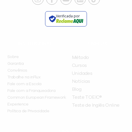
Verificada por
INSTITUCIONAL
A INFLUX
Sobre
Método
Garantia
Cursos
Convênios
Unidades
Trabalhe na inFlux
Notícias
Fale com a Escola
Blog
Fale com a Franqueadora
Teste TOEIC®
Common European Framework
Experience
Teste de Inglês Online
Política de Privacidade
CURSOS