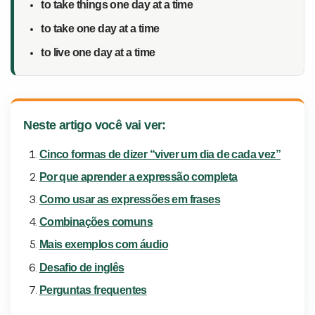
to take things one day at a time
to take one day at a time
Desculpe!
Não encontramos nenhuma unidade
to live one day at a time
inFlux nesta cidade ou bairro que
você digitou.
Neste artigo você vai ver:
Cinco formas de dizer “viver um dia de cada vez”
Por que aprender a expressão completa
Como usar as expressões em frases
Combinações comuns
Mais exemplos com áudio
Preencha com seus dados abaixo e
Desafio de inglês
já vamos te colocar em contato
Perguntas frequentes
com a
: