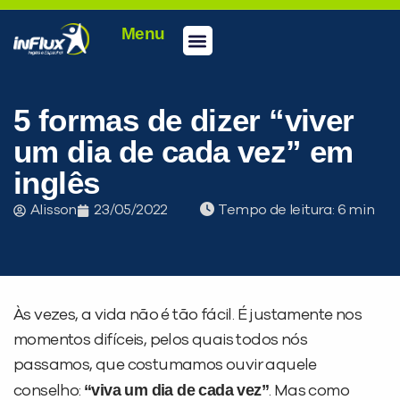
Menu
Conheça a inFlux
Testes e Certificações
Fale Conosco
Portal do aluno
inFlux Climber
Seja um franqueado
5 formas de dizer “viver
um dia de cada vez” em
inglês
Alisson
23/05/2022
Tempo de leitura:
Às vezes, a vida não é tão fácil. É justamente nos
momentos difíceis, pelos quais todos nós
passamos, que costumamos ouvir aquele
“viva um dia de cada vez”
conselho:
. Mas como