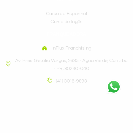
Curso de Espanhol
Curso de Ingês
FRANQUEADORA
inFlux Franchising
Av. Pres. Getúlio Vargas, 2635 - Água Verde, Curitiba
- PR, 80240-040
(41) 3016-9898
©inFlux Todos os direitos reservados – METODO
INFLUX IDIOMAS LTDA – CNPJ: 06.187.709/0001-24