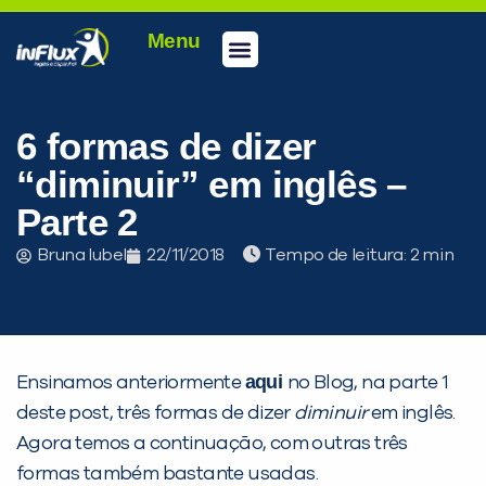
Menu
Conheça a inFlux
Testes e Certificações
Fale Conosco
Portal do aluno
inFlux Climber
Seja um franqueado
6 formas de dizer
“diminuir” em inglês –
Parte 2
Bruna Iubel
22/11/2018
Tempo de leitura:
aqui
Ensinamos anteriormente
no Blog, na parte 1
deste post, três formas de dizer
diminuir
em inglês.
Agora temos a continuação, com outras três
formas também bastante usadas.