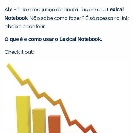
Lexical
Ah! E não se esqueça de anotá-las em seu
Notebook
. Não sabe como fazer? É só acessar o link
PEÇA UMA DEMONSTRAÇÃO DE MÉTODO
abaixo e conferir:
O que é e como usar o Lexical Notebook.
Desculpe!
Não encontramos nenhuma unidade
Check it out:
inFlux nesta cidade ou bairro que
você digitou.