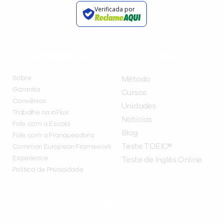
Verificada por
INSTITUCIONAL
A INFLUX
Sobre
Método
Garantia
Cursos
Convênios
Unidades
Trabalhe na inFlux
Notícias
Fale com a Escola
Blog
Fale com a Franqueadora
Teste TOEIC®
Common European Framework
Experience
Teste de Inglês Online
Política de Privacidade
CURSOS