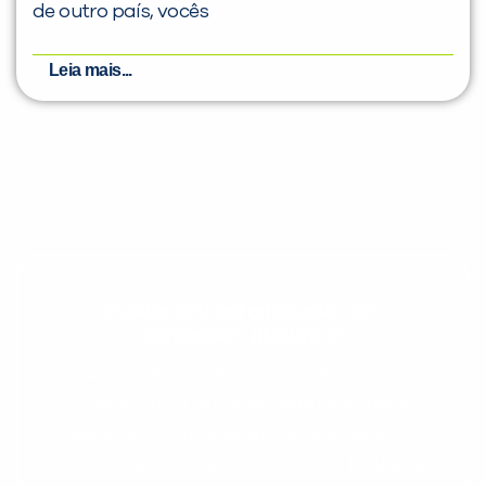
de outro país, vocês
Leia mais...
Evolua seu aprendizado com
conteúdos gratuitos!
Cadastre-se e receba conteúdos que
aceleram seu aprendizado de inglês e
espanhol, com dicas práticas e materiais
gratuitos para evoluir no idioma todos os