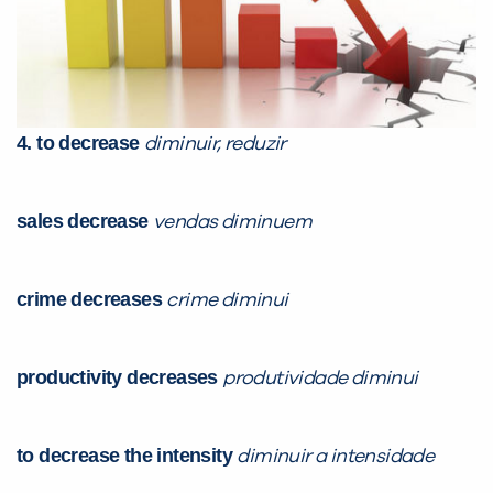
Preencha com seus dados abaixo e
já vamos te colocar em contato
com a
:
4. to decrease
diminuir, reduzir
sales decrease
vendas diminuem
crime decreases
crime diminui
Você é aluno inFlux?
Sim
Não
productivity decreases
produtividade diminui
to decrease the intensity
diminuir a intensidade