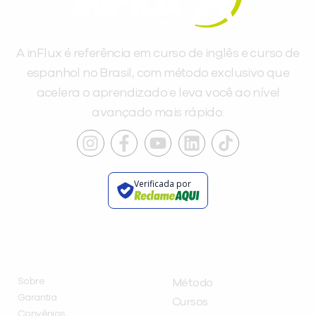
A inFlux é referência em curso de inglês e curso de
espanhol no Brasil, com método exclusivo que
acelera o aprendizado e leva você ao nível
avançado mais rápido.
Verificada por
INSTITUCIONAL
A INFLUX
Sobre
Método
Garantia
Cursos
Convênios