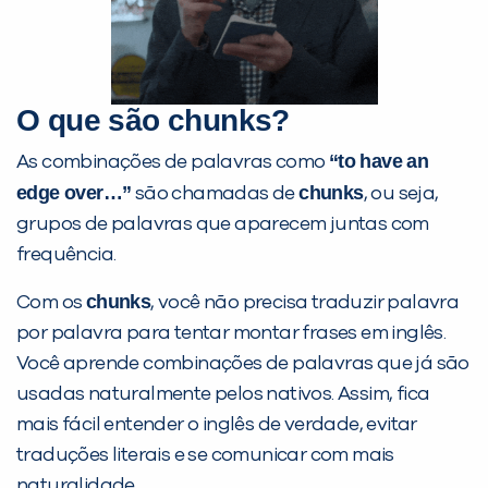
O que são chunks?
“to have an
As combinações de palavras como
Preencha com seus dados abaixo e
edge over…”
chunks
já vamos te colocar em contato
são chamadas de
, ou seja,
com a
:
grupos de palavras que aparecem juntas com
frequência.
chunks
Com os
, você não precisa traduzir palavra
por palavra para tentar montar frases em inglês.
Você aprende combinações de palavras que já são
usadas naturalmente pelos nativos. Assim, fica
mais fácil entender o inglês de verdade, evitar
traduções literais e se comunicar com mais
Você é aluno inFlux?
naturalidade.