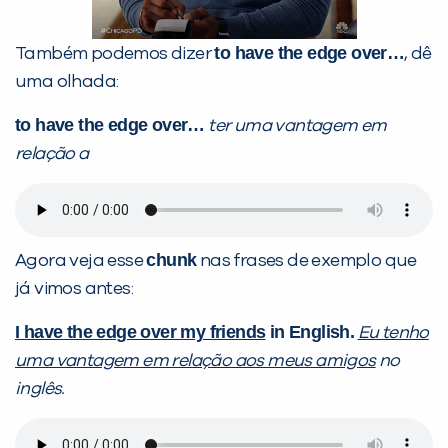
to have the edge over…
Também podemos dizer
, dê
uma olhada:
to have the edge over…
ter uma vantagem em
relação a
chunk
Agora veja esse
nas frases de exemplo que
já vimos antes:
I have the edge over my friends
in English.
Eu tenho
uma vantagem em relação aos meus amigos
no
inglês.