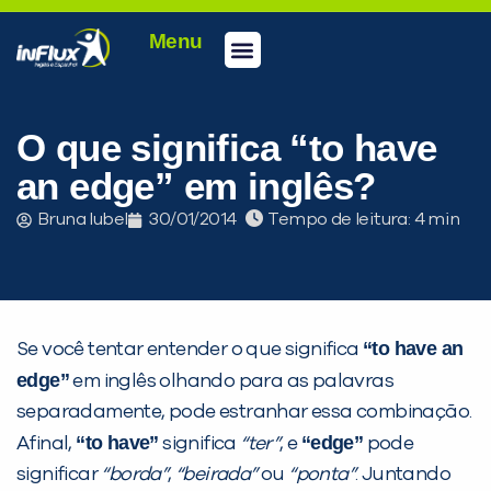
Menu
Conheça a inFlux
Testes e Certificações
Fale Conosco
Portal do aluno
inFlux Climber
Seja um franqueado
O que significa “to have
an edge” em inglês?
Bruna Iubel
30/01/2014
Tempo de leitura:
“to have an
Se você tentar entender o que significa
edge”
em inglês olhando para as palavras
separadamente, pode estranhar essa combinação.
“to have”
“edge”
Afinal,
significa
“ter”
, e
pode
significar
“borda”
,
“beirada”
ou
“ponta”
. Juntando