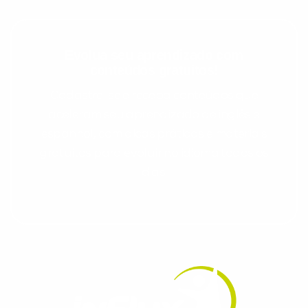
Evolua seu aprendizado com
conteúdos gratuitos!
Cadastre-se e receba conteúdos que
aceleram seu aprendizado de inglês e
espanhol, com dicas práticas e materiais
gratuitos para evoluir no idioma todos os
dias.