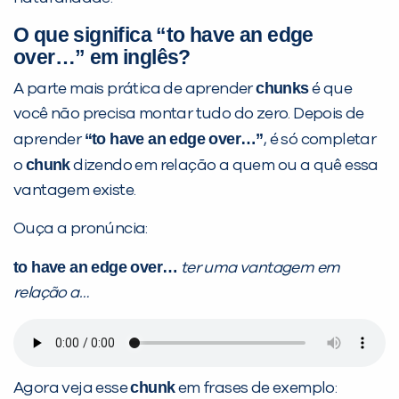
Sim
Não
O que significa “to have an edge
over…” em inglês?
chunks
A parte mais prática de aprender
é que
você não precisa montar tudo do zero. Depois de
“to have an edge over…”
aprender
, é só completar
VOLTAR
chunk
o
dizendo em relação a quem ou a quê essa
vantagem existe.
Ouça a pronúncia:
to have an edge over…
ter uma vantagem em
relação a…
chunk
Agora veja esse
em frases de exemplo: