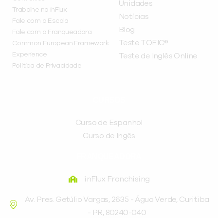
Unidades
Trabalhe na inFlux
Notícias
Fale com a Escola
Blog
Fale com a Franqueadora
Teste TOEIC®
Common European Framework
Experience
Teste de Inglês Online
Política de Privacidade
CURSOS
Curso de Espanhol
Curso de Ingês
FRANQUEADORA
inFlux Franchising
Av. Pres. Getúlio Vargas, 2635 - Água Verde, Curitiba
- PR, 80240-040