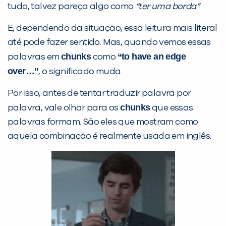
tudo, talvez pareça algo como
“ter uma borda”
.
E, dependendo da situação, essa leitura mais literal
até pode fazer sentido. Mas, quando vemos essas
chunks
“to have an edge
palavras em
como
over…”
, o significado muda.
Por isso, antes de tentar traduzir palavra por
PEÇA UMA DEMONSTRAÇÃO DE MÉTODO
chunks
palavra, vale olhar para os
que essas
palavras formam. São eles que mostram como
Desculpe!
aquela combinação é realmente usada em inglês.
Não encontramos nenhuma unidade
inFlux nesta cidade ou bairro que
você digitou.