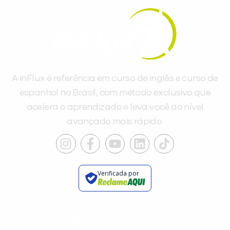
A inFlux é referência em curso de inglês e curso de
espanhol no Brasil, com método exclusivo que
acelera o aprendizado e leva você ao nível
avançado mais rápido.
Verificada por
INSTITUCIONAL
A INFLUX