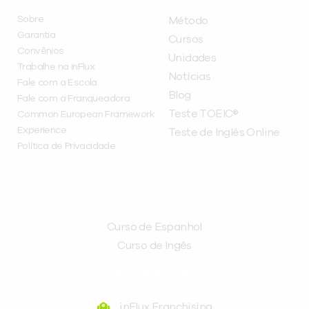
Sobre
Método
Garantia
Cursos
Convênios
Unidades
Trabalhe na inFlux
Notícias
Fale com a Escola
Blog
Fale com a Franqueadora
Teste TOEIC®
Common European Framework
Experience
Teste de Inglês Online
Política de Privacidade
CURSOS
Curso de Espanhol
Curso de Ingês
FRANQUEADORA
inFlux Franchising