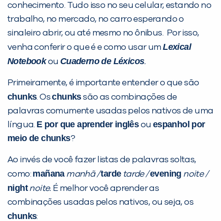
conhecimento. Tudo isso no seu celular, estando no
trabalho, no mercado, no carro esperando o
sinaleiro abrir, ou até mesmo no ônibus. Por isso,
Lexical
venha conferir o que é e como usar um
Notebook
Cuaderno de Léxicos
ou
.
Primeiramente, é importante entender o que são
chunks
chunks
. Os
são as combinações de
palavras comumente usadas pelos nativos de uma
E por que aprender inglês
espanhol por
língua.
ou
meio de chunks
?
Ao invés de você fazer listas de palavras soltas,
PEÇA UMA DEMONSTRAÇÃO DE MÉTODO
mañana
tarde
evening
como:
manhã /
tarde /
noite /
night
noite.
É melhor você aprender as
Desculpe!
combinações usadas pelos nativos, ou seja, os
Não encontramos nenhuma unidade
chunks
: