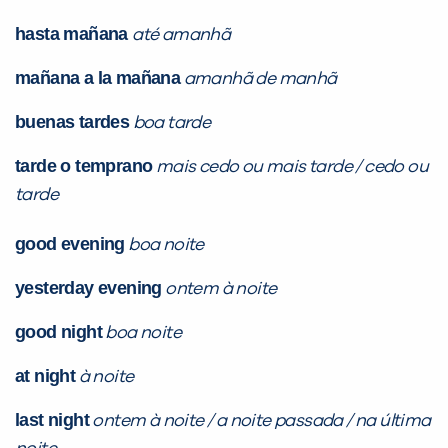
inFlux nesta cidade ou bairro que
hasta mañana
até amanhã
você digitou.
mañana a la mañana
amanhã de manhã
buenas tardes
boa tarde
tarde o temprano
mais cedo ou mais tarde / cedo ou
tarde
good evening
boa noite
yesterday evening
Preencha com seus dados abaixo e
ontem à noite
já vamos te colocar em contato
good night
boa noite
com a
:
at night
à noite
last night
ontem à noite / a noite passada / na última