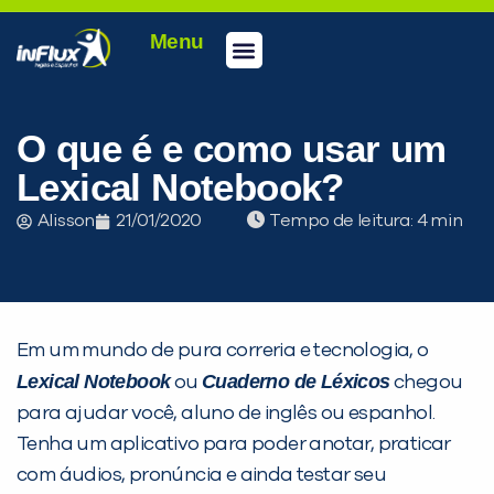
Menu
Conheça a inFlux
Testes e Certificações
Fale Conosco
Portal do aluno
inFlux Climber
Seja um franqueado
O que é e como usar um
Lexical Notebook?
Alisson
21/01/2020
Tempo de leitura:
Em um mundo de pura correria e tecnologia, o
Lexical Notebook
Cuaderno de Léxicos
ou
chegou
para ajudar você, aluno de inglês ou espanhol.
Tenha um aplicativo para poder anotar, praticar
com áudios, pronúncia e ainda testar seu