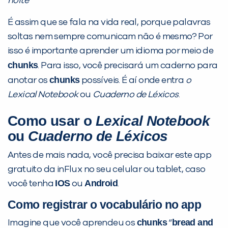
noite
É assim que se fala na vida real, porque palavras
soltas nem sempre comunicam não é mesmo? Por
isso é importante aprender um idioma por meio de
chunks
. Para isso, você precisará um caderno para
Você é aluno inFlux?
Sim
Não
chunks
anotar os
possíveis. É aí onde entra
o
Lexical Notebook
ou
Cuaderno de Léxicos
.
Como usar o
Lexical Notebook
ou
Cuaderno de Léxicos
Antes de mais nada, você precisa baixar este app
VOLTAR
gratuito da inFlux no seu celular ou tablet, caso
IOS
Android
você tenha
ou
.
Como registrar o vocabulário no app
chunks
bread and
Imagine que você aprendeu os
“