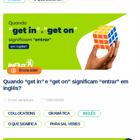
Bruna Iubel
Quando “get in” e “get on” significam “entrar” em
inglês?
de leitura
05/01/2026
COLLOCATIONS
GRAMÁTICA
INGLÊS
O QUE SIGNIFICA
PHRASAL VERBS