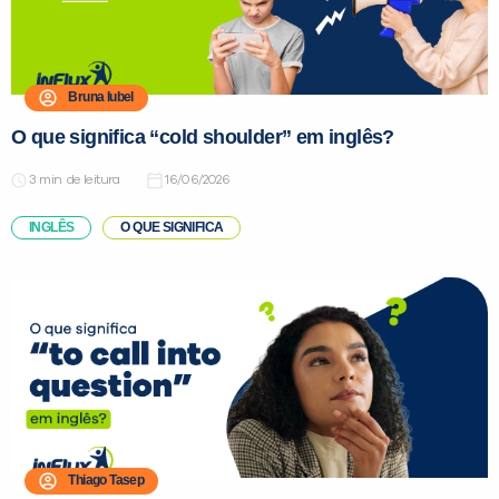
Bruna Iubel
Preencha com seus dados abaixo e
já vamos te colocar em contato
O que significa “cold shoulder” em inglês?
com a
:
de leitura
16/06/2026
INGLÊS
O QUE SIGNIFICA
Você é aluno inFlux?
Sim
Não
Thiago Tasep