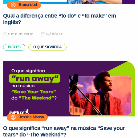
Bruna Iubel
Qual a diferença entre “to do” e “to make” em
inglês?
de leitura
14/05/2026
INGLÊS
O QUE SIGNIFICA
Jessica Aizawa
O que significa “run away” na música “Save your
tears” do “The Weeknd”?