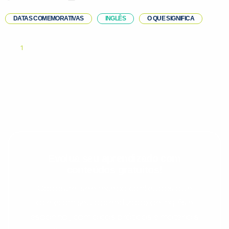
DATAS COMEMORATIVAS
INGLÊS
O QUE SIGNIFICA
1
Evolua seu aprendizado com
conteúdos gratuitos!
Cadastre-se e receba conteúdos que
aceleram seu aprendizado de inglês e
espanhol, com dicas práticas e materiais