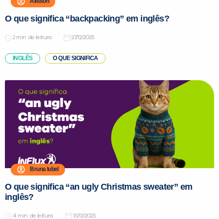
Alisson
O que significa “backpacking” em inglês?
de leitura
27/12/2025
INGLÊS
O QUE SIGNIFICA
Bruna Iubel
O que significa “an ugly Christmas sweater” em
inglês?
de leitura
15/12/2025