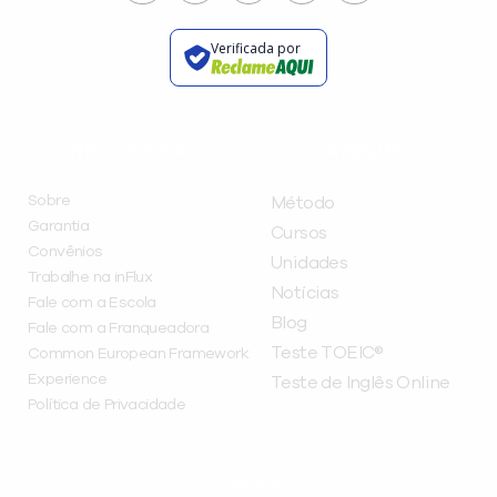
Verificada por
INSTITUCIONAL
A INFLUX
Sobre
Método
Garantia
Cursos
Convênios
Unidades
Trabalhe na inFlux
Notícias
Fale com a Escola
Blog
Fale com a Franqueadora
Teste TOEIC®
Common European Framework
Experience
Teste de Inglês Online
Política de Privacidade
CURSOS