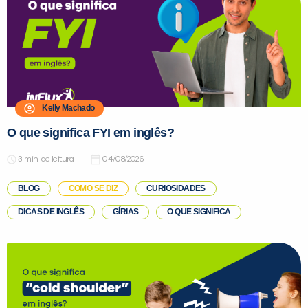
PEÇA UMA DEMONSTRAÇÃO DE MÉTODO
Kelly Machado
O que significa FYI em inglês?
Desculpe!
Não encontramos nenhuma unidade
de leitura
04/08/2026
inFlux nesta cidade ou bairro que
BLOG
COMO SE DIZ
CURIOSIDADES
você digitou.
DICAS DE INGLÊS
GÍRIAS
O QUE SIGNIFICA