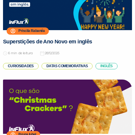
Priscila Rabanéa
Superstições de Ano Novo em inglês
de leitura
28/12/2025
CURIOSIDADES
DATAS COMEMORATIVAS
INGLÊS
Bruna Iubel