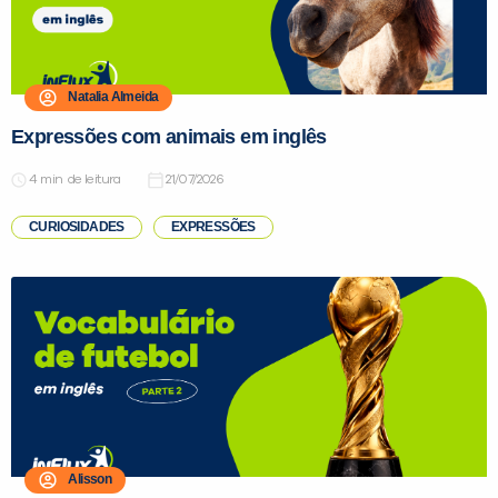
Natalia Almeida
Preencha com seus dados abaixo e
já vamos te colocar em contato
Expressões com animais em inglês
com a
:
de leitura
21/07/2026
CURIOSIDADES
EXPRESSÕES
Você é aluno inFlux?
Sim
Não
Alisson