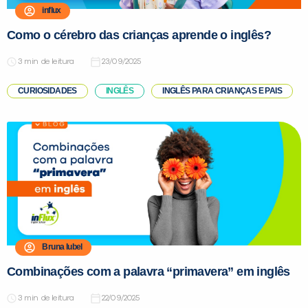
influx
Como o cérebro das crianças aprende o inglês?
de leitura
23/09/2025
CURIOSIDADES
INGLÊS
INGLÊS PARA CRIANÇAS E PAIS
Bruna Iubel
Combinações com a palavra “primavera” em inglês
de leitura
22/09/2025