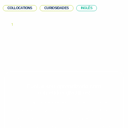
COLLOCATIONS
CURIOSIDADES
INGLÊS
1
Evolua seu aprendizado com
conteúdos gratuitos!
Cadastre-se e receba conteúdos que
aceleram seu aprendizado de inglês e
espanhol, com dicas práticas e materiais
gratuitos para evoluir no idioma todos os