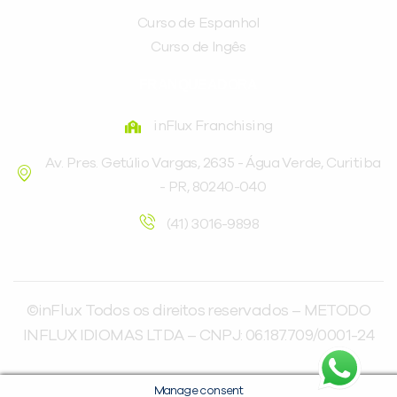
Curso de Espanhol
Curso de Ingês
FRANQUEADORA
inFlux Franchising
Av. Pres. Getúlio Vargas, 2635 - Água Verde, Curitiba
- PR, 80240-040
(41) 3016-9898
©inFlux Todos os direitos reservados – METODO
INFLUX IDIOMAS LTDA – CNPJ: 06.187.709/0001-24
Manage consent