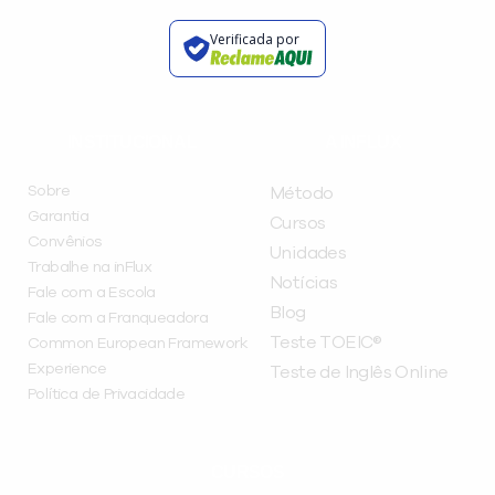
Verificada por
INSTITUCIONAL
A INFLUX
Sobre
Método
Garantia
Cursos
Convênios
Unidades
Trabalhe na inFlux
Notícias
Fale com a Escola
Blog
Fale com a Franqueadora
Teste TOEIC®
Common European Framework
Experience
Teste de Inglês Online
Política de Privacidade
CURSOS