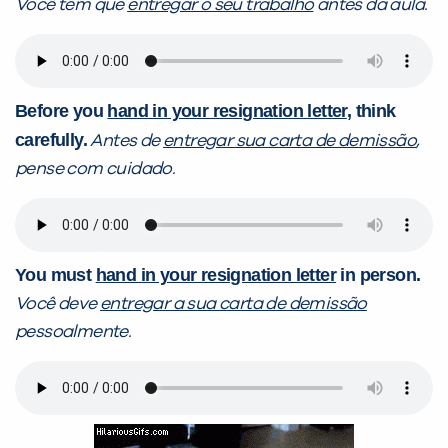
Você tem que
entregar o seu trabalho
antes da aula.
Before you
hand in your resignation letter
, think
carefully.
Antes de
entregar sua carta de demissão
,
pense com cuidado.
You must
hand in your resignation letter
in person.
Você deve
entregar a sua carta de demissão
pessoalmente.