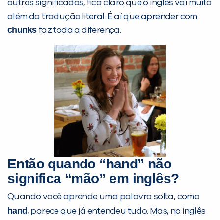
outros significados, fica claro que o inglês vai muito
além da tradução literal. É aí que aprender com
chunks
faz toda a diferença.
PEÇA UMA DEMONSTRAÇÃO DE MÉTODO
Então quando “hand” não
significa “mão” em inglês?
Desculpe!
Não encontramos nenhuma unidade
Quando você aprende uma palavra solta, como
inFlux nesta cidade ou bairro que
hand
, parece que já entendeu tudo. Mas, no inglês
você digitou.