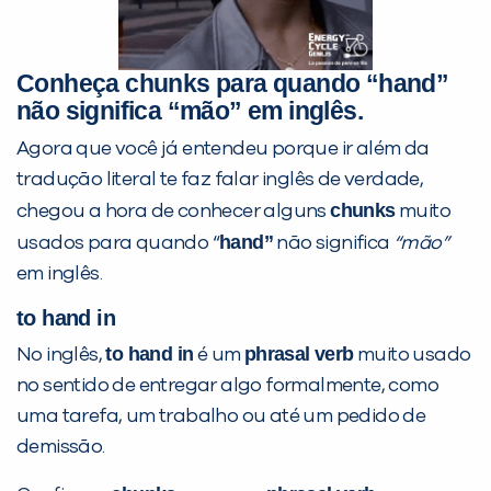
Conheça chunks para quando “hand”
Você é aluno inFlux?
não significa “mão” em inglês.
Sim
Não
Agora que você já entendeu porque ir além da
tradução literal te faz falar inglês de verdade,
chunks
chegou a hora de conhecer alguns
muito
hand”
usados para quando “
não significa
“mão”
em inglês.
VOLTAR
to hand in
to hand in
phrasal verb
No inglês,
é um
muito usado
no sentido de entregar algo formalmente, como
uma tarefa, um trabalho ou até um pedido de
demissão.