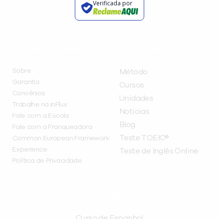
Verificada por
INSTITUCIONAL
A INFLUX
Sobre
Método
Garantia
Cursos
Convênios
Unidades
Trabalhe na inFlux
Notícias
Fale com a Escola
Blog
Fale com a Franqueadora
Teste TOEIC®
Common European Framework
Experience
Teste de Inglês Online
Política de Privacidade
CURSOS
Curso de Espanhol