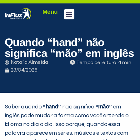
Menu
Conheça a inFlux
Testes e Certificações
Fale Conosco
Portal do aluno
inFlux Climber
Seja um franqueado
Quando “hand” não
significa “mão” em inglês
Natalia Almeida
Tempo de leitura:
23/04/2026
“hand”
“mão”
Saber quando
não significa
em
inglês pode mudar a forma como você entende o
idioma no dia a dia. Isso porque, quando essa
palavra aparece em séries, músicas e textos com