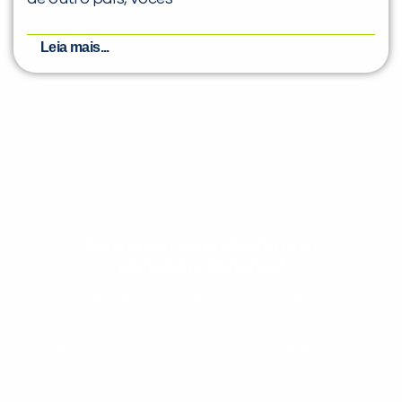
Leia mais...
Evolua seu aprendizado com
conteúdos gratuitos!
Cadastre-se e receba conteúdos que
aceleram seu aprendizado de inglês e
espanhol, com dicas práticas e materiais
gratuitos para evoluir no idioma todos os
dias.