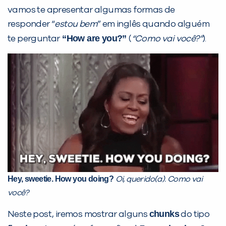
vamos te apresentar algumas formas de
responder “
estou bem
” em inglês quando alguém
PEÇA UMA DEMONSTRAÇÃO DE MÉTODO
“How are you?”
te perguntar
(
“Como vai você?”
).
Desculpe!
Não encontramos nenhuma unidade
inFlux nesta cidade ou bairro que
você digitou.
Hey, sweetie. How you doing?
Oi, querido(a). Como vai
você?
chunks
Neste post, iremos mostrar alguns
do tipo