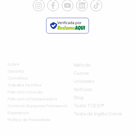
Verificada por
INSTITUCIONAL
A INFLUX
Sobre
Método
Garantia
Cursos
Convênios
Unidades
Trabalhe na inFlux
Notícias
Fale com a Escola
Blog
Fale com a Franqueadora
Teste TOEIC®
Common European Framework
Experience
Teste de Inglês Online
Política de Privacidade