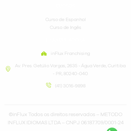
CURSOS
Curso de Espanhol
Curso de Ingês
FRANQUEADORA
inFlux Franchising
Av. Pres. Getúlio Vargas, 2635 - Água Verde, Curitiba
- PR, 80240-040
(41) 3016-9898
©inFlux Todos os direitos reservados – METODO
INFLUX IDIOMAS LTDA – CNPJ: 06.187.709/0001-24