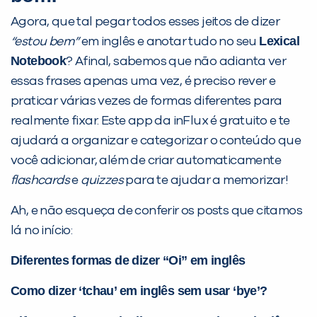
Agora, que tal pegar todos esses jeitos de dizer
Lexical
“estou bem”
em inglês e anotar tudo no seu
Notebook
? Afinal, sabemos que não adianta ver
essas frases apenas uma vez, é preciso rever e
praticar várias vezes de formas diferentes para
realmente fixar. Este app da inFlux é gratuito e te
ajudará a organizar e categorizar o conteúdo que
você adicionar, além de criar automaticamente
flashcards
e
quizzes
para te ajudar a memorizar!
Ah, e não esqueça de conferir os posts que citamos
lá no início:
Diferentes formas de dizer “Oi” em inglês
Como dizer ‘tchau’ em inglês sem usar ‘bye’?