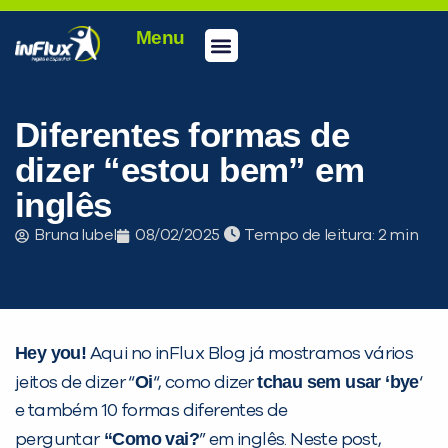
Menu
Conheça a inFlux
Testes e Certificações
Fale Conosco
Portal do aluno
inFlux Climber
Seja um franqueado
Diferentes formas de
dizer “estou bem” em
inglês
Bruna Iubel
08/02/2025
Tempo de leitura:
Hey you!
Aqui no inFlux Blog já mostramos vários
Oi
tchau sem usar ‘bye
jeitos de dizer “
“, como dizer
‘
e também 10 formas diferentes de
“Como vai?
perguntar
” em inglês. Neste post,