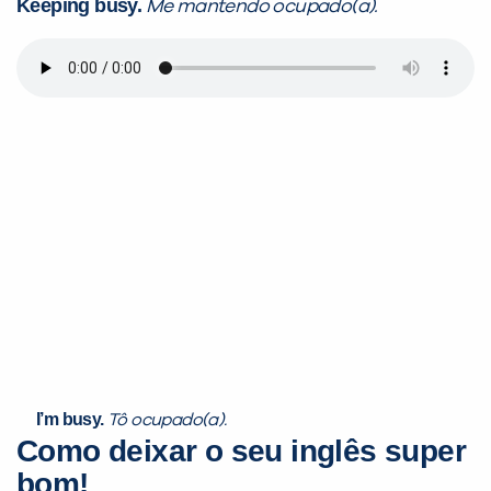
Keeping busy.
Me mantendo ocupado(a).
I’m busy.
Tô ocupado(a).
Como deixar o seu inglês super
bom!