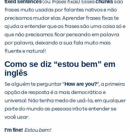
fixed sentences
chunks
(ou
frases fixas).
Esses
são
Preencha com seus dados abaixo e
frases muito usadas por falantes nativos e não
já vamos te colocar em contato
precisamos mudar elas. Aprender frases fixas te
com a
:
ajuda a entender que as frases são uma coisa só e
que não precisamos ficar pensando em palavra
por palavra, deixando a sua fala muito mais
fluente e natural!
Como se diz “estou bem” em
inglês
How are you?
Se alguém te perguntar “
“, a primeira
opção de resposta é a mais democrática e
Você é aluno inFlux?
Sim
Não
universal. Não tenha medo de usá-la, em qualquer
parte do mundo as pessoas irão te entender se
você usar:
I’m
fine!
Estou bem!