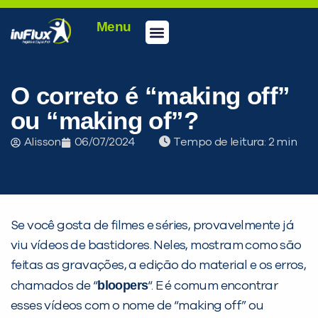
Menu
Conheça a inFlux
Testes e Certificações
Fale Conosco
Portal do aluno
inFlux Climber
Seja um franqueado
O correto é “making off”
ou “making of”?
Alisson
06/07/2024
Tempo de leitura:
Se você gosta de filmes e séries, provavelmente já
viu vídeos de bastidores. Neles, mostram como são
feitas as gravações, a edição do material e os erros,
bloopers
chamados de “
“. E é comum encontrar
esses vídeos com o nome de “making off” ou