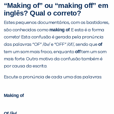
já vamos te colocar em contato
“Making of” ou “making off” em
com a
:
inglês? Qual o correto?
Estes pequenos documentários, com os bastidores,
making of
são conhecidos como
. E esta é a forma
correta! Esta confusão é gerada pela pronúncia
of
das palavras “OF”
/ãv/
e “OFF”
/óf/
, sendo que
off
tem um som mais fraco, enquanto
tem um som
mais forte. Outro motivo da confusão também é
por causa da escrita.
Você é aluno inFlux?
Sim
Não
Escute a pronúncia de cada uma das palavras:
Making of
Of
/ãv/