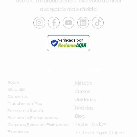
acelera o aprendizado e leva você ao nível
avançado mais rápido.
Verificada por
INSTITUCIONAL
A INFLUX
Sobre
Método
Garantia
Cursos
Convênios
Unidades
Trabalhe na inFlux
Notícias
Fale com a Escola
Blog
Fale com a Franqueadora
Teste TOEIC®
Common European Framework
Experience
Teste de Inglês Online