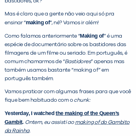
bastidores, ok?
Mas é claro que a gente não veio aqui só pra
making of
ensinar “
“, né? Vamos ir além!
Making of
Como falamos anteriormente “
” é uma
espécie de documentário sobre os bastidores das
filmagens de um filme ou seriado. Em português, é
comum chamarmos de “
Bastidores
” apenas mas
também usamos bastante “making of” em
português também.
Vamos praticar com algumas frases para que você
fique bem habituado com o
chunk:
Yesterday, I watched
the making of the Queen’s
Gambit
.
Ontem, eu assisti ao
making of do Gambito
da Rainha
.