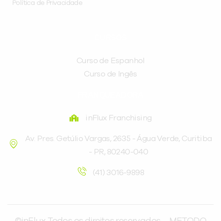
Política de Privacidade
CURSOS
Curso de Espanhol
Curso de Ingês
FRANQUEADORA
inFlux Franchising
Av. Pres. Getúlio Vargas, 2635 - Água Verde, Curitiba
- PR, 80240-040
(41) 3016-9898
©inFlux Todos os direitos reservados – METODO