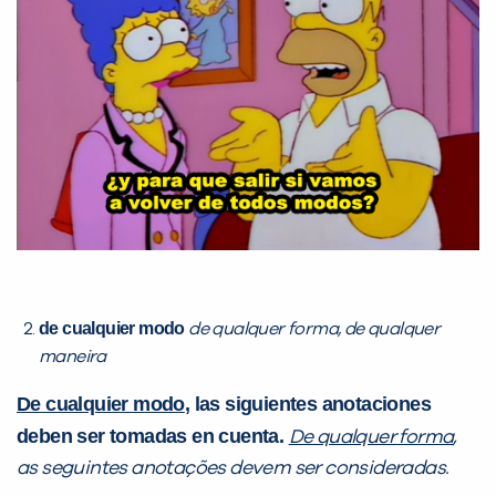
Preencha com seus dados abaixo e
já vamos te colocar em contato
com a
:
de cualquier modo
de qualquer forma, de qualquer
maneira
Você é aluno inFlux?
Sim
Não
De cualquier modo
, las siguientes anotaciones
deben ser tomadas en cuenta.
De qualquer forma
,
as seguintes anotações devem ser consideradas.