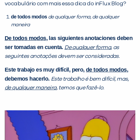
vocabulário com mais essa dica do inFlux Blog?
de todos modos
de qualquer forma, de qualquer
maneira
PEÇA UMA DEMONSTRAÇÃO DE MÉTODO
De todos modos
, las siguientes anotaciones deben
ser tomadas en cuenta.
De qualquer forma
, as
Desculpe!
seguintes anotações devem ser consideradas.
Não encontramos nenhuma unidade
inFlux nesta cidade ou bairro que
Este trabajo es muy difícil, pero,
de todos modos
,
você digitou.
debemos hacerlo.
Este trabalho é bem difícil, mas,
de qualquer maneira
, temos que fazê-lo.