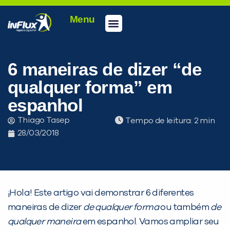
Menu
Conheça a inFlux
Testes e Certificações
Fale Conosco
Portal do aluno
inFlux Climber
Seja um franqueado
6 maneiras de dizer “de
qualquer forma” em
espanhol
Thiago Tasep
Tempo de leitura:
28/03/2018
¡Hola! Este artigo vai demonstrar 6 diferentes
maneiras de dizer
de qualquer forma
ou também
de
qualquer maneira
em espanhol. Vamos ampliar seu