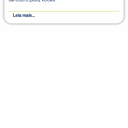
Leia mais...
Evolua seu aprendizado com
conteúdos gratuitos!
Cadastre-se e receba conteúdos que
aceleram seu aprendizado de inglês e
espanhol, com dicas práticas e materiais
gratuitos para evoluir no idioma todos os
dias.