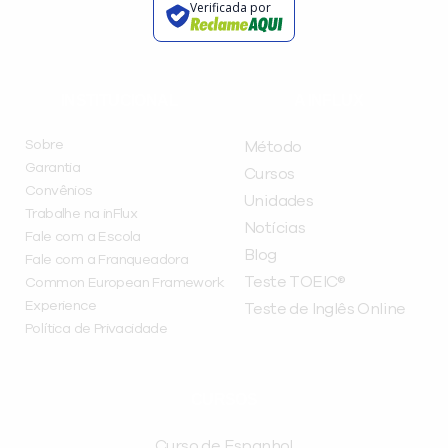
Verificada por
INSTITUCIONAL
A INFLUX
Sobre
Método
Garantia
Cursos
Convênios
Unidades
Trabalhe na inFlux
Notícias
Fale com a Escola
Blog
Fale com a Franqueadora
Teste TOEIC®
Common European Framework
Experience
Teste de Inglês Online
Política de Privacidade
CURSOS
Curso de Espanhol