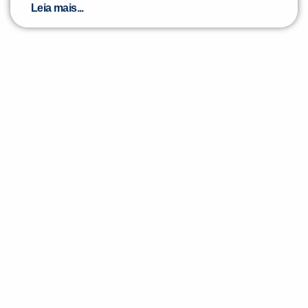
Leia mais...
Evolua seu aprendizado com
conteúdos gratuitos!
Cadastre-se e receba conteúdos que
aceleram seu aprendizado de inglês e
espanhol, com dicas práticas e materiais
gratuitos para evoluir no idioma todos os
dias.