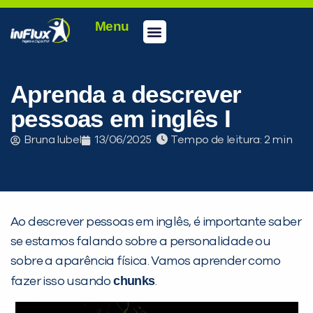
Menu
Conheça a inFlux
Testes e Certificações
Fale Conosco
Portal do aluno
inFlux Climber
Seja um franqueado
Aprenda a descrever
pessoas em inglês I
Bruna Iubel
13/06/2025
Tempo de leitura:
Ao descrever pessoas em inglês, é importante saber
se estamos falando sobre a personalidade ou
sobre a aparência física. Vamos aprender como
chunks
fazer isso usando
.