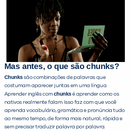
PEÇA UMA DEMONSTRAÇÃO DE MÉTODO
Desculpe!
Não encontramos nenhuma unidade
inFlux nesta cidade ou bairro que
Mas antes, o que são
chunks
?
você digitou.
Chunks
são combinações de palavras que
costumam aparecer juntas em uma língua.
chunks
Aprender inglês com
é aprender como os
nativos realmente falam. Isso faz com que você
aprenda vocabulário, gramática e pronúncia tudo
ao mesmo tempo, de forma mais natural, rápida e
sem precisar traduzir palavra por palavra.