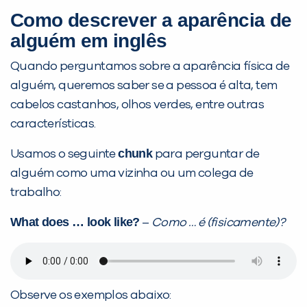
Como descrever a aparência de
Preencha com seus dados abaixo e
alguém em inglês
já vamos te colocar em contato
Quando perguntamos sobre a aparência física de
com a
:
alguém, queremos saber se a pessoa é alta, tem
cabelos castanhos, olhos verdes, entre outras
características.
chunk
Usamos o seguinte
para perguntar de
alguém como uma vizinha ou um colega de
trabalho:
What does … look like?
–
Como … é (fisicamente)?
Você é aluno inFlux?
Sim
Não
Observe os exemplos abaixo: