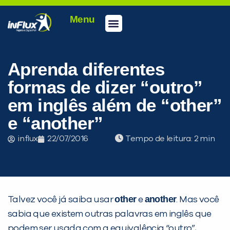
Menu
Conheça a inFlux
Testes e Certificações
Fale Conosco
Portal do aluno
inFlux Climber
Seja um franqueado
Aprenda diferentes
formas de dizer “outro”
em inglês além de “other”
e “another”
influx
22/07/2016
Tempo de leitura:
other
another
Talvez você já saiba usar
e
. Mas você
sabia que existem outras palavras em inglês que
podem ser usada com a equivalência “outro”,