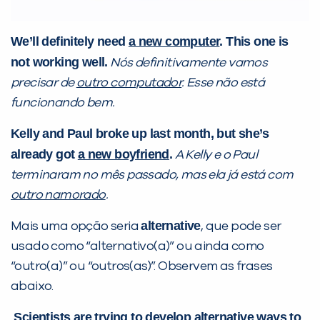
VOLTAR
We’ll definitely need
a new computer
. This one is
not working well.
Nós definitivamente vamos
precisar de
outro computador
. Esse não está
funcionando bem.
Kelly and Paul broke up last month, but she’s
already got
a new boyfriend
.
A Kelly e o Paul
terminaram no mês passado, mas ela já está com
outro namorado
.
alternative
Mais uma opção seria
, que pode ser
usado como “alternativo(a)” ou ainda como
“outro(a)” ou “outros(as)”. Observem as frases
abaixo.
Scientists are trying to develop
alternative ways
to