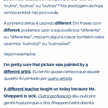
PEÇA UMA DEMONSTRAÇÃO DE MÉTODO
“outra”, “outros” ou “outras”? Na postagem de hoje
vamos ensiná-las pra vocês.
Desculpe!
different
A primeira delas é usando
. Em frases com
Não encontramos nenhuma unidade
different
, podemos usar a equivalência “diferente”
inFlux nesta cidade ou bairro que
ou “diferentes”, mas em alguns casos também cabe
você digitou.
usarmos “outro(a)” ou “outros(as)”.
Vejam exemplos.
I’m pretty sure that picture was painted by
a
different artist
.
Eu tenho quase certeza que aquele
quadro foi pintado por
outro artista
.
A different teacher
taught us today because Ms.
Sheppard is sick.
Outra professora
deu aula pra
Preencha com seus dados abaixo e
gente hoje porque a Sra. Sheppard está doente.