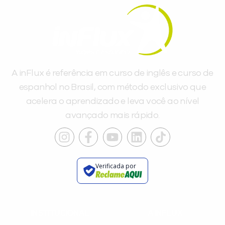
A inFlux é referência em curso de inglês e curso de
espanhol no Brasil, com método exclusivo que
acelera o aprendizado e leva você ao nível
avançado mais rápido.
Verificada por
INSTITUCIONAL
A INFLUX