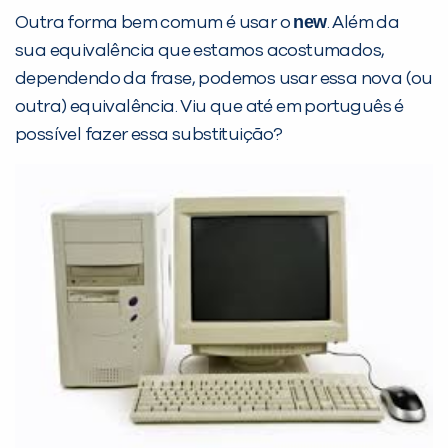
já vamos te colocar em contato
new
Outra forma bem comum é usar o
. Além da
com a
:
sua equivalência que estamos acostumados,
dependendo da frase, podemos usar essa nova (ou
outra) equivalência. Viu que até em português é
possível fazer essa substituição?
Você é aluno inFlux?
Sim
Não