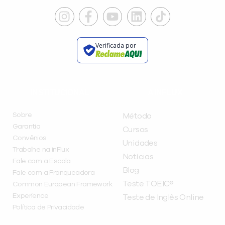
Verificada por
INSTITUCIONAL
A INFLUX
Sobre
Método
Garantia
Cursos
Convênios
Unidades
Trabalhe na inFlux
Notícias
Fale com a Escola
Blog
Fale com a Franqueadora
Teste TOEIC®
Common European Framework
Experience
Teste de Inglês Online
Política de Privacidade