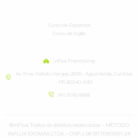
CURSOS
Curso de Espanhol
Curso de Ingês
FRANQUEADORA
inFlux Franchising
Av. Pres. Getúlio Vargas, 2635 - Água Verde, Curitiba
- PR, 80240-040
(41) 3016-9898
©inFlux Todos os direitos reservados – METODO
INFLUX IDIOMAS LTDA – CNPJ: 06.187.709/0001-24