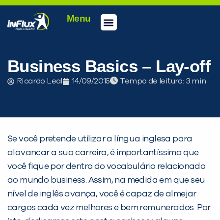
Menu
Conheça a inFlux
Testes e Certificações
Fale Conosco
Portal do aluno
inFlux Climber
Seja um franqueado
Business Basics – Lay-off
Ricardo Leal
14/09/2015
Tempo de leitura:
Se você pretende utilizar a língua inglesa para
alavancar a sua carreira, é importantíssimo que
você fique por dentro do vocabulário relacionado
ao mundo business. Assim, na medida em que seu
nível de inglês avança, você é capaz de almejar
cargos cada vez melhores e bem remunerados. Por