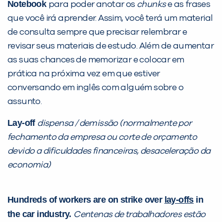
Preencha com seus dados abaixo e
Notebook
para poder anotar os
chunks
e as frases
já vamos te colocar em contato
que você irá aprender. Assim, você terá um material
com a
:
de consulta sempre que precisar relembrar e
revisar seus materiais de estudo. Além de aumentar
as suas chances de memorizar e colocar em
prática na próxima vez em que estiver
conversando em inglês com alguém sobre o
assunto.
Lay-off
dispensa / demissão (normalmente por
fechamento da empresa ou corte de orçamento
Você é aluno inFlux?
devido a dificuldades financeiras, desaceleração da
Sim
Não
economia)
Hundreds of workers are on strike over
lay-offs
in
the car industry.
Centenas de trabalhadores estão