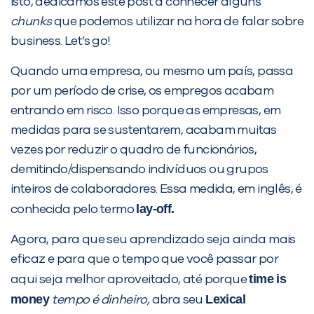
isto, dedicamos este post a conhecer alguns
chunks
que podemos utilizar na hora de falar sobre
PEÇA UMA DEMONSTRAÇÃO DE MÉTODO
business. Let’s go!
Quando uma empresa, ou mesmo um país, passa
Desculpe!
por um período de crise, os empregos acabam
Não encontramos nenhuma unidade
entrando em risco. Isso porque as empresas, em
inFlux nesta cidade ou bairro que
medidas para se sustentarem, acabam muitas
você digitou.
vezes por reduzir o quadro de funcionários,
demitindo/dispensando indivíduos ou grupos
inteiros de colaboradores. Essa medida, em inglês, é
lay-off.
conhecida pelo termo
Agora, para que seu aprendizado seja ainda mais
eficaz e para que o tempo que você passar por
time is
aqui seja melhor aproveitado, até porque
money
Lexical
tempo é dinheiro,
abra seu