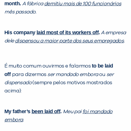
month.
A fábrica
demitiu mais de 100 funcionários
mês passado.
His company
laid most of its workers off
.
A empresa
dele
dispensou a maior parte dos seus empregados
.
to be laid
É muito comum ouvirmos e falarmos
off
para dizermos
ser mandado embora
ou
ser
dispensado
(sempre pelos motivos mostrados
acima):
My father’s
been laid off
.
Meu pai
foi mandado
embora
.