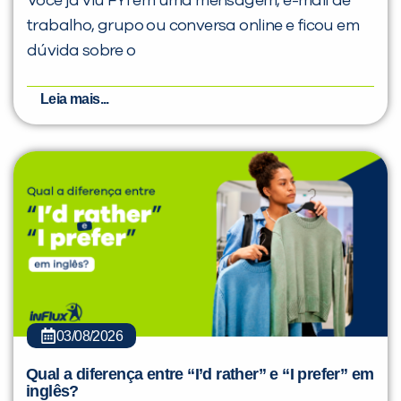
Você já viu FYI em uma mensagem, e-mail de
trabalho, grupo ou conversa online e ficou em
dúvida sobre o
Leia mais...
03/08/2026
Qual a diferença entre “I’d rather” e “I prefer” em
inglês?