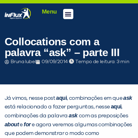
Menu
Conheça a inFlux
Testes e Certificações
Fale Conosco
Portal do aluno
inFlux Climber
Seja um franqueado
Collocations com a
palavra “ask” – parte III
Bruna Iubel
09/09/2014
Tempo de leitura:
aqui
ask
Já vimos, nesse post
, combinações em que
aqui
está relacionado a fazer perguntas, nesse
,
ask
combinações da palavra
com as preposições
about
for
e
e agora veremos algumas combinações
que podem demonstrar o modo como