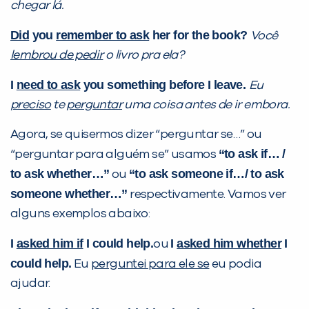
chegar lá.
VOLTAR
Did
you
remember to ask
her for the book?
Você
lembrou de pedir
o livro pra ela?
I
need to ask
you something before I leave.
Eu
preciso
te
perguntar
uma coisa antes de ir embora.
Agora, se quisermos dizer “perguntar se…” ou
“to ask if… /
“perguntar para alguém se” usamos
to ask whether…”
“to ask someone if…/ to ask
ou
someone whether…”
respectivamente. Vamos ver
alguns exemplos abaixo:
I
asked him if
I could help.
I
asked him whether
I
ou
could help.
Eu
perguntei para ele se
eu podia
ajudar.