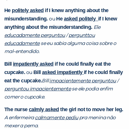
He
politely asked
if I knew anything about the
misunderstanding.
He
asked
politely
if I knew
ou
anything about the misunderstanding.
Ele
educadamente perguntou
/
pergunttou
educadamente
se eu sabia alguma coisa sobre o
mal-entendido.
Bill
impatiently asked
if he could finally eat the
cupcake.
Bill
asked
impatiently
if he could finally
ou
eat the cupcake.
Bill
impacientemente perguntou
/
perguntou impacientemente
se ele podia enfim
comer o cupcake.
The nurse
calmly asked
the girl not to move her leg.
A enfermeira
calmamente pediu
pra menina não
mexer a perna.