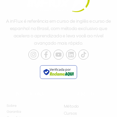
A inFlux é referência em curso de inglês e curso de
espanhol no Brasil, com método exclusivo que
acelera o aprendizado e leva você ao nível
avançado mais rápido.
Verificada por
INSTITUCIONAL
A INFLUX
Sobre
Método
Garantia
Cursos