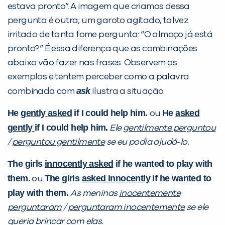
estava pronto”. A imagem que criamos dessa
pergunta é outra; um garoto agitado, talvez
irritado de tanta fome pergunta: “O almoço já está
pronto?” É essa diferença que as combinações
abaixo vão fazer nas frases. Observem os
exemplos e tentem perceber como a palavra
ask
combinada com
ilustra a situação.
He
gently asked
if I could help him.
He
asked
ou
gently
if I could help him.
Ele
gentilmente perguntou
/
perguntou gentilmente
se eu podia ajudá-lo.
The girls
innocently asked
if he wanted to play with
them.
The girls
asked
innocently
if he wanted to
ou
play with them.
As meninas
inocentemente
perguntaram
/
perguntaram inocentemente
se ele
queria brincar com elas.