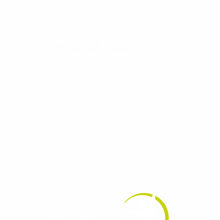
Evolua seu aprendizado com
conteúdos gratuitos!
Cadastre-se e receba conteúdos que
aceleram seu aprendizado de inglês e
espanhol, com dicas práticas e materiais
gratuitos para evoluir no idioma todos os
dias.