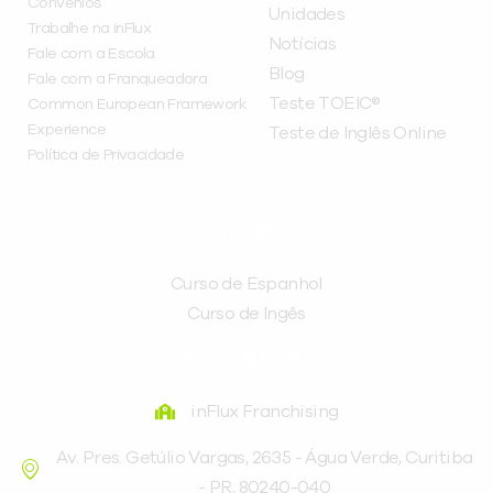
Convênios
Unidades
Trabalhe na inFlux
Notícias
Fale com a Escola
Blog
Fale com a Franqueadora
Teste TOEIC®
Common European Framework
Experience
Teste de Inglês Online
Política de Privacidade
CURSOS
Curso de Espanhol
Curso de Ingês
FRANQUEADORA
inFlux Franchising
Av. Pres. Getúlio Vargas, 2635 - Água Verde, Curitiba
- PR, 80240-040