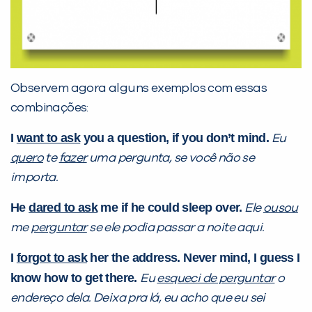
Preencha com seus dados abaixo e
já vamos te colocar em contato
com a
:
Observem agora alguns exemplos com essas
combinações:
I
want to ask
you a question, if you don’t mind.
Eu
quero
te
fazer
uma pergunta, se você não se
importa.
He
dared to ask
me if he could sleep over.
Ele
ousou
Você é aluno inFlux?
me
perguntar
se ele podia passar a noite aqui.
Sim
Não
I
forgot to ask
her the address. Never mind, I guess I
know how to get there.
Eu
esqueci de perguntar
o
endereço dela. Deixa pra lá, eu acho que eu sei