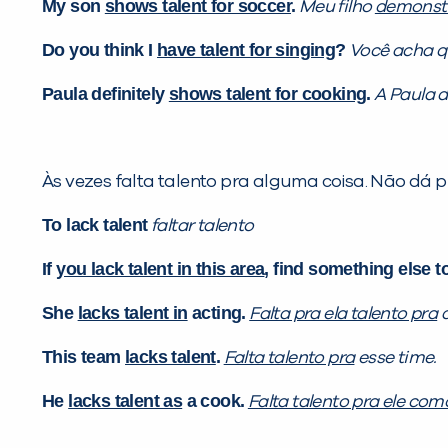
My son
shows talent for soccer
.
Meu filho
demonstr
Do you think I
have talent for singing
?
Você acha q
Paula definitely
shows talent for cooking
.
A Paula 
Às vezes falta talento pra alguma coisa. Não dá p
To lack talent
faltar talento
If
you lack talent in this area
, find something else t
She
lacks talent in
acting.
Falta pra ela talento pra
a
This team
lacks talent
.
Falta talento pra
esse time.
He
lacks talent as
a cook.
Falta talento pra ele com