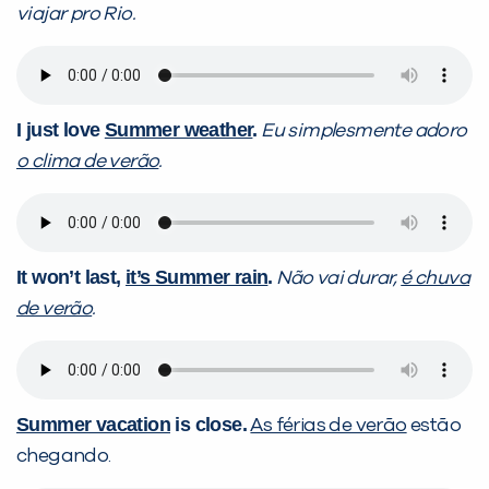
viajar pro Rio.
I just love
Summer weather
.
Eu simplesmente adoro
o clima de verão
.
It won’t last,
it’s Summer rain
.
Não vai durar,
é chuva
de verão
.
Summer vacation
is close.
As férias de verão
estão
chegando.