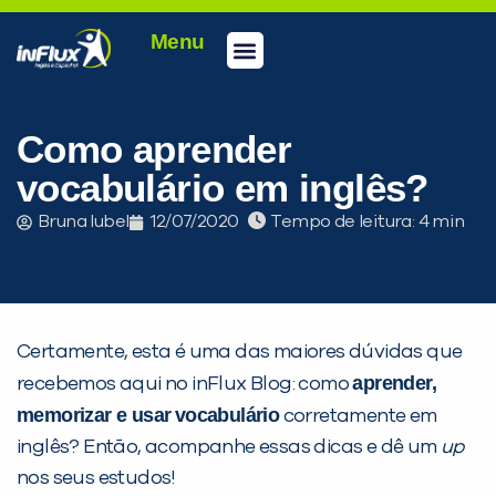
Menu
Conheça a inFlux
Testes e Certificações
Fale Conosco
Portal do aluno
inFlux Climber
Seja um franqueado
Como aprender
vocabulário em inglês?
Bruna Iubel
12/07/2020
Tempo de leitura:
Certamente, esta é uma das maiores dúvidas que
aprender,
recebemos aqui no inFlux Blog: como
memorizar e usar
vocabulário
corretamente em
inglês? Então, acompanhe essas dicas e dê um
up
nos seus estudos!