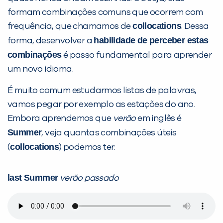
formam combinações comuns que ocorrem com
collocations
frequência, que chamamos de
. Dessa
habilidade de perceber estas
forma, desenvolver a
combinações
é passo fundamental para aprender
um novo idioma.
Preencha com seus dados abaixo e
É muito comum estudarmos listas de palavras,
já vamos te colocar em contato
vamos pegar por exemplo as estações do ano.
com a
:
Embora aprendemos que
verão
em inglês é
Summer
, veja quantas combinações úteis
collocations
(
) podemos ter:
last Summer
verão passado