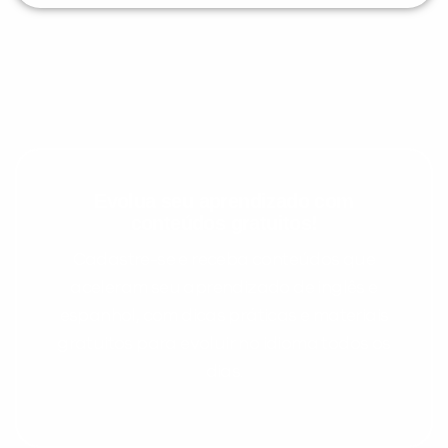
Evolua seu aprendizado com
conteúdos gratuitos!
Cadastre-se e receba conteúdos que
aceleram seu aprendizado de inglês e
espanhol, com dicas práticas e materiais
gratuitos para evoluir no idioma todos os
dias.