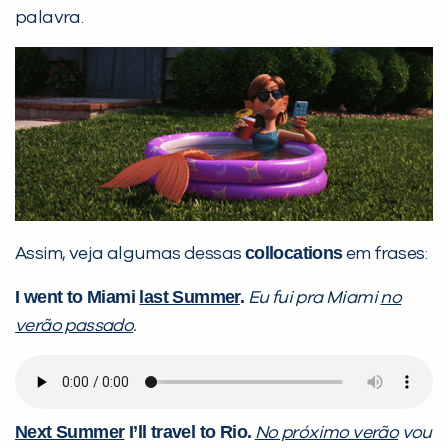
palavra.
collocations
Assim, veja algumas dessas
em frases:
I went to Miami
last Summer
.
Eu fui pra Miami
no
verão passado
.
Next Summer
I’ll travel to Rio.
No próximo verão
vou