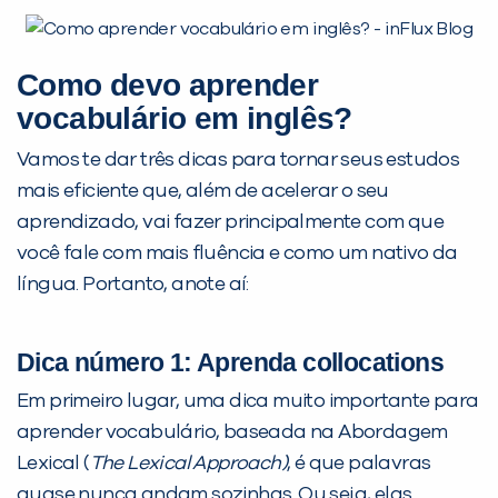
Como devo aprender
vocabulário em inglês?
Vamos te dar três dicas para tornar seus estudos
mais eficiente que, além de acelerar o seu
aprendizado, vai fazer principalmente com que
PEÇA UMA DEMONSTRAÇÃO DE MÉTODO
você fale com mais fluência e como um nativo da
língua. Portanto, anote aí:
Desculpe!
Não encontramos nenhuma unidade
Dica número 1: Aprenda collocations
inFlux nesta cidade ou bairro que
Em primeiro lugar, uma dica muito importante para
você digitou.
aprender vocabulário, baseada na Abordagem
Lexical (
The Lexical Approach)
, é que palavras
quase nunca andam sozinhas. Ou seja, elas