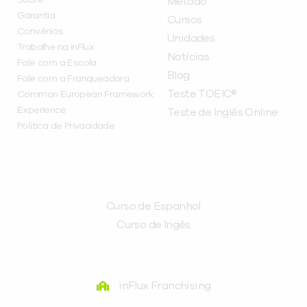
Método
Garantia
Cursos
Convênios
Unidades
Trabalhe na inFlux
Notícias
Fale com a Escola
Blog
Fale com a Franqueadora
Teste TOEIC®
Common European Framework
Experience
Teste de Inglês Online
Política de Privacidade
CURSOS
Curso de Espanhol
Curso de Ingês
FRANQUEADORA
inFlux Franchising