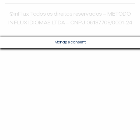
©inFlux Todos os direitos reservados – METODO
INFLUX IDIOMAS LTDA – CNPJ: 06.187.709/0001-24
Manage consent