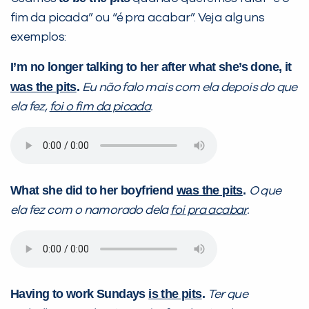
fim da picada” ou “é pra acabar”. Veja alguns
exemplos:
I’m no longer talking to her after what she’s done, it
was the pits
.
Eu não falo mais com ela depois do que
ela fez,
foi o fim da picada
.
What she did to her boyfriend
was
the pits
.
O que
ela fez com o namorado dela
foi pra acabar
.
Having to work Sundays
is
the pits
.
Ter que