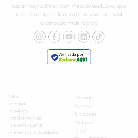
espanhol no Brasil, com método exclusivo que
acelera o aprendizado e leva você ao nível
avançado mais rápido.
Verificada por
INSTITUCIONAL
A INFLUX
Sobre
Método
Garantia
Cursos
Convênios
Unidades
Trabalhe na inFlux
Notícias
Fale com a Escola
Blog
Fale com a Franqueadora