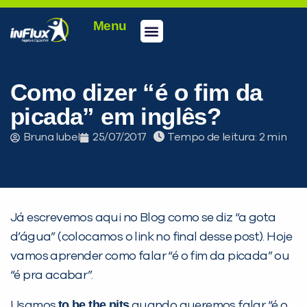
Menu
Conheça a inFlux
Testes e Certificações
Fale Conosco
Portal do aluno
inFlux Climber
Seja um franqueado
Como dizer “é o fim da
picada” em inglês?
Bruna Iubel
25/07/2017
Tempo de leitura:
Já escrevemos aqui no Blog como se diz “a gota
d’água” (colocamos o link no final desse post). Hoje
vamos aprender como falar “é o fim da picada” ou
“é pra acabar”.
to be the pits
Usamos
quando queremos falar “é o