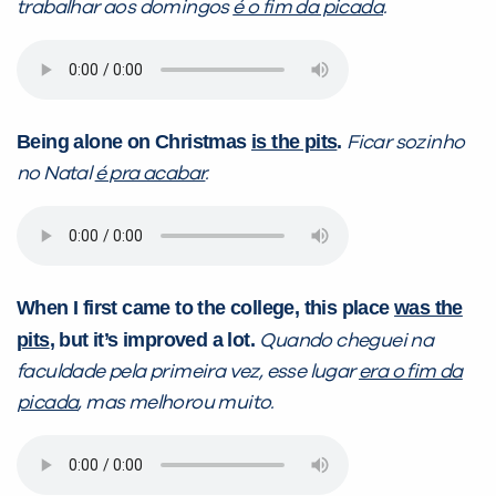
trabalhar aos domingos
é o fim da picada
.
PEÇA UMA DEMONSTRAÇÃO DE MÉTODO
Being alone on Christmas
is the pits
.
Ficar sozinho
Desculpe!
no Natal
é pra acabar
.
Não encontramos nenhuma unidade
inFlux nesta cidade ou bairro que
você digitou.
When I first came to the college
, this place
was the
pits
, but it’s improved
a lot
.
Quando cheguei na
faculdade pela primeira vez, esse lugar
era o fim da
picada
, mas melhorou muito.