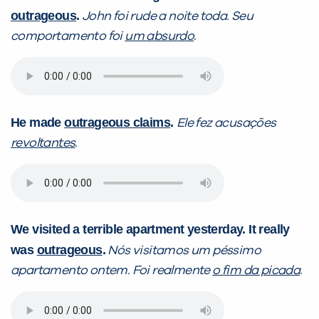
outrageous
.
John foi rude a noite toda. Seu
comportamento foi
um absurdo
.
He made
outrageous claims
.
Ele fez acusações
revoltantes
.
We visited a terrible apartment yesterday. It really
was
outrageous
.
Nós visitamos um péssimo
apartamento ontem. Foi realmente
o fim da picada
.