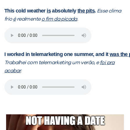
Preencha com seus dados abaixo e
This cold weather
is
absolutely
the pits
.
Esse clima
já vamos te colocar em contato
frio
é
realmente
o fim da picada
.
com a
:
I worked in telemarketing one summer, and it
was the 
Trabalhei com telemarketing um verão, e
foi pra
acabar
.
Você é aluno inFlux?
Sim
Não