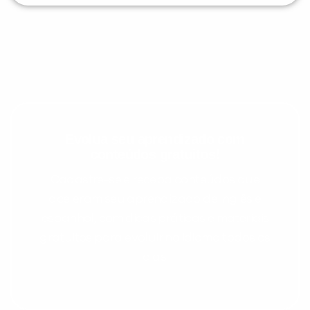
Evolua seu aprendizado com
conteúdos gratuitos!
Cadastre-se e receba conteúdos que
aceleram seu aprendizado de inglês e
espanhol, com dicas práticas e materiais
gratuitos para evoluir no idioma todos os
dias.