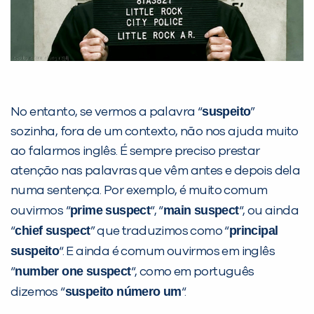
suspeito
No entanto, se vermos a palavra “
”
sozinha, fora de um contexto, não nos ajuda muito
ao falarmos inglês. É sempre preciso prestar
Você é aluno inFlux?
atenção nas palavras que vêm antes e depois dela
Sim
Não
numa sentença. Por exemplo, é muito comum
prime suspect
main suspect
ouvirmos “
“, “
“, ou ainda
chief suspect
principal
“
” que traduzimos como “
suspeito
“. E ainda é comum ouvirmos em inglês
number one suspect
“
“, como em português
VOLTAR
suspeito número um
dizemos “
“.