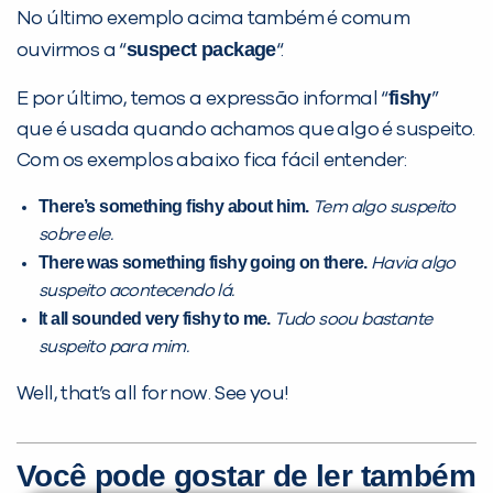
No último exemplo acima também é comum
suspect package
ouvirmos a “
“.
fishy
E por último, temos a expressão informal “
”
que é usada quando achamos que algo é suspeito.
Com os exemplos abaixo fica fácil entender:
There’s something fishy about him.
Tem algo suspeito
sobre ele.
There was something fishy going on there.
Havia algo
suspeito acontecendo lá.
It all sounded very fishy to me.
Tudo soou bastante
suspeito para mim.
Well, that’s all for now. See you!
Você pode gostar de ler também