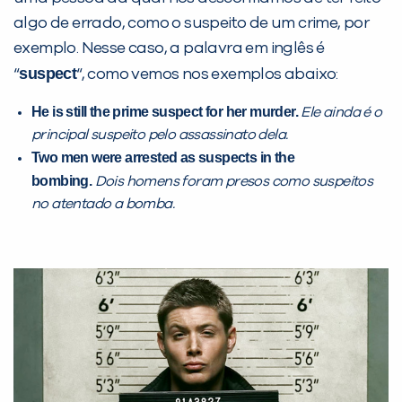
algo de errado, como o suspeito de um crime, por
Desculpe!
exemplo. Nesse caso, a palavra em inglês é
Não encontramos nenhuma unidade
suspect
“
“, como vemos nos exemplos abaixo:
inFlux nesta cidade ou bairro que
He is still the prime suspect for her murder.
Ele ainda é o
você digitou.
principal suspeito pelo assassinato dela.
Two men were arrested as suspects in the
bombing.
Dois homens foram presos como suspeitos
no atentado a bomba.
Preencha com seus dados abaixo e
já vamos te colocar em contato
com a
: