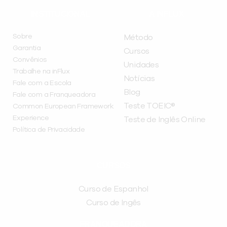
INSTITUCIONAL
A INFLUX
Sobre
Método
Garantia
Cursos
Convênios
Unidades
Trabalhe na inFlux
Notícias
Fale com a Escola
Blog
Fale com a Franqueadora
Teste TOEIC®
Common European Framework
Experience
Teste de Inglês Online
Política de Privacidade
CURSOS
Curso de Espanhol
Curso de Ingês
FRANQUEADORA