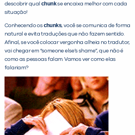
chunk
descobrir qual
se encaixa melhor com cada
situação!
chunks
Conhecendo os
, você se comunica de forma
natural e evita traduções que não fazem sentido.
Afinal, se você colocar vergonha alheia no tradutor,
vai chegar em “someone else’s shame”, que não é
como as pessoas falam. Vamos ver como elas
falariam?
PEÇA UMA DEMONSTRAÇÃO DE MÉTODO
Desculpe!
Não encontramos nenhuma unidade
inFlux nesta cidade ou bairro que
você digitou.