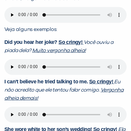
Veja alguns exemplos:
Did you hear her joke?
So cringy!
Você ouviu a
piada dela?
Muito vergonha alheia!
I can’t believe he tried talking to me.
So cringy!
Eu
não acredito que ele tentou falar comigo.
Vergonha
alheia demais!
She wore white to her son’s wedding!
So cringy!
Ela