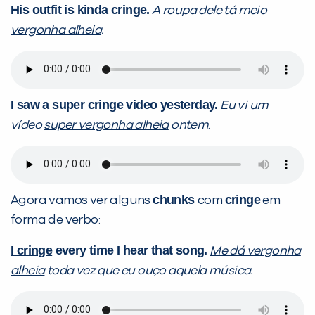
His outfit is
kinda cringe
.
A roupa dele tá
meio
vergonha alheia
.
I saw a
super cringe
video yesterday.
Eu vi um
vídeo
super vergonha alheia
ontem
.
chunks
cringe
Agora vamos ver alguns
com
em
forma de verbo:
I cringe
every time I hear that song.
Me dá vergonha
alheia
toda vez que eu ouço aquela música.