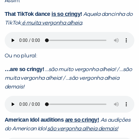
Assim:
That TikTok dance
is
so cringy
!
Aquela dancinha do
TikTok
é
muita vergonha alheia
.
Ou no plural:
…are so cringy!
…são muito vergonha alheia! / …são
muita vergonha alheia! / …são vergonha alheia
demais!
American Idol auditions
are so cringy!
As audições
do American Idol
são vergonha alheia demais!