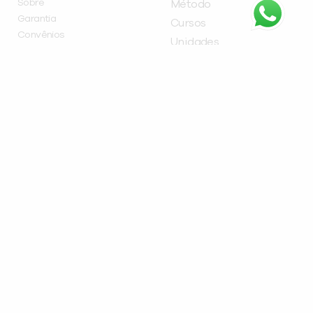
Sobre
Método
Garantia
Cursos
Convênios
Unidades
Trabalhe na inFlux
Notícias
Fale com a Escola
Blog
Fale com a Franqueadora
Teste TOEIC®
Common European Framework
Experience
Teste de Inglês Online
Política de Privacidade
CURSOS
Curso de Espanhol
Curso de Ingês
FRANQUEADORA
inFlux Franchising