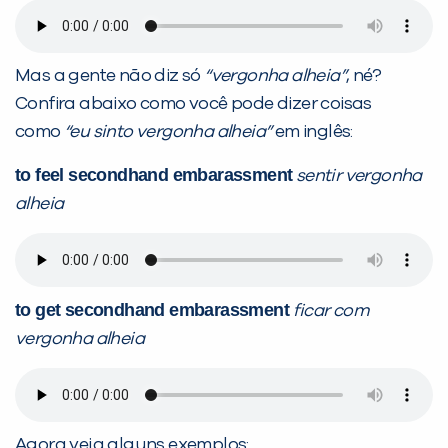
Você é aluno inFlux?
Sim
Não
Mas a gente não diz só
“vergonha alheia”
, né?
Confira abaixo como você pode dizer coisas
como
“eu sinto vergonha alheia”
em inglês:
to feel secondhand embarassment
sentir vergonha
alheia
VOLTAR
to get secondhand embarassment
ficar com
vergonha alheia
Agora veja alguns exemplos: