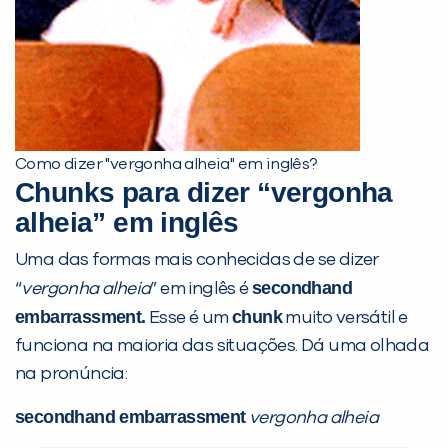
Como dizer "vergonha alheia" em inglês?
Chunks para dizer “vergonha
Preencha com seus dados abaixo e
alheia” em inglês
já vamos te colocar em contato
Uma das formas mais conhecidas de se dizer
com a
:
secondhand
“
vergonha alheia
” em inglês é
embarrassment.
chunk
Esse é um
muito versátil e
funciona na maioria das situações. Dá uma olhada
na pronúncia:
secondhand embarrassment
vergonha alheia