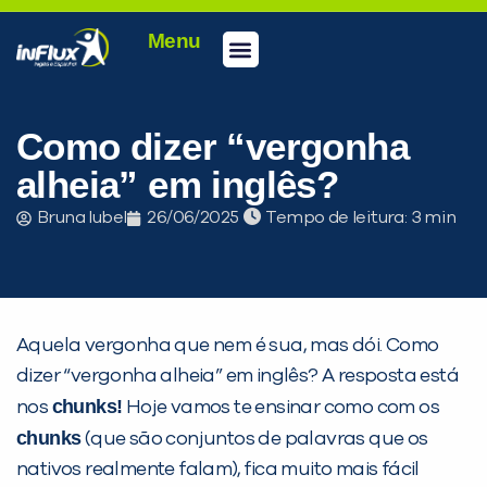
Menu
Conheça a inFlux
Testes e Certificações
Fale Conosco
Portal do aluno
inFlux Climber
Seja um franqueado
Como dizer “vergonha
alheia” em inglês?
Bruna Iubel
26/06/2025
Tempo de leitura:
Aquela vergonha que nem é sua, mas dói. Como
dizer “vergonha alheia” em inglês? A resposta está
chunks!
nos
Hoje vamos te ensinar como com os
chunks
(que são conjuntos de palavras que os
nativos realmente falam), fica muito mais fácil