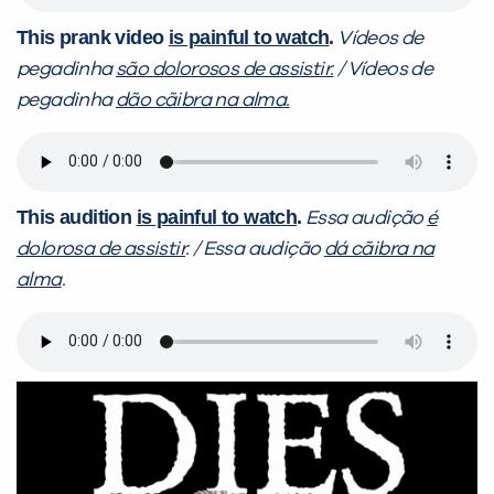
This prank video
is painful to watch
.
Vídeos de
pegadinha
são dolorosos de assistir.
/ Vídeos de
pegadinha
dão cãibra na alma.
This audition
is painful to watch
.
Essa audição
é
dolorosa de assistir
. / Essa audição
dá cãibra na
alma
.