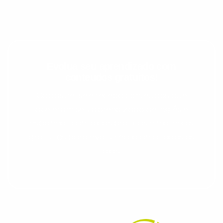
Evolua seu aprendizado com
conteúdos gratuitos!
Cadastre-se e receba conteúdos que
aceleram seu aprendizado de inglês e
espanhol, com dicas práticas e materiais
gratuitos para evoluir no idioma todos os
dias.