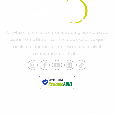
A inFlux é referência em curso de inglês e curso de
espanhol no Brasil, com método exclusivo que
acelera o aprendizado e leva você ao nível
avançado mais rápido.
Verificada por
INSTITUCIONAL
A INFLUX