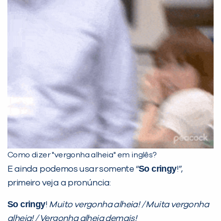
Como dizer "vergonha alheia" em inglês?
So cringy
E ainda podemos usar somente “
!”,
primeiro veja a pronúncia:
So cringy
!
Muito vergonha alheia! / Muita vergonha
alheia! / Vergonha alheia demais!