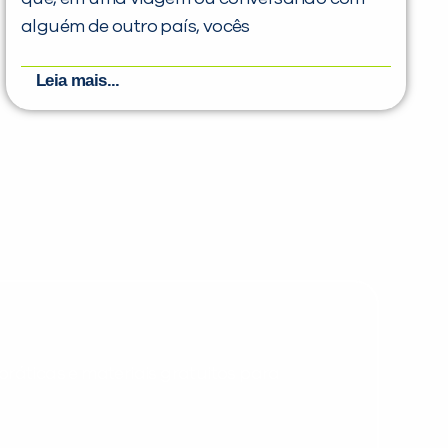
alguém de outro país, vocês
Leia mais...
PEÇA UMA DEMONSTRAÇÃO DE MÉTODO
Desculpe!
Não encontramos nenhuma unidade
inFlux nesta cidade ou bairro que
você digitou.
ráticas e materiais gratuitos para