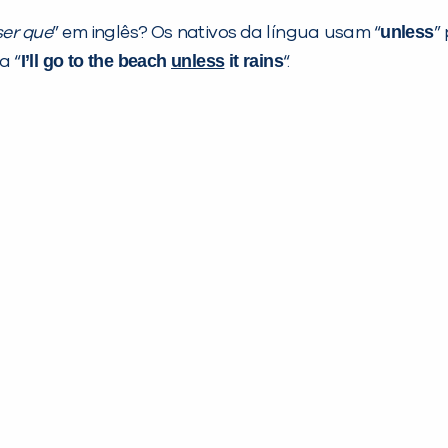
unless
ser que
” em inglês? Os nativos da língua usam “
”
I’ll go to the beach
unless
it rains
a “
“.