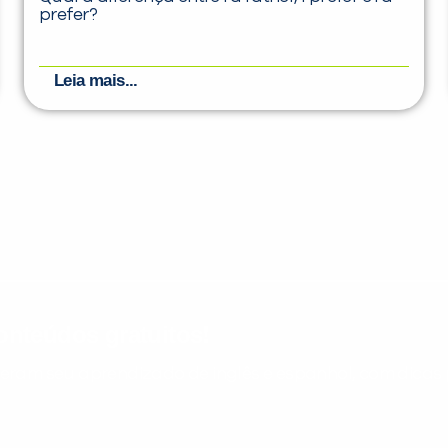
prefer?
Leia mais...
nteúdos gratuitos!
ram seu aprendizado de inglês e espanhol, com dicas p