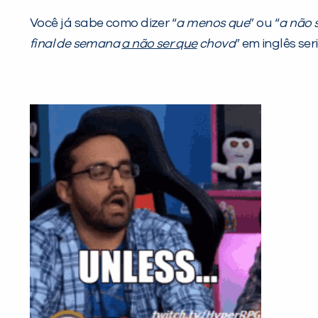
Você já sabe como dizer “
a menos que
” ou “
a não 
final de semana
a não ser que
chova
” em inglês seri