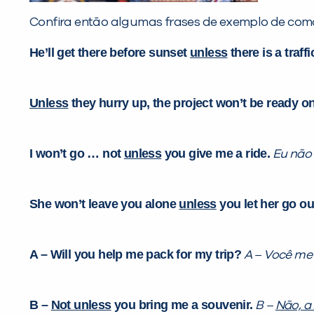
Confira então algumas frases de exemplo de como 
He’ll get there before sunset
unless
there is a traffi
Unless
they hurry up, the project won’t be ready on
I won’t go … not
unless
you give me a ride.
Eu não
She won’t leave you alone
unless
you let her go ou
A – Will you help me pack for my trip?
A – Você me
B –
Not unless
you bring me a souvenir.
B –
Não, a