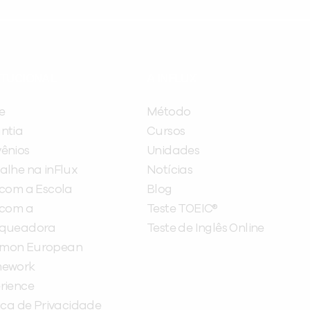
ITUCIONAL
A INFLUX
e
Método
ntia
Cursos
ênios
Unidades
alhe na inFlux
Notícias
 com a Escola
Blog
 com a
Teste TOEIC®
nqueadora
Teste de Inglês Online
mon European
mework
rience
tica de Privacidade