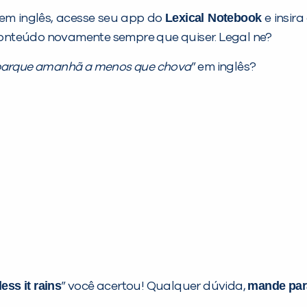
Lexical Notebook
em inglês, acesse seu app do
e insira
 conteúdo novamente sempre que quiser. Legal ne?
 parque amanhã a menos que chova
” em inglês?
ess it rains
mande para
” você acertou! Qualquer dúvida,