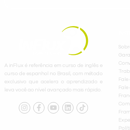
INST
Sobr
Gara
Conv
A inFlux é referência em curso de inglês e
Trab
curso de espanhol no Brasil, com método
Fale
exclusivo que acelera o aprendizado e
Fale
leva você ao nível avançado mais rápido.
Fra
Com
Fra
Expe
Polí