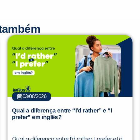
r também
03/08/2026
Qual a diferença entre “I’d rather” e “I
prefer” em inglês?
Qual a diferença entre I’d rather, I prefer e I’d