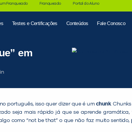
 um Franqueado
Franqueado
Portal do Aluno
es
Testes e Certificações
Conteúdos
Fale Conosco
que” em
chunk
o português, isso quer dizer que é um
. Chunk
ado seja mais rápido já que se aprende gramática, 
lgo como “not be that” o que não faz muito sentido,