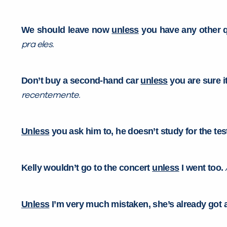
We should leave now
unless
you have any other q
pra eles.
Don’t buy a second-hand car
unless
you are sure i
recentemente.
Unless
you ask him to, he doesn’t study for the tes
Kelly wouldn’t go to the concert
unless
I went too.
Unless
I’m very much mistaken, she’s already got a