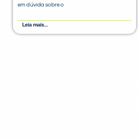
em dúvida sobre o
Leia mais...
Evolua seu aprendizado com co
Cadastre-se e receba conteúdos que acele
evoluir no idioma todos os dias.