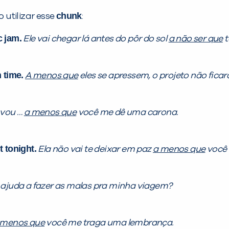
chunk
utilizar esse
:
c jam.
Ele vai chegar lá antes do pôr do sol
a não ser que
t
 time.
A menos que
eles se apressem, o projeto não ficar
 vou …
a menos que
você me dê uma carona.
t tonight.
Ela não vai te deixar em paz
a menos que
você a
 ajuda a fazer as malas pra minha viagem?
 menos que
você me traga uma lembrança.