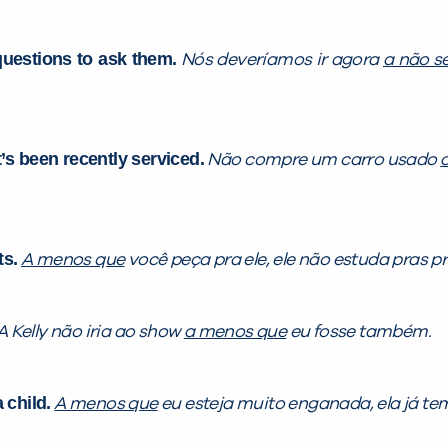
uestions to ask them.
Nós deveríamos ir agora
a não s
t’s been recently serviced.
Não compre um carro usado
ts.
A menos que
você peça pra ele, ele não estuda pras p
A Kelly não iria ao show
a menos que
eu fosse também.
 child.
A menos que
eu esteja muito enganada, ela já tem