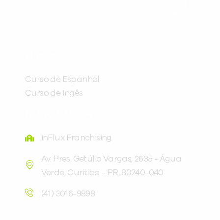
Preencha com seus dados abaixo e
já vamos te colocar em contato
CURSOS
com a
:
Curso de Espanhol
Curso de Ingês
FRANQUEADORA
inFlux Franchising
Av. Pres. Getúlio Vargas, 2635 - Água
Verde, Curitiba - PR, 80240-040
Você é aluno inFlux?
Sim
Não
(41) 3016-9898