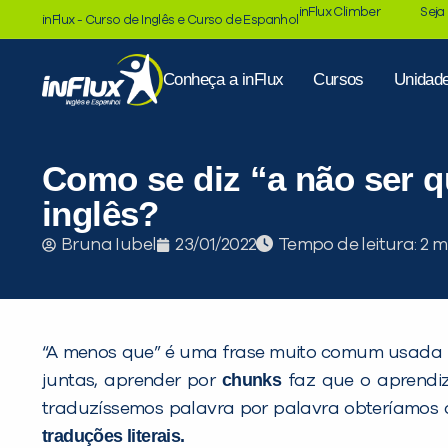
inFlux Climber
Seja
inFlux - Curso de Inglês e Curso de Espanhol
Conheça a inFlux
Cursos
Unidad
Como se diz “a não ser 
inglês?
Tempo de leitura:
Bruna Iubel
23/01/2022
“A menos que” é uma frase muito comum usada n
chunks
juntas, aprender por
faz que o aprendiz
traduzíssemos palavra por palavra obteríamos a
traduções literais.