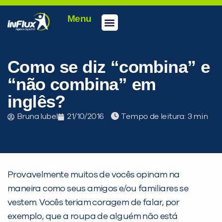
Menu
Conheça a inFlux
Testes e Certificações
Fale Conosco
Portal do aluno
inFlux Climber
Seja um franqueado
Como se diz “combina” e
“não combina” em
inglês?
Bruna Iubel
21/10/2016
Tempo de leitura:
Provavelmente muitos de vocês opinam na
maneira como seus amigos e/ou familiares se
vestem. Vocês teriam coragem de falar, por
exemplo, que a roupa de alguém não está