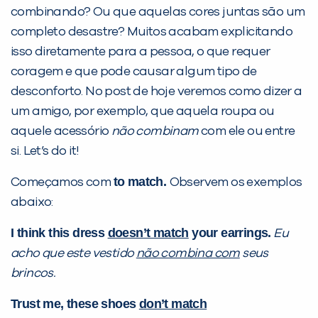
combinando? Ou que aquelas cores juntas são um
completo desastre? Muitos acabam explicitando
isso diretamente para a pessoa, o que requer
coragem e que pode causar algum tipo de
PEÇA UMA DEMONSTRAÇÃO DE MÉTODO
desconforto. No post de hoje veremos como dizer a
um amigo, por exemplo, que aquela roupa ou
Desculpe!
aquele acessório
não combinam
com ele ou entre
Não encontramos nenhuma unidade
si. Let’s do it!
inFlux nesta cidade ou bairro que
to match.
Começamos com
Observem os exemplos
você digitou.
abaixo:
I think this dress
doesn’t match
your earrings.
Eu
acho que este vestido
não combina com
seus
brincos.
Trust me, these shoes
don’t match