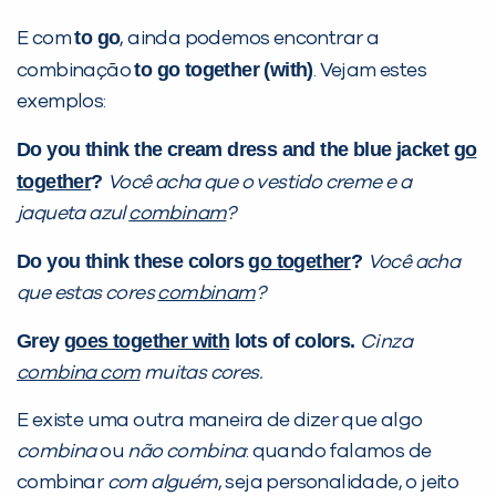
to go
E com
, ainda podemos encontrar a
to go together (with)
combinação
. Vejam estes
exemplos:
Do you think the cream dress and the blue jacket
go
together
?
Você acha que o vestido creme e a
jaqueta azul
combinam
?
Do you think these colors
go together
?
Você acha
que estas cores
combinam
?
Grey
goes together with
lots of colors.
Cinza
combina com
muitas cores.
E existe uma outra maneira de dizer que algo
combina
ou
não combina
: quando falamos de
combinar
com alguém
, seja personalidade, o jeito