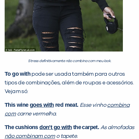
Stress definitivamente não combina com meu look.
To go with
pode ser usada também para outros
tipos de combinações, além de roupas e acessórios.
Vejam só:
This wine
goes with
red meat.
Esse vinho
combina
com
carne vermelha.
The
cushions
don’t go with
the
carpet.
As almofadas
não combinam com
o tapete.