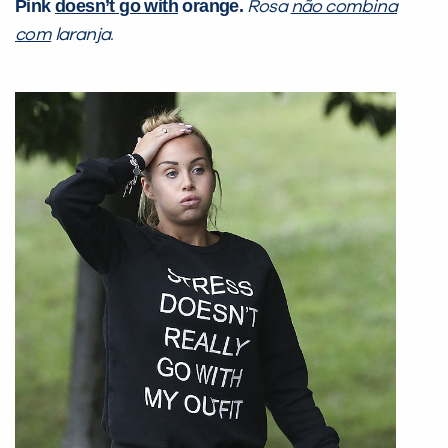
Pink
doesn’t go with
orange.
Rosa
não combina
com
laranja.