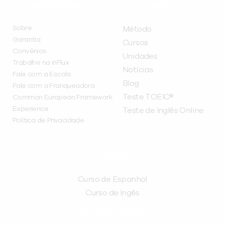
INSTITUCIONAL
A INFLUX
Sobre
Método
Garantia
Cursos
Convênios
Unidades
Trabalhe na inFlux
Notícias
Fale com a Escola
Blog
Fale com a Franqueadora
Teste TOEIC®
Common European Framework
Experience
Teste de Inglês Online
Política de Privacidade
CURSOS
Curso de Espanhol
Curso de Ingês
FRANQUEADORA