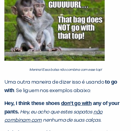
Menina! Essa bolsa não combina com esse top!
to go
Uma outra maneira de dizer isso é usando
with
. Se liguem nos exemplos abaixo:
Hey, I think these shoes
don’t go with
any of your
pants.
Hey, eu acho que estes sapatos
não
combinam com
nenhuma de suas calças.