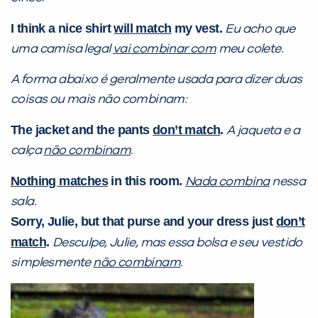
I think a nice shirt
will match
my vest.
Eu acho que
uma camisa legal
vai combinar com
meu colete.
A forma abaixo é geralmente usada para dizer duas
coisas ou mais
não combinam:
The jacket and the pants
don’t match
.
A jaqueta e a
calça
não combinam
.
Nothing matches
in this room.
Nada combina
nessa
sala.
Sorry, Julie, but that purse and your dress just
don’t
match
.
Desculpe, Julie, mas essa bolsa e seu vestido
simplesmente
não combinam
.