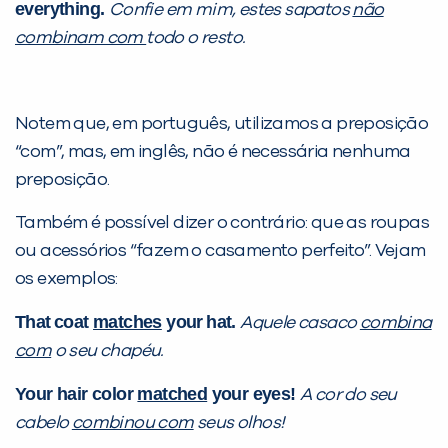
everything.
Confie em mim, estes sapatos
não
combinam com
todo o resto.
Preencha com seus dados abaixo e
já vamos te colocar em contato
com a
:
Notem que, em português, utilizamos a preposição
“com”, mas, em inglês, não é necessária nenhuma
preposição.
Também é possível dizer o contrário: que as roupas
ou acessórios “fazem o casamento perfeito”. Vejam
os exemplos:
That
coat
matches
your
hat.
Aquele casaco
combina
com
o seu chapéu.
Você é aluno inFlux?
Sim
Não
Your hair color
matched
your eyes!
A cor do seu
cabelo
combinou com
seus olhos!