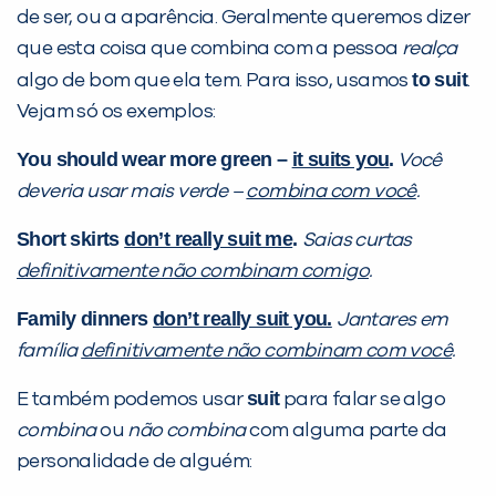
de ser, ou a aparência. Geralmente queremos dizer
que esta coisa que combina com a pessoa
realça
to suit
algo de bom que ela tem. Para isso, usamos
.
Vejam só os exemplos:
You should wear more green –
it suits you
.
Você
deveria usar mais verde –
combina com você
.
Short skirts
don’t really suit me
.
Saias curtas
definitivamente não combinam comigo
.
Family dinners
don’t really suit you.
Jantares em
família
definitivamente não combinam com você
.
suit
E também podemos usar
para falar se algo
combina
ou
não combina
com alguma parte da
personalidade de alguém: