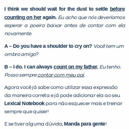
I think we should
wait for the dust to settle
before
counting on her
again.
Eu acho que nós deveríamos
esperar a poeira baixar antes de contar com ela
novamente.
A – Do you have
a shoulder to cry on
?
Você tem um
ombro amigo?
B – I do. I can always
count on my father
.
Eu tenho.
Posso sempre
contar com meu pai
.
Agora você já sabe como utilizar essa expressão
da maneira correta e já pode adicionar ela ao seu
Lexical Notebook
para não esquecer mais e treinar
sempre que quiser!
Manda para gente
E se tiver alguma dúvida,
!