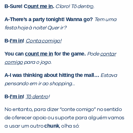
já vamos te colocar em contato
B-Sure!
C
ount me in
.
Claro! Tô dentr
o
.
com a
:
A-There’s a party tonight! Wanna go?
Tem uma
festa hoje à noite! Quer ir?
B-
I’m in
!
Conta comigo!
You can
count me in
for the game.
Pode
contar
comigo
para o jogo.
A-I was thinking about hitting the mall…
Estava
Você é aluno inFlux?
pensando em ir ao shopping…
Sim
Não
B-
I’m in
!
Tô dentro
!
No entanto, para dizer “conte comigo” no sentido
de oferecer apoio ou suporte para alguém vamos
chunk
a usar um outro
, olha só: