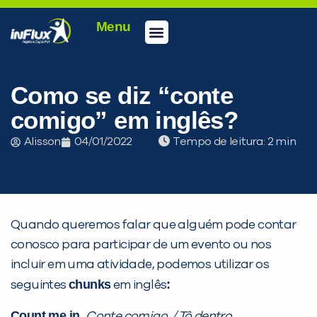
Menu
Conheça a inFlux
Testes e Certificações
Fale Conosco
Portal do aluno
inFlux Climber
Seja um franqueado
Como se diz “conte
comigo” em inglês?
Alisson
04/01/2022
Tempo de leitura:
Quando queremos falar que alguém pode contar
conosco para participar de um evento ou nos
incluir em uma atividade, podemos utilizar os
chunks
:
seguintes
em inglês
Count me in.
Conte comigo. / Tô dentro.