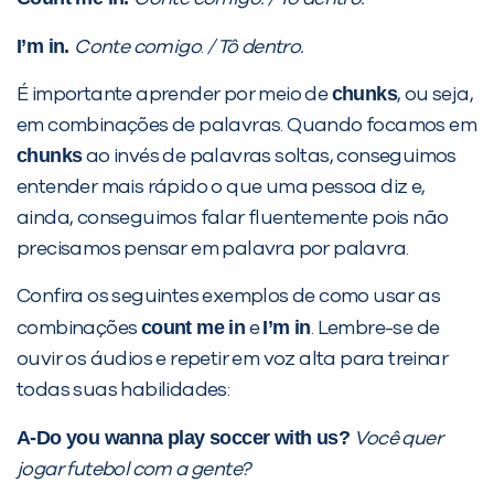
PEÇA UMA DEMONSTRAÇÃO DE MÉTODO
I’m in.
Conte comigo
.
/ Tô dentro.
chunks
É importante aprender por meio de
, ou seja,
Desculpe!
em combinações de palavras. Quando focamos em
Não encontramos nenhuma unidade
chunks
ao invés de palavras soltas, conseguimos
inFlux nesta cidade ou bairro que
entender mais rápido o que uma pessoa diz e,
você digitou.
ainda, conseguimos falar fluentemente pois não
precisamos pensar em palavra por palavra.
Confira os seguintes exemplos de como usar as
count me in
I’m in
combinações
e
. Lembre-se de
ouvir os áudios e repetir em voz alta para treinar
todas suas habilidades:
A-Do you wanna play soccer with us?
Você quer
jogar futebol com a gente?
Preencha com seus dados abaixo e