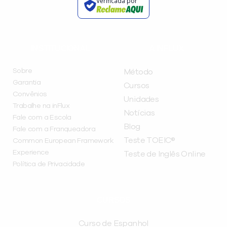
Verificada por
INSTITUCIONAL
A INFLUX
Sobre
Método
Garantia
Cursos
Convênios
Unidades
Trabalhe na inFlux
Notícias
Fale com a Escola
Blog
Fale com a Franqueadora
Teste TOEIC®
Common European Framework
Experience
Teste de Inglês Online
Política de Privacidade
CURSOS
Curso de Espanhol