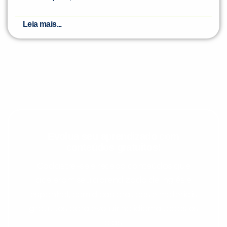
Leia mais...
Evolua seu aprendizado com
conteúdos gratuitos!
Cadastre-se e receba conteúdos que
aceleram seu aprendizado de inglês e
espanhol, com dicas práticas e materiais
gratuitos para evoluir no idioma todos os
dias.