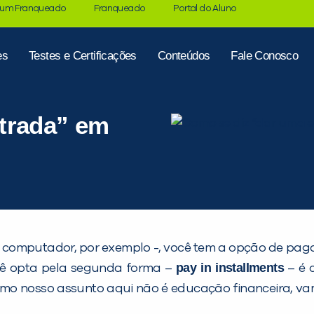
 um Franqueado
Franqueado
Portal do Aluno
es
Testes e Certificações
Conteúdos
Fale Conosco
trada” em
omputador, por exemplo -, você tem a opção de pagar
pay in installments
cê opta pela segunda forma –
– é 
omo nosso assunto aqui não é educação financeira, vam