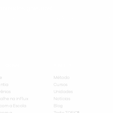
nteúdos gratuitos!
ram seu aprendizado de inglês e espanhol, com dicas p
ITUCIONAL
A INFLUX
e
Método
ntia
Cursos
ênios
Unidades
alhe na inFlux
Notícias
 com a Escola
Blog
 com a
Teste TOEIC®