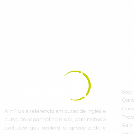
Evolua seu aprendizado com co
Cadastre-se e receba conteúdos que acele
evoluir no idioma todos os dias.
INST
Sobr
Gara
Conv
A inFlux é referência em curso de inglês e
Trab
curso de espanhol no Brasil, com método
Fale
exclusivo que acelera o aprendizado e
Fale