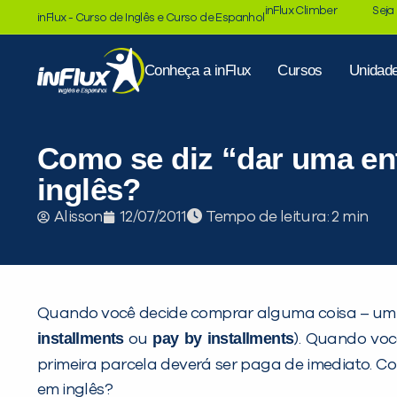
inFlux Climber
Seja
inFlux - Curso de Inglês e Curso de Espanhol
Conheça a inFlux
Cursos
Unidad
Como se diz “dar uma en
inglês?
Tempo de leitura:
Alisson
12/07/2011
Quando você decide comprar alguma coisa – um c
installments
pay by installments
ou
). Quando vo
primeira parcela deverá ser paga de imediato. C
em inglês?