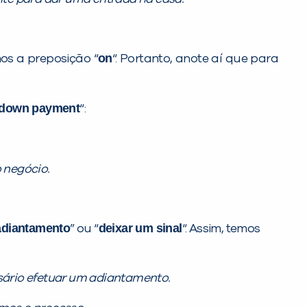
on
os a preposição “
“. Portanto, anote aí que para
 down payment
“:
 negócio.
adiantamento
deixar um sinal
” ou “
“. Assim, temos
sário efetuar um adiantamento.