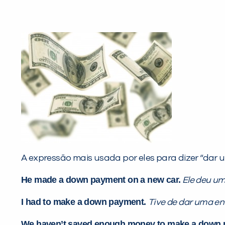
A expressão mais usada por eles para dizer “dar 
He made a down payment on a new car.
Ele deu um
I had to make a down payment.
Tive de dar uma en
We haven’t saved enough money to make a down 