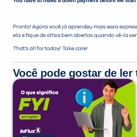
You have to make a down payment before we start
Pronto! Agora você já aprendeu mais essa express
ela e fique de olhos bem abertos quando vê-la se
That’s all for today! Take care!
Você pode gostar de le