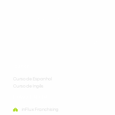
ráticas e materiais gratuitos para
Preencha com seus dados abaixo e
CURSOS
já vamos te colocar em contato
com a
:
Curso de Espanhol
Curso de Ingês
FRANQUEADORA
inFlux Franchising