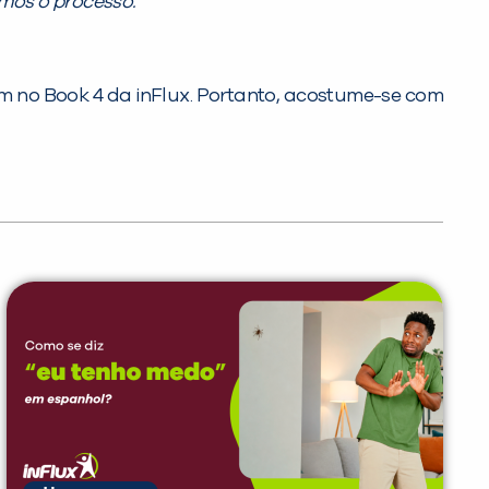
rmos o processo.
ém no Book 4 da inFlux. Portanto, acostume-se com