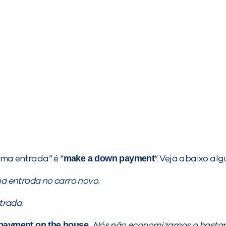
make a down payment
uma entrada” é “
“. Veja abaixo al
a entrada no carro novo.
trada.
payment on the house.
Nós não economizamos o bastant