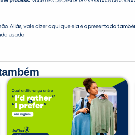
 the process.
Você tem de deixar um sinal ante de inicia
ão. Aliás, vale dizer aqui que ela é apresentada tamb
ndo usada.
r também