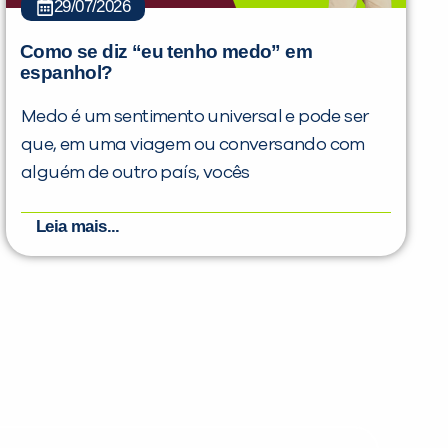
29/07/2026
Como se diz “eu tenho medo” em
espanhol?
Medo é um sentimento universal e pode ser
que, em uma viagem ou conversando com
alguém de outro país, vocês
Leia mais...
PEÇA UMA DEMONSTRAÇÃO DE MÉTODO
Desculpe!
Não encontramos nenhuma unidade
inFlux nesta cidade ou bairro que
você digitou.