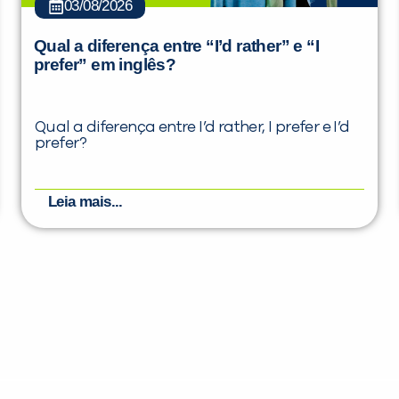
03/08/2026
Qual a diferença entre “I’d rather” e “I
prefer” em inglês?
Qual a diferença entre I’d rather, I prefer e I’d
prefer?
Leia mais...