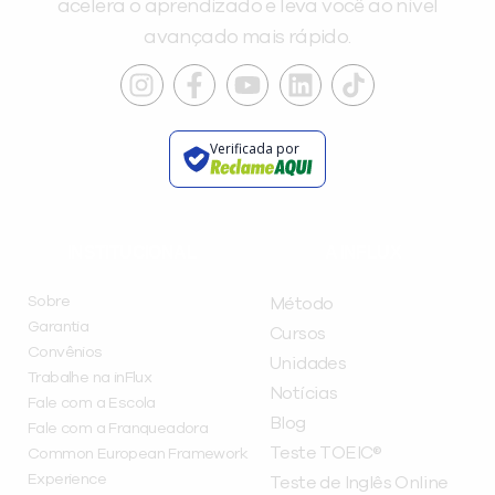
acelera o aprendizado e leva você ao nível
avançado mais rápido.
Verificada por
INSTITUCIONAL
A INFLUX
Sobre
Método
Garantia
Cursos
Convênios
Unidades
Trabalhe na inFlux
Notícias
Fale com a Escola
Blog
Fale com a Franqueadora
Teste TOEIC®
Common European Framework
Experience
Teste de Inglês Online