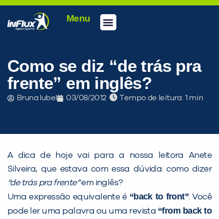
Menu
Conheça a inFlux
Testes e Certificações
Fale Conosco
Portal do aluno
inFlux Climber
Seja um franqueado
Como se diz “de trás pra
frente” em inglês?
Bruna Iubel
03/08/2012
Tempo de leitura:
A dica de hoje vai para a nossa leitora Anete
Silveira, que estava com essa dúvida: como dizer
“de trás pra frente”
em inglês?
“back to front”
Uma expressão equivalente é
. Você
PEÇA UMA DEMONSTRAÇÃO DE MÉTODO
“from back to
pode ler uma palavra ou uma revista