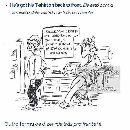
He’s got his T-shirt on back to front.
Ele está com a
camiseta dele vestida de trás pra frente.
Você é aluno inFlux?
Sim
Não
VOLTAR
Outra forma de dizer
“de trás pra frente”
é