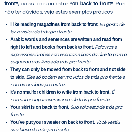
front”
“on back to front”
, ou sua roupa estar
. Para
Desculpe!
não ter dúvidas, veja estes exemplos práticos:
Não encontramos nenhuma unidade
I like reading magazines from back to front.
Eu gosto de
inFlux nesta cidade ou bairro que
ler revistas de trás pra frente.
você digitou.
Arabic words and sentences are written and read from
right to left and books from back to front.
Palavras e
expressões árabes são escritas e lidas da direita para a
esquerda e os livros de trás pra frente.
They can only be moved from back to front and not side
to side.
Eles só podem ser movidos de trás pra frente e
não de um lado pro outro.
It’s normal for children to write from back to front.
É
normal crianças escreverem de trás pra frente.
Your skirt is on back to front.
Sua saia está de trás pra
Preencha com seus dados abaixo e
frente.
já vamos te colocar em contato
You’ve put your sweater on back to front.
Você vestiu
com a
:
sua blusa de trás pra frente.