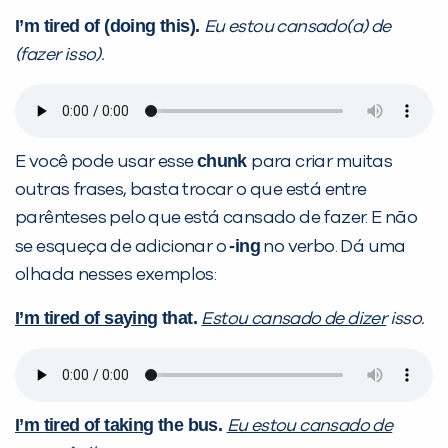
I’m tired of (doing this).
Eu estou cansado(a) de
(fazer isso).
chunk
E você pode usar esse
para criar muitas
outras frases, basta trocar o que está entre
parênteses pelo que está cansado de fazer. E não
-ing
se esqueça de adicionar o
no verbo. Dá uma
olhada nesses exemplos:
I’m
t
ired of saying
that.
Estou
ca
nsado de dizer
isso.
I’m
t
ired of taking
the bus.
Eu estou cansado de