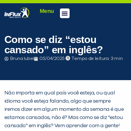
Menu
Conheça a inFlux
Testes e Certificações
Fale Conosco
Portal do aluno
inFlux Climber
Seja um franqueado
Como se diz “estou
cansado” em inglês?
Bruna Iubel
05/04/2025
Tempo de leitura:
Não importa em qual país você esteja, ou qual
idioma você esteja falando, algo que sempre
iremos dizer em algum momento da semana é que
estamos cansados, não é? Mas como se diz “estou
cansado” em inglês? Vem aprender com a gente!