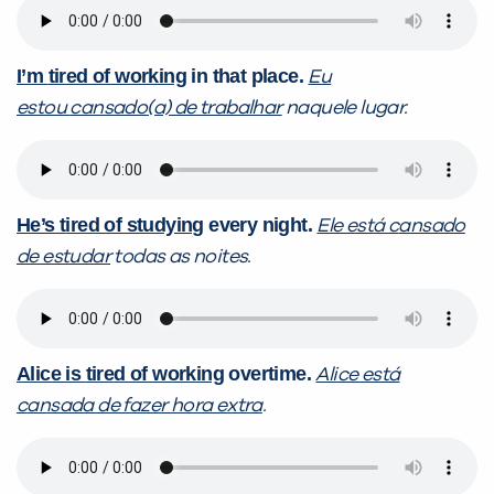
I’m
t
ired of working
in that place.
Eu
estou
cansado(a) de trabalhar
naquele lugar.
He’s
t
ired of studying
every night.
Ele está
c
ansado
de estudar
todas as noites.
Alice is
tire
d of working
overtime.
Alice está
c
ansada de fazer hora extra
.