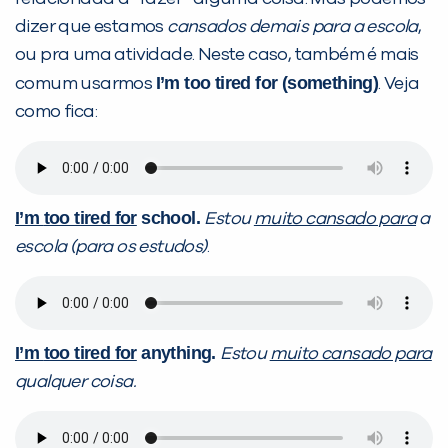
dizer que estamos
cansados demais para a escola
,
ou pra uma atividade. Neste caso, também é mais
I’m too tired for (something)
comum usarmos
. Veja
como fica:
I’m
t
oo tired for
school.
Estou
muito cansado para
a
escola (para os estudos)
.
I’m
t
oo tired for
anything.
Estou
muito cansado para
qualquer coisa.