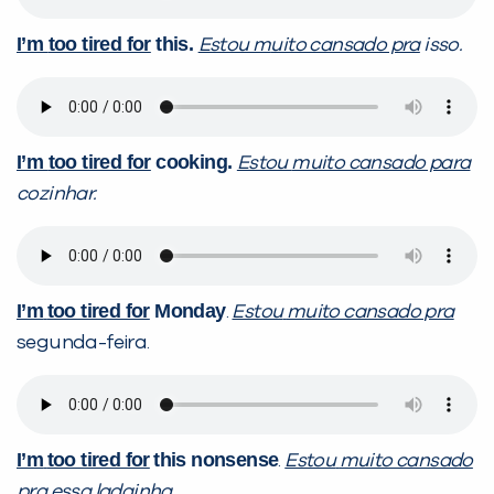
I’m
too tired for
this.
Estou
m
uito cansado pra
isso.
I’m
t
oo tired for
cooking.
Estou
muito cansado para
cozinhar.
I’m
t
oo tired for
Monday
.
Estou
m
uito cansado pra
segunda-feira.
I’m
t
oo tired for
this nonsense
.
Estou
m
uito cansado
pra
essa ladainha
.