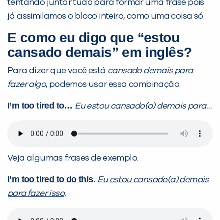
tentando juntar tudo para formar uma frase pois
já assimilamos o bloco inteiro, como uma coisa só.
E como eu digo que “estou
cansado demais” em inglês?
Para dizer que você está
cansado demais para
VOLTAR
fazer algo
, podemos usar essa combinação:
I’m too tired to…
Eu estou cansado(a) demais para…
Veja algumas frases de exemplo:
I’m too tired to do this
.
Eu estou cansado(a) demais
para fazer isso
.