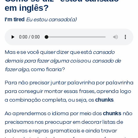
em inglês?
I’m tired
Eu estou cansado(a)
Preencha com seus dados abaixo e
já vamos te colocar em contato
Mas e se você quiser dizer que está
cansado
com a
:
demais para fazer alguma coisa
ou
cansado de
fazer algo
, como ficaria?
Para não precisar juntar palavrinha por palavrinha
para conseguir montar essas frases, aprenda logo
chunks
a combinação completa, ou seja, os
.
chunks
Ao aprendermos o idioma por meio dos
não
precisamos nos preocupar em decorar listas de
Você é aluno inFlux?
palavras e regras gramaticais e ainda travar
Sim
Não