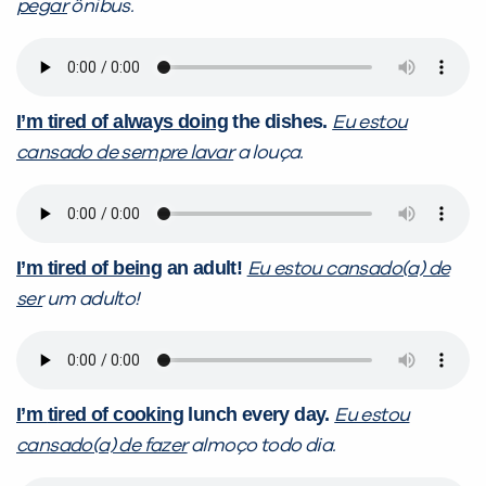
pegar
ônibus.
I’m tired of always doing
the dishes.
Eu estou
cansado de sempre lavar
a louça.
I’m tired of being
an adult!
Eu estou cansado(a) de
ser
um adulto!
I’m
ti
red of cooking
lunch every day.
Eu estou
can
sado(a) de fazer
almoço todo dia.