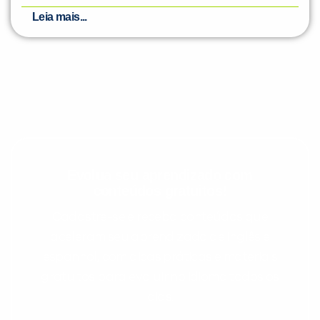
Leia mais...
Evolua seu aprendizado com
conteúdos gratuitos!
Cadastre-se e receba conteúdos que
aceleram seu aprendizado de inglês e
espanhol, com dicas práticas e materiais
gratuitos para evoluir no idioma todos os
dias.