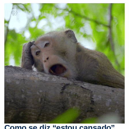
PEÇA UMA DEMONSTRAÇÃO DE MÉTODO
Desculpe!
Não encontramos nenhuma unidade
inFlux nesta cidade ou bairro que
você digitou.
Como se diz “estou cansado”