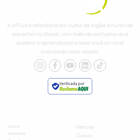
A inFlux é referência em curso de inglês e curso de
espanhol no Brasil, com método exclusivo que
acelera o aprendizado e leva você ao nível
avançado mais rápido.
Verificada por
INSTITUCIONAL
A INFLUX
Sobre
Método
Garantia
Cursos