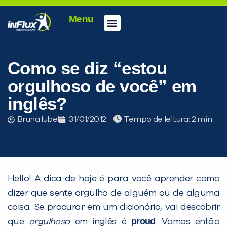
Menu
Conheça a inFlux
Testes e Certificações
Fale Conosco
Portal do aluno
inFlux Climber
Seja um franqueado
Como se diz “estou
orgulhoso de você” em
inglês?
Bruna Iubel
31/01/2012
Tempo de leitura:
Hello! A dica de hoje é para você aprender como
dizer que sente orgulho de alguém ou de alguma
coisa. Se procurar em um dicionário, vai descobrir
proud
que
orgulhoso
em inglês é
. Vamos então