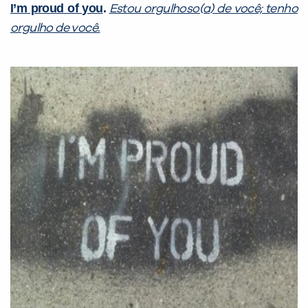
I’m proud of you
.
Estou orgulhoso(a) de você; tenho
já vamos te colocar em contato
orgulho de você.
com a
:
Você é aluno inFlux?
Sim
Não