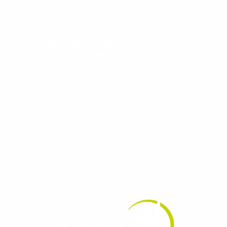
Evolua seu aprendizado com
conteúdos gratuitos!
Cadastre-se e receba conteúdos que
aceleram seu aprendizado de inglês e
espanhol, com dicas práticas e materiais
gratuitos para evoluir no idioma todos os
dias.