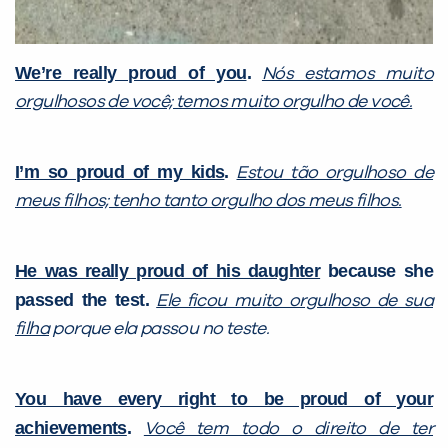
VOLTAR
We’re really proud of you
.
Nós estamos muito
orgulhosos de você; temos muito orgulho de você.
I’m so proud of my kids
.
Estou tão orgulhoso de
meus filhos; tenho tanto orgulho dos meus filhos.
He was really proud of his daughter
because she
passed the test.
Ele ficou muito orgulhoso de sua
filha
porque ela passou no teste.
You have every right to be proud of your
achievements
.
Você tem todo o direito de ter