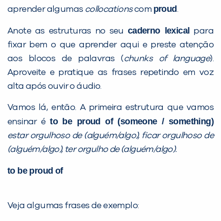
proud
aprender algumas
collocations
com
.
PEÇA UMA DEMONSTRAÇÃO DE MÉTODO
caderno lexical
Anote as estruturas no seu
para
fixar bem o que aprender aqui e preste atenção
Desculpe!
aos blocos de palavras (
chunks of language
).
Não encontramos nenhuma unidade
Aproveite e pratique as frases repetindo em voz
inFlux nesta cidade ou bairro que
alta após ouvir o áudio.
você digitou.
Vamos lá, então. A primeira estrutura que vamos
to be proud of (someone / something)
ensinar é
estar orgulhoso de (alguém/algo), ficar orgulhoso de
(alguém/algo), ter orgulho de (alguém/algo).
to be proud of
Veja algumas frases de exemplo:
Preencha com seus dados abaixo e