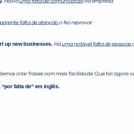
y.
Havia
uma falta de comunicação
na empresa.
arente falta de atenção
o fez reprovar.
art up new businesses.
Há
uma notável falta de pessoas
emos criar frases com mais facilidade. Que tal agora c
 “por falta de” em inglês.