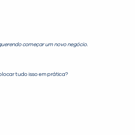
querendo começar um novo negócio.
olocar tudo isso em prática?
PEÇA UMA DEMONSTRAÇÃO DE MÉTODO