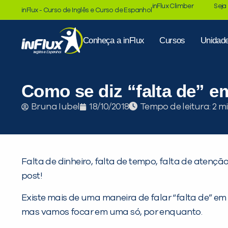
inFlux Climber
Seja
inFlux - Curso de Inglês e Curso de Espanhol
Conheça a inFlux
Cursos
Unidad
Como se diz “falta de” e
Tempo de leitura:
Bruna Iubel
18/10/2018
Falta de dinheiro, falta de tempo, falta de atenç
post!
Existe mais de uma maneira de falar “falta de” e
mas vamos focar em uma só, por enquanto.