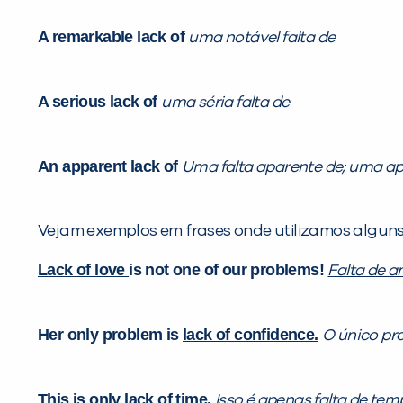
A remarkable lack of
uma notável falta de
A serious lack of
uma séria falta de
An apparent lack of
Uma falta aparente de; uma ap
Vejam exemplos em frases onde utilizamos algun
Lack of love
is not one of our problems!
Falta de 
Her only problem is
lack of confidence.
O único pr
This is only
lack of time.
Isso é apenas
falta de tem