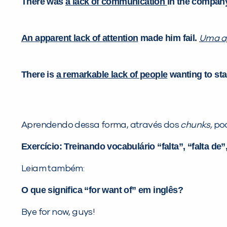
There was
a lack of communication
in the compan
An apparent lack of attention
made him fail.
Uma ap
There is
a remarkable lack of people
wanting to st
Aprendendo dessa forma, através dos
chunks,
pod
Exercício: Treinando vocabulário “falta”, “falta de”,
Leiam também:
O que significa “for want of” em inglês?
Bye for now, guys!