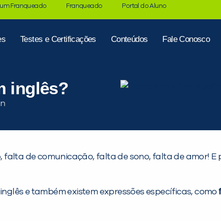
 um Franqueado
Franqueado
Portal do Aluno
es
Testes e Certificações
Conteúdos
Fale Conosco
m inglês?
ão, falta de comunicação, falta de sono, falta de amor!
m inglês e também existem expressões específicas, como