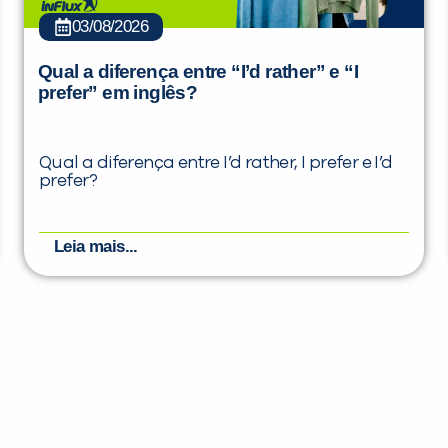
03/08/2026
Qual a diferença entre “I’d rather” e “I
prefer” em inglês?
Qual a diferença entre I’d rather, I prefer e I’d
prefer?
Leia mais...