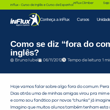
inFlux Climber
Seja
inFlux - Curso de Inglês e Curso de Espanhol
Conheça a inFlux
Cursos
Unidad
Como se diz “fora do c
inglês?
Tempo de leitura:
Bruna Iubel
06/11/2012
Hoje vamos falar sobre algo fora do comum. Pera 
Dias atrás uma de minhas amigas virou pra mim e
e como sou fanático por novos “chunks” já imaginei
Imagino que muitos alunos também tenham esta me