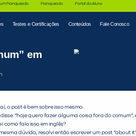
 um Franqueado
Franqueado
Portal do Aluno
es
Testes e Certificações
Conteúdos
Fale Conosco
omum” em
aí, o post é bem sobre isso mesmo…
 disse: “hoje quero fazer alguma coisa fora do comum”
: como falo isso em inglês?
sma dúvida, resolvi então escrever um post “about it”