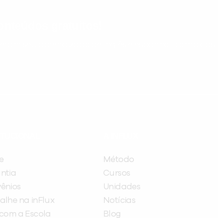
nteúdos gratuitos!
ram seu aprendizado de inglês e espanhol, com dicas p
ITUCIONAL
A INFLUX
e
Método
ntia
Cursos
ênios
Unidades
alhe na inFlux
Notícias
 com a Escola
Blog