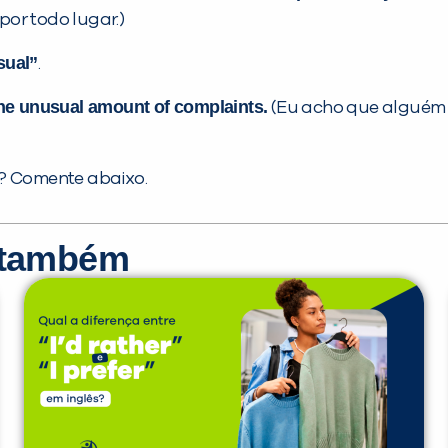
or todo lugar.)
sual”
.
the unusual amount of complaints.
(Eu acho que alguém 
am? Comente abaixo.
r também