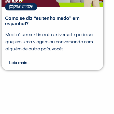
29/07/2026
Como se diz “eu tenho medo” em
espanhol?
Medo é um sentimento universal e pode ser
que, em uma viagem ou conversando com
alguém de outro país, vocês
Leia mais...
PEÇA UMA DEMONSTRAÇÃO DE MÉTODO
Desculpe!
Não encontramos nenhuma unidade
inFlux nesta cidade ou bairro que