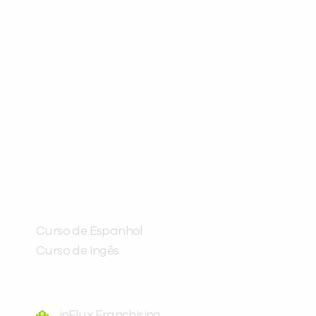
você digitou.
ráticas e materiais gratuitos para
Preencha com seus dados abaixo e
CURSOS
já vamos te colocar em contato
com a
:
Curso de Espanhol
Curso de Ingês
FRANQUEADORA
inFlux Franchising