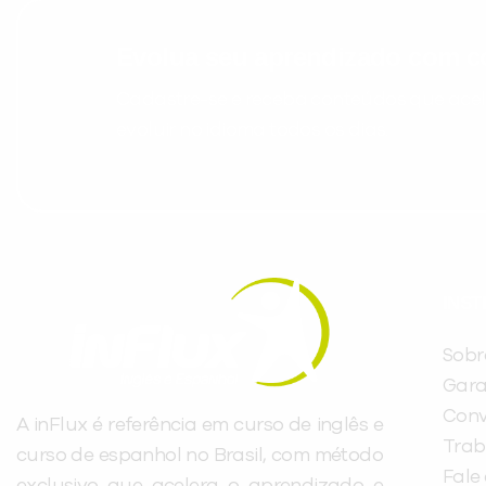
Evolua seu aprendizado com co
Cadastre-se e receba conteúdos que acele
evoluir no idioma todos os dias.
INST
Sobr
Gara
Conv
A inFlux é referência em curso de inglês e
Trab
curso de espanhol no Brasil, com método
Fale