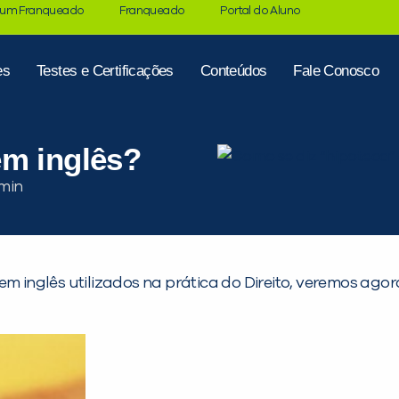
 um Franqueado
Franqueado
Portal do Aluno
es
Testes e Certificações
Conteúdos
Fale Conosco
em inglês?
 em inglês utilizados na prática do Direito, veremos a