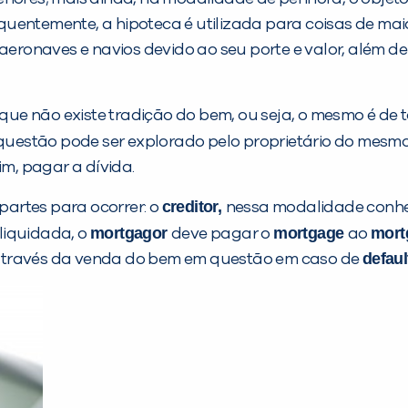
uentemente, a hipoteca é utilizada para coisas de mai
ronaves e navios devido ao seu porte e valor, além de
 que não existe tradição do bem, ou seja, o mesmo é de
 questão pode ser explorado pelo proprietário do mesmo
im, pagar a dívida.
creditor,
artes para ocorrer: o
nessa modalidade conh
mortgagor
mortgage
mort
 liquidada, o
deve pagar o
ao
defaul
da através da venda do bem em questão em caso de