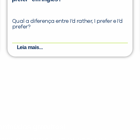
Qual a diferença entre I’d rather, I prefer e I’d
prefer?
Leia mais...
nteúdos gratuitos!
ram seu aprendizado de inglês e espanhol, com dicas p