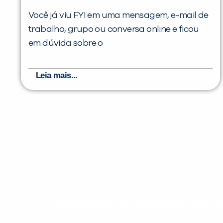
Você já viu FYI em uma mensagem, e-mail de
trabalho, grupo ou conversa online e ficou
em dúvida sobre o
Leia mais...
Evolua seu aprendizado com co
Cadastre-se e receba conteúdos que acele