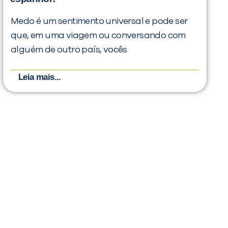
Medo é um sentimento universal e pode ser
que, em uma viagem ou conversando com
alguém de outro país, vocês
Leia mais...
PEÇA UMA DEMONSTRAÇÃO DE MÉTODO
Desculpe!
Não encontramos nenhuma unidade
inFlux nesta cidade ou bairro que
você digitou.
ráticas e materiais gratuitos para