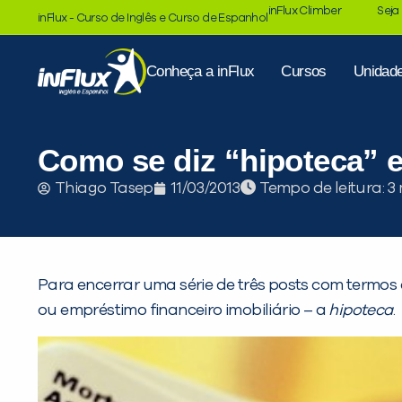
inFlux Climber
Seja
inFlux - Curso de Inglês e Curso de Espanhol
Conheça a inFlux
Cursos
Unidad
Como se diz “hipoteca” 
Tempo de leitura:
Thiago Tasep
11/03/2013
Para encerrar uma série de três posts com termos
ou empréstimo financeiro imobiliário – a
hipoteca
.