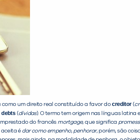
creditor
da como um direito real constituído a favor do
(
cr
debts
u
(
dívidas
). O termo tem origem nas línguas latin
i emprestado do francês
mortgage
, que significa
promess
 aceita é
dar como empenho
,
penhorar
, porém, são cois
menores; mais ainda, na modalidade de penhora, o obje