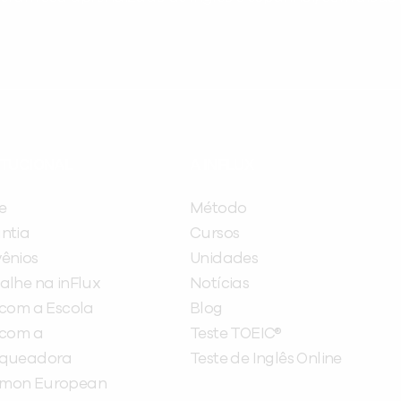
ITUCIONAL
A INFLUX
e
Método
ntia
Cursos
ênios
Unidades
alhe na inFlux
Notícias
 com a Escola
Blog
 com a
Teste TOEIC®
nqueadora
Teste de Inglês Online
mon European