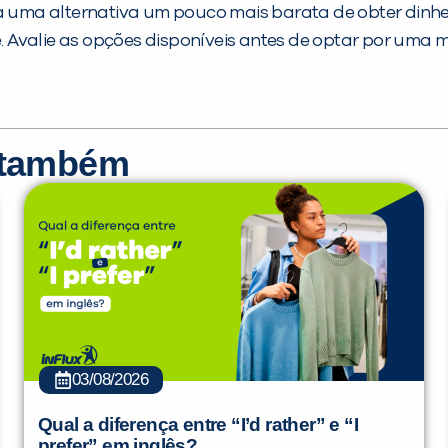
ma alternativa um pouco mais barata de obter dinheir
 Avalie as opções disponíveis antes de optar por uma 
r também
03/08/2026
Qual a diferença entre “I’d rather” e “I
prefer” em inglês?