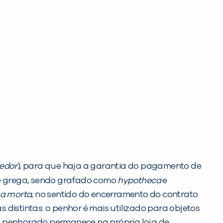
edor
), para que haja a garantia do pagamento de
a e grega, sendo grafado como
hypotheca
e
a morta
, no sentido do encerramento do contrato
as distintas: o penhor é mais utilizado para objetos
to penhorado permanece na própria loja de