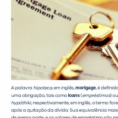
mortgage
A palavra
hipoteca
, em inglês,
, é defini
loans
uma obrigação, tais como
(
empréstimos
) o
hypóthiki
, respectivamente; em inglês, o termo fo
após a quitação da dívida. Sua equivalência mais
de menor porte, e os valores de empréstimo são 