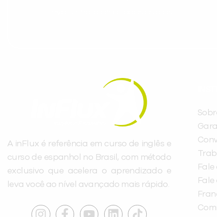
evoluir no idioma todos os dias.
INST
Sobr
Gara
Conv
A inFlux é referência em curso de inglês e
Trab
curso de espanhol no Brasil, com método
Fale
exclusivo que acelera o aprendizado e
Fale
leva você ao nível avançado mais rápido.
Fra
Com