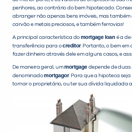
penhores, ao contrário do bem hipotecado. Conseq
abranger não apenas bens imóveis, mas também ae
carvão e metais preciosos, e também ferrovias!
mortgage loan
A principal característica do
é a de
creditor
transferência para o
. Portanto, o bem em
fazer dinheiro através dele em alguns casos, e ass
mortgage
De maneira geral, um
depende de duas p
mortgagor
denominado
. Para que a hipoteca seja
tornar o proprietário, ou ter sua dívida liquida