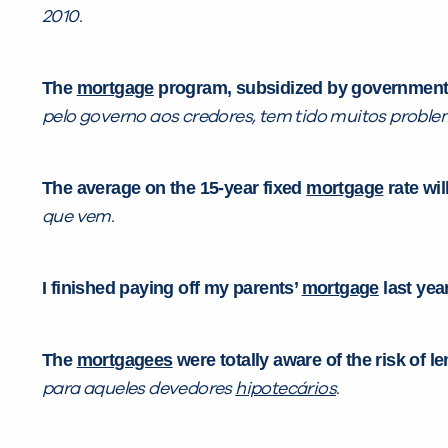
2010.
The
mortgage
program, subsidized by government t
pelo governo aos credores, tem tido muitos proble
The average on the 15-year fixed
mortgage
rate wil
que vem.
I finished paying off my parents’
mortgage
last yea
The
mortgagees
were totally aware of the risk of 
para aqueles devedores
hipotecários
.