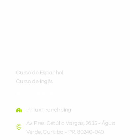
Preencha com seus dados abaixo e
já vamos te colocar em contato
CURSOS
com a
:
Curso de Espanhol
Curso de Ingês
FRANQUEADORA
inFlux Franchising
Av. Pres. Getúlio Vargas, 2635 - Água
Verde, Curitiba - PR, 80240-040
Você é aluno inFlux?