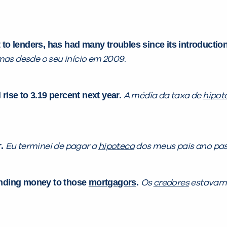
o lenders, has had many troubles since its introduction
mas desde o seu início em 2009.
l rise to 3.19 percent next year.
A média da taxa de
hipot
r.
Eu terminei de pagar a
hipoteca
dos meus pais ano pa
lending money to those
mortgagors
.
Os
credores
estavam t