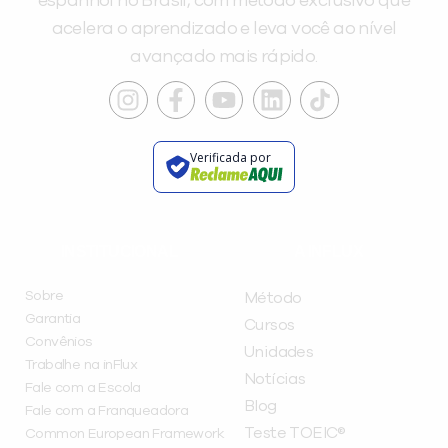
espanhol no Brasil, com método exclusivo que
acelera o aprendizado e leva você ao nível
avançado mais rápido.
Verificada por
INSTITUCIONAL
A INFLUX
Sobre
Método
Garantia
Cursos
Convênios
Unidades
Trabalhe na inFlux
Notícias
Fale com a Escola
Blog
Fale com a Franqueadora
Teste TOEIC®
Common European Framework