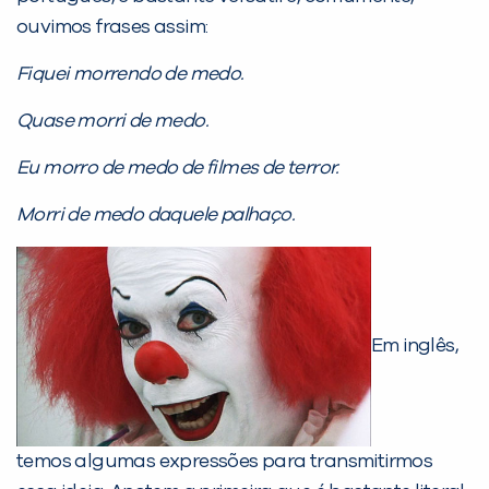
ouvimos frases assim:
Fiquei morrendo de medo.
PEÇA UMA DEMONSTRAÇÃO DE MÉTODO
Quase morri de medo.
Desculpe!
Eu morro de medo de filmes de terror.
Não encontramos nenhuma unidade
Morri de medo daquele palhaço.
inFlux nesta cidade ou bairro que
você digitou.
Em inglês,
temos algumas expressões para transmitirmos