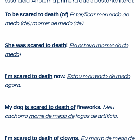
essa ideia. Anotem a primeira que é bastante literal:
Preencha com seus dados abaixo e
To be scared to death (of)
Estar/ficar morrendo de
já vamos te colocar em contato
medo (de); morrer de medo (de)
com a
:
She was scared to death
!
Ela estava morrendo de
medo
!
I’m scared to death
now.
Estou morrendo de medo
agora.
Você é aluno inFlux?
My dog
is scared to death of
fireworks.
Meu
Sim
Não
cachorro
morre de medo de
fogos de artifício.
I’m scared to death of
clowns.
Eu morro de medo de