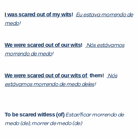
I was scared out of my wits
!
Eu estava morrendo de
medo
!
We were scared out of our wits
!
Nós estávamos
morrendo de medo
!
We were scared out of our wits of
them
!
Nós
estávamos morrendo de medo deles
!
To be scared witless (of)
Estar/ficar morrendo de
medo (de); morrer de medo (de)