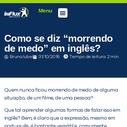
Menu
Conheça a inFlux
Testes e Certificações
Fale Conosco
Portal do aluno
inFlux Climber
Seja um franqueado
Como se diz “morrendo
de medo” em inglês?
Bruna Iubel
31/10/2016
Tempo de leitura:
Quem nunca ficou morrendo de medo de alguma
situação, de um filme, de uma pessoa?
Que tal aprender algumas formas de falar isso em
inglês? Bem, é claro que a expressão, mesmo em
português, é bastante versátil e, comumente,