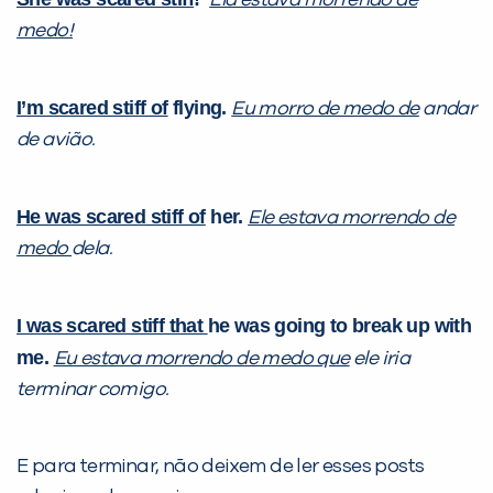
Ela estava morrendo de
medo!
I’m scared stiff of
flying.
Eu morro de medo de
andar
de avião.
He was scared stiff of
her.
Ele estava morrendo de
medo
dela.
I was scared stiff that
he was going to break up with
me.
Eu estava morrendo de medo que
ele iria
terminar comigo.
E para terminar, não deixem de ler esses posts