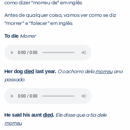
como dizer “morreu de” em inglês.
PEÇA UMA DEMONSTRAÇÃO DE MÉTODO
Antes de qualquer coisa, vamos ver como se diz
“morrer” e “falecer” em inglês:
Desculpe!
To die
Morrer
Não encontramos nenhuma unidade
inFlux nesta cidade ou bairro que
você digitou.
Her dog
died
last year.
O cachorro dela
morreu
ano
passado.
He said his aunt
died
.
Ele disse que a tia dele
morreu
.
Preencha com seus dados abaixo e