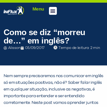
Menu
Conheça a inFlux
Testes e Certificações
Fale Conosco
Portal do aluno
inFlux Climber
Seja um franqueado
Como se diz “morreu
de…” em inglês?
Alisson
05/09/2017
Tempo de leitura:
Nem sempre precisaremos nos comunicar em inglês
só em situações positivas, não é? Saber falar inglês
em qualquer situação, inclusive as negativas, é
importante para entender e ser entendido
corretamente. Neste post vamos aprender juntos