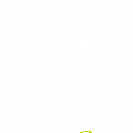
Evolua seu aprendizado com
conteúdos gratuitos!
Cadastre-se e receba conteúdos que
aceleram seu aprendizado de inglês e
espanhol, com dicas práticas e materiais
gratuitos para evoluir no idioma todos os
dias.