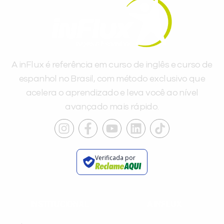
A inFlux é referência em curso de inglês e curso de
espanhol no Brasil, com método exclusivo que
acelera o aprendizado e leva você ao nível
avançado mais rápido.
Verificada por
INSTITUCIONAL
A INFLUX