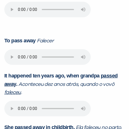
já vamos te colocar em contato
com a
:
To pass away
Falecer
It happened ten years ago, when grandpa
passed
Você é aluno inFlux?
away
.
Aconteceu dez anos atrás, quando o vovô
Sim
Não
faleceu
.
She
passed away
in childbirth.
Ela
faleceu
no parto.