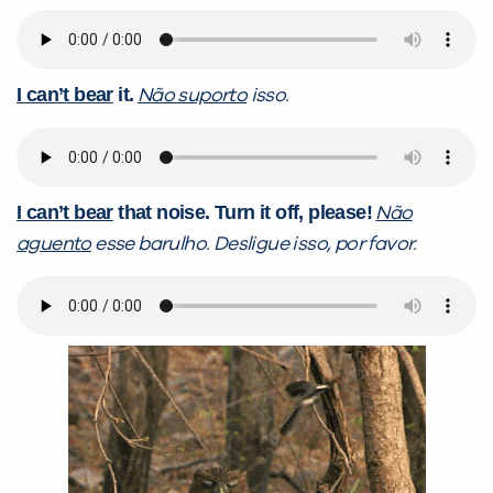
I can’t bear
it.
Não suporto
isso.
I can’t bear
that noise. Turn it off, please!
Não
aguento
esse barulho. Desligue isso, por favor.