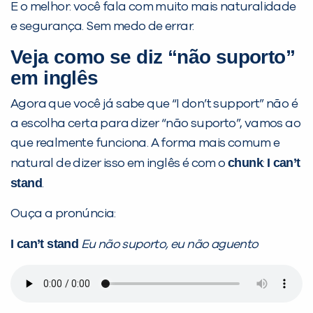
E o melhor: você fala com muito mais naturalidade
e segurança. Sem medo de errar.
Você é aluno inFlux?
Veja como se diz “não suporto”
Sim
Não
em inglês
Agora que você já sabe que “I don’t support” não é
a escolha certa para dizer “não suporto”, vamos ao
que realmente funciona. A forma mais comum e
chunk
I can’t
natural de dizer isso em inglês é com o
:
VOLTAR
stand
.
Ouça a pronúncia:
I can’t stand
Eu não suporto, eu não aguento