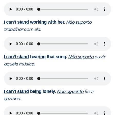
I can’t stand
work
ing
with her.
Não suporto
trabalhar com ela.
I can’t stand
hear
ing
that song.
Não suporto
ouvir
aquela música.
I can’t stand
be
ing
lonely.
Não aguento
ficar
sozinho.