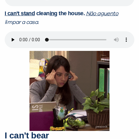
I can’t stand
clean
ing
the house.
Não aguento
limpar a casa.
I can’t bear