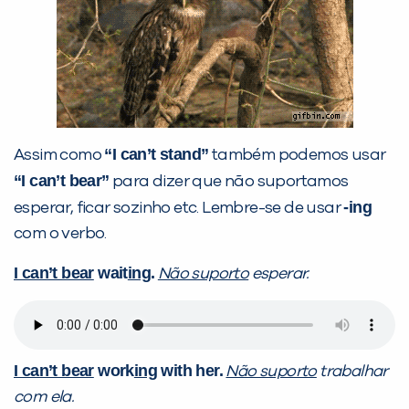
“I can’t stand”
Assim como
também podemos usar
“I can’t bear”
para dizer que não suportamos
-ing
esperar, ficar sozinho etc. Lembre-se de usar
com o verbo.
I can’t bear
wait
ing
.
Não suporto
esperar.
I can’t bear
work
ing
with her.
Não suporto
trabalhar
com ela.