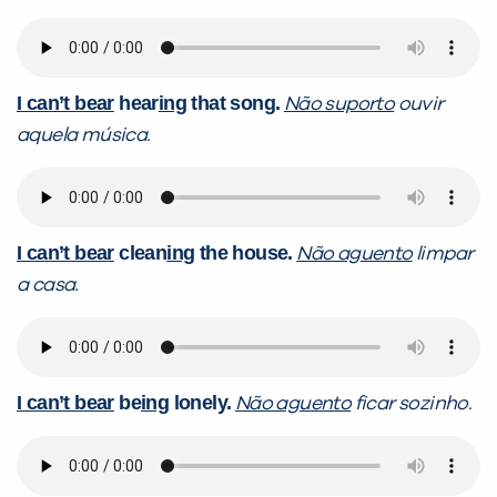
I can’t bear
hear
ing
that song.
Não suporto
ouvir
aquela música.
I can’t bear
clean
ing
the house.
Não aguento
limpar
a casa.
I can’t bear
be
ing
lonely.
Não aguento
ficar sozinho.