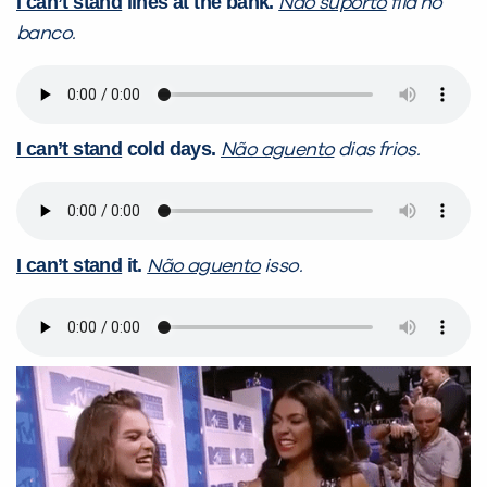
I can’t stand
lines at the bank.
Não suporto
fila no
banco.
I can’t stand
cold days.
Não aguento
dias frios.
I can’t stand
it.
Não aguento
isso.