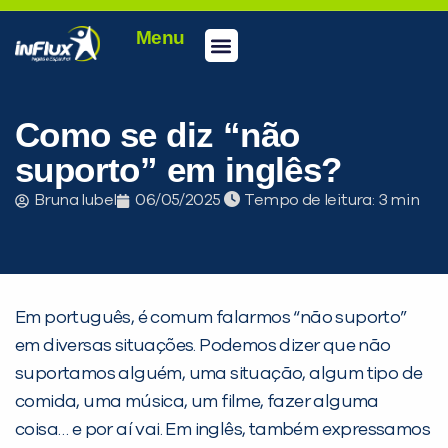
Menu
Conheça a inFlux
Testes e Certificações
Fale Conosco
Portal do aluno
inFlux Climber
Seja um franqueado
Como se diz “não
suporto” em inglês?
Bruna Iubel
06/05/2025
Tempo de leitura:
Em português, é comum falarmos “não suporto”
em diversas situações. Podemos dizer que não
suportamos alguém, uma situação, algum tipo de
comida, uma música, um filme, fazer alguma
coisa… e por aí vai. Em inglês, também expressamos