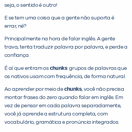
seja, o sentido é outro!
E se tem uma coisa que a gente não suporta é
errar, né?
Principalmente na hora de falar inglês. A gente
trava, tenta traduzir palavra por palavra, e perde a
confiança.
Preencha com seus dados abaixo e
chunks
É aí que entram os
: grupos de palavras que
já vamos te colocar em contato
os nativos usam com frequência, de forma natural.
com a
:
chunks
Ao aprender por meio de
, você não precisa
montar frases do zero quando falar em inglês. Em
vez de pensar em cada palavra separadamente,
você já aprende a estrutura completa, com
vocabulário, gramática e pronúncia integrados.