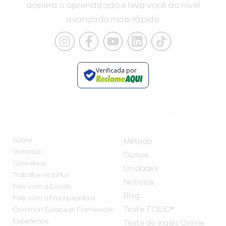
acelera o aprendizado e leva você ao nível
avançado mais rápido.
Verificada por
INSTITUCIONAL
A INFLUX
Sobre
Método
Garantia
Cursos
Convênios
Unidades
Trabalhe na inFlux
Notícias
Fale com a Escola
Blog
Fale com a Franqueadora
Teste TOEIC®
Common European Framework
Experience
Teste de Inglês Online