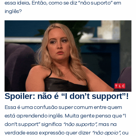
.
essa ideia
Então, como se diz “não suporto” em
inglês?
PEÇA UMA DEMONSTRAÇÃO DE MÉTODO
Spoiler: não é “I don’t support”!
Desculpe!
Essa é uma confusão super comum entre quem
Não encontramos nenhuma unidade
está aprendendo inglês. Muita gente pensa que “I
inFlux nesta cidade ou bairro que
don’t support” significa
“não suporto”
, mas na
você digitou.
verdade essa expressão quer dizer
“não apoio”
, ou