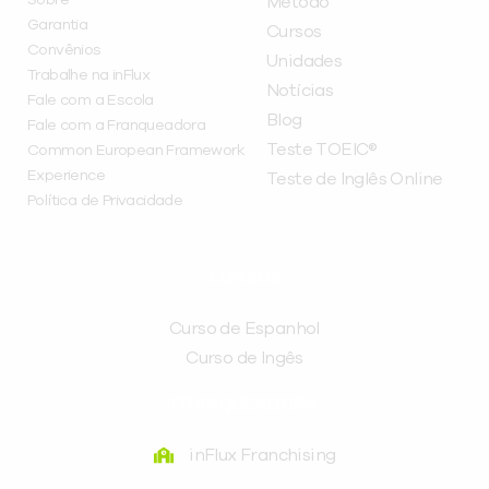
Método
Garantia
Cursos
Convênios
Unidades
Trabalhe na inFlux
Notícias
Fale com a Escola
Blog
Fale com a Franqueadora
Teste TOEIC®
Common European Framework
Experience
Teste de Inglês Online
Política de Privacidade
CURSOS
Curso de Espanhol
Curso de Ingês
FRANQUEADORA
inFlux Franchising