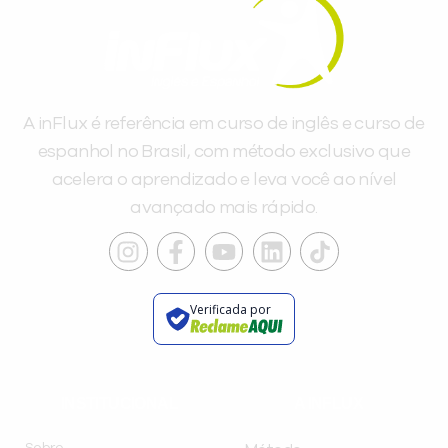
A inFlux é referência em curso de inglês e curso de
espanhol no Brasil, com método exclusivo que
acelera o aprendizado e leva você ao nível
avançado mais rápido.
Verificada por
INSTITUCIONAL
A INFLUX
Sobre