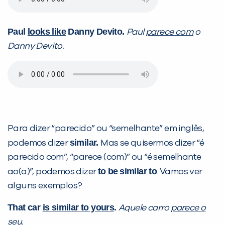
já vamos te colocar em contato
com a
:
Paul
looks like
Danny Devito.
Paul
parece com
o
Danny Devito.
Para dizer “parecido” ou “semelhante” em inglês,
similar.
Você é aluno inFlux?
podemos dizer
Mas se quisermos dizer “é
Sim
Não
parecido com”, “parece (com)” ou “é semelhante
to be
similar to
ao(a)”, podemos dizer
. Vamos ver
alguns exemplos?
That car
is similar to yours
.
Aquele carro
parece o
seu
.