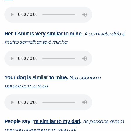
VOLTAR
Her T-shirt
is very similar to mine
.
A camiseta dela
é
muito semelhante à minha
.
Your dog
is similar to mine
.
Seu cachorro
parece
com o meu
.
People say I’
m similar to my dad
.
As pessoas dizem
que
sou parecido com meu pai
.