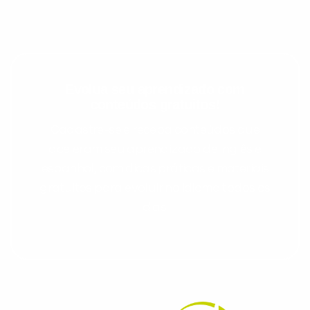
Evolua seu aprendizado com
conteúdos gratuitos!
Cadastre-se e receba conteúdos que
aceleram seu aprendizado de inglês e
espanhol, com dicas práticas e materiais
gratuitos para evoluir no idioma todos os
dias.