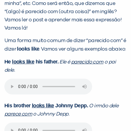
minha”, etc. Como será então, que dizemos que
PEÇA UMA DEMONSTRAÇÃO DE MÉTODO
“(algo) é parecido com (outra coisa)” em inglês?
Vamos ler o post e aprender mais essa expressão!
Vamos lá!
Desculpe!
Não encontramos nenhuma unidade
Uma forma muito comum de dizer “parecido com” é
inFlux nesta cidade ou bairro que
looks like
dizer
. Vamos ver alguns exemplos abaixo:
você digitou.
He
looks like
his father.
Ele é
parecido com
o pai
dele.
His brother
looks like
Johnny Depp.
O irmão dele
parece com
o Johnny Depp.
Preencha com seus dados abaixo e