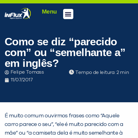
Menu
Conheça a inFlux
Testes e Certificações
Fale Conosco
Portal do aluno
inFlux Climber
Seja um franqueado
Como se diz “parecido
com” ou “semelhante a”
em inglês?
Felipe Tomass
Tempo de leitura:
11/07/2017
É muito comum ouvirmos frases como “Aquele
carro parece o seu”, “ele é muito parecido com a
mãe” ou “a camiseta dela é muito semelhante à