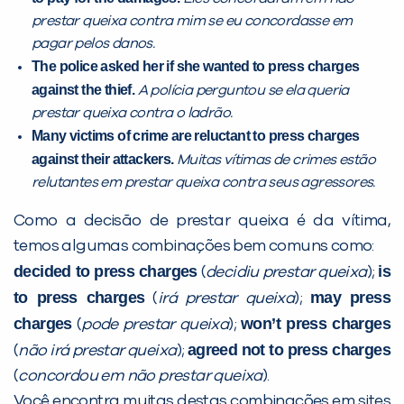
prestar queixa contra mim se eu concordasse em
pagar pelos danos.
The police asked her if she wanted to press charges
against the thief.
A polícia perguntou se ela queria
prestar queixa contra o ladrão.
Many victims of crime are reluctant to press charges
against their attackers.
Muitas vítimas de crimes estão
Você é aluno inFlux?
relutantes em prestar queixa contra seus agressores.
Sim
Não
Como a decisão de prestar queixa é da vítima,
temos algumas combinações bem comuns como:
decided to press charges
is
(
decidiu prestar queixa
);
to press charges
may press
(
irá prestar queixa
);
charges
won’t press charges
(
pode prestar queixa
);
VOLTAR
agreed not to press charges
(
não irá prestar queixa
);
(
concordou em não prestar queixa
).
Você encontra muitas destas combinações em sites