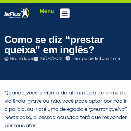
Menu
Conheça a inFlux
Testes e Certificações
Fale Conosco
Portal do aluno
inFlux Climber
Seja um franqueado
Como se diz “prestar
queixa” em inglês?
Bruna Iubel
16/04/2012
Tempo de leitura:
Quando você é vítima de algum tipo de crime ou
violência, grave ou não, você pode optar por não ir
à polícia, ou ir até uma delegacia e
“prestar queixa”
.
PEÇA UMA DEMONSTRAÇÃO DE MÉTODO
Neste caso, a pessoa acusada terá que responder
por seus atos.