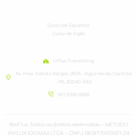
CURSOS
Curso de Espanhol
Curso de Ingês
FRANQUEADORA
inFlux Franchising
Av. Pres. Getúlio Vargas, 2635 - Água Verde, Curitiba
- PR, 80240-040
(41) 3016-9898
©inFlux Todos os direitos reservados – METODO
INFLUX IDIOMAS LTDA – CNPJ: 06.187.709/0001-24