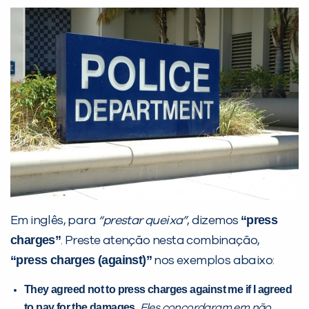
Desculpe!
Não encontramos nenhuma unidade
inFlux nesta cidade ou bairro que
você digitou.
“press
Em inglês, para
“prestar queixa”
, dizemos
Preencha com seus dados abaixo e
charges”
. Preste atenção nesta combinação,
já vamos te colocar em contato
“press charges (against)”
nos exemplos abaixo:
com a
:
They agreed not to press charges against me if I agreed
to pay for the damages.
Eles concordaram em não