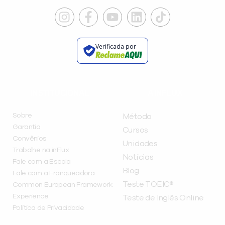
Verificada por
INSTITUCIONAL
A INFLUX
Sobre
Método
Garantia
Cursos
Convênios
Unidades
Trabalhe na inFlux
Notícias
Fale com a Escola
Blog
Fale com a Franqueadora
Teste TOEIC®
Common European Framework
Experience
Teste de Inglês Online
Política de Privacidade